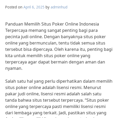
Posted on
April 6, 2025
by
adminhud
Panduan Memilih Situs Poker Online Indonesia
Terpercaya memang sangat penting bagi para
pecinta judi online. Dengan banyaknya situs poker
online yang bermunculan, tentu tidak semua situs
tersebut bisa dipercaya. Oleh karena itu, penting bagi
kita untuk memilih situs poker online yang
terpercaya agar dapat bermain dengan aman dan
nyaman.
Salah satu hal yang perlu diperhatikan dalam memilih
situs poker online adalah lisensi resmi. Menurut
pakar judi online, lisensi resmi adalah salah satu
tanda bahwa situs tersebut terpercaya. “Situs poker
online yang terpercaya pasti memiliki lisensi resmi
dari lembaga yang terkait. Jadi, pastikan situs yang