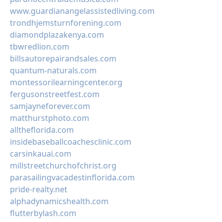
www.guardianangelassistedliving.com
trondhjemsturnforening.com
diamondplazakenya.com
tbwredlion.com
billsautorepairandsales.com
quantum-naturals.com
montessorilearningcenter.org
fergusonstreetfest.com
samjayneforever.com
matthurstphoto.com
alltheflorida.com
insidebaseballcoachesclinic.com
carsinkauai.com
millstreetchurchofchrist.org
parasailingvacadestinflorida.com
pride-realty.net
alphadynamicshealth.com
flutterbylash.com