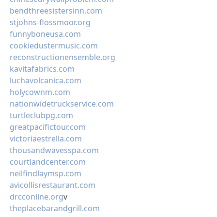
bendthreesistersinn.com
stjohns-flossmoor.org
funnyboneusa.com
cookiedustermusic.com
reconstructionensemble.org
kavitafabrics.com
luchavolcanica.com
holycownm.com
nationwidetruckservice.com
turtleclubpg.com
greatpacifictour.com
victoriaestrella.com
thousandwavesspa.com
courtlandcenter.com
neilfindlaymsp.com
avicollisrestaurant.com
drcconline.org
v
theplacebarandgrill.com