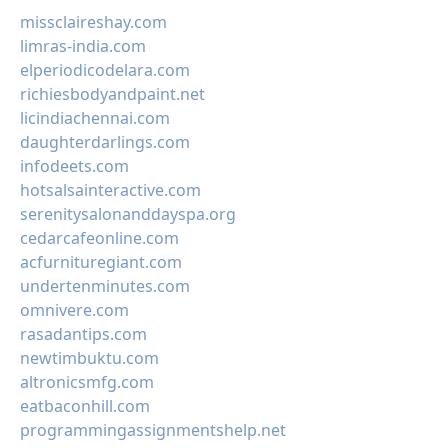
missclaireshay.com
limras-india.com
elperiodicodelara.com
richiesbodyandpaint.net
licindiachennai.com
daughterdarlings.com
infodeets.com
hotsalsainteractive.com
serenitysalonanddayspa.org
cedarcafeonline.com
acfurnituregiant.com
undertenminutes.com
omnivere.com
rasadantips.com
newtimbuktu.com
altronicsmfg.com
eatbaconhill.com
programmingassignmentshelp.net