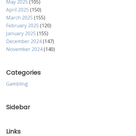
May 2025
(105)
April 2025
(150)
March 2025
(155)
February 2025
(120)
January 2025
(155)
December 2024
(147)
November 2024
(140)
Categories
Gambling
Sidebar
Links