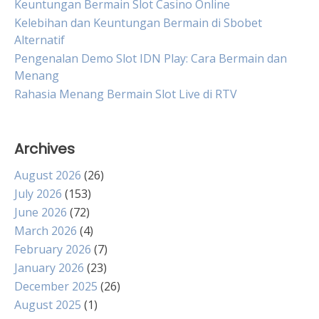
Keuntungan Bermain Slot Casino Online
Kelebihan dan Keuntungan Bermain di Sbobet
Alternatif
Pengenalan Demo Slot IDN Play: Cara Bermain dan
Menang
Rahasia Menang Bermain Slot Live di RTV
Archives
August 2026
(26)
July 2026
(153)
June 2026
(72)
March 2026
(4)
February 2026
(7)
January 2026
(23)
December 2025
(26)
August 2025
(1)