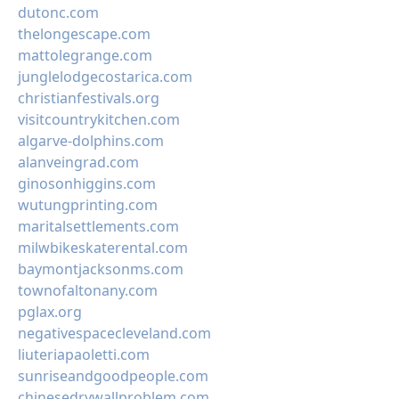
dutonc.com
thelongescape.com
mattolegrange.com
junglelodgecostarica.com
christianfestivals.org
visitcountrykitchen.com
algarve-dolphins.com
alanveingrad.com
ginosonhiggins.com
wutungprinting.com
maritalsettlements.com
milwbikeskaterental.com
baymontjacksonms.com
townofaltonany.com
pglax.org
negativespacecleveland.com
liuteriapaoletti.com
sunriseandgoodpeople.com
chinesedrywallproblem.com