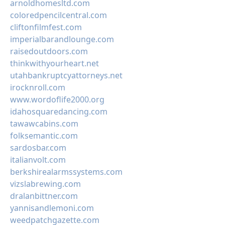
arnoldhomesltd.com
coloredpencilcentral.com
cliftonfilmfest.com
imperialbarandlounge.com
raisedoutdoors.com
thinkwithyourheart.net
utahbankruptcyattorneys.net
irocknroll.com
www.wordoflife2000.org
idahosquaredancing.com
tawawcabins.com
folksemantic.com
sardosbar.com
italianvolt.com
berkshirealarmssystems.com
vizslabrewing.com
dralanbittner.com
yannisandlemoni.com
weedpatchgazette.com