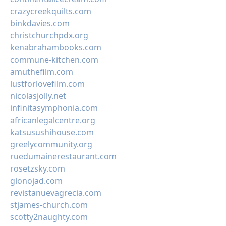
crazycreekquilts.com
binkdavies.com
christchurchpdx.org
kenabrahambooks.com
commune-kitchen.com
amuthefilm.com
lustforlovefilm.com
nicolasjolly.net
infinitasymphonia.com
africanlegalcentre.org
katsusushihouse.com
greelycommunity.org
ruedumainerestaurant.com
rosetzsky.com
glonojad.com
revistanuevagrecia.com
stjames-church.com
scotty2naughty.com