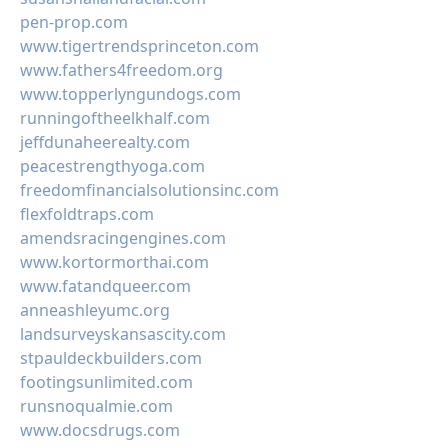
pen-prop.com
www.tigertrendsprinceton.com
www.fathers4freedom.org
www.topperlyngundogs.com
runningoftheelkhalf.com
jeffdunaheerealty.com
peacestrengthyoga.com
freedomfinancialsolutionsinc.com
flexfoldtraps.com
amendsracingengines.com
www.kortormorthai.com
www.fatandqueer.com
anneashleyumc.org
landsurveyskansascity.com
stpauldeckbuilders.com
footingsunlimited.com
runsnoqualmie.com
www.docsdrugs.com