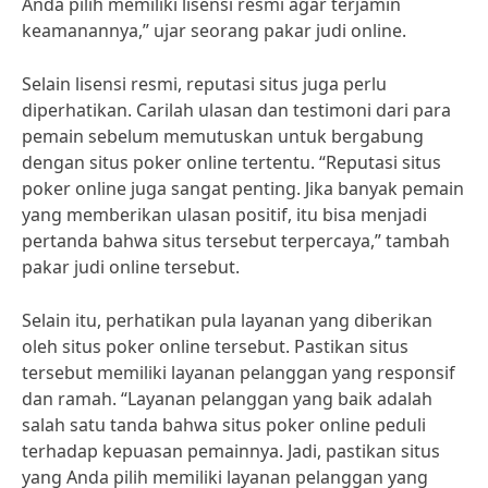
Anda pilih memiliki lisensi resmi agar terjamin
keamanannya,” ujar seorang pakar judi online.
Selain lisensi resmi, reputasi situs juga perlu
diperhatikan. Carilah ulasan dan testimoni dari para
pemain sebelum memutuskan untuk bergabung
dengan situs poker online tertentu. “Reputasi situs
poker online juga sangat penting. Jika banyak pemain
yang memberikan ulasan positif, itu bisa menjadi
pertanda bahwa situs tersebut terpercaya,” tambah
pakar judi online tersebut.
Selain itu, perhatikan pula layanan yang diberikan
oleh situs poker online tersebut. Pastikan situs
tersebut memiliki layanan pelanggan yang responsif
dan ramah. “Layanan pelanggan yang baik adalah
salah satu tanda bahwa situs poker online peduli
terhadap kepuasan pemainnya. Jadi, pastikan situs
yang Anda pilih memiliki layanan pelanggan yang