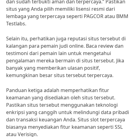
dan sudah terbukti aman dan terpercaya.” Pastikan
situs yang Anda pilih memiliki lisensi resmi dari
lembaga yang terpercaya seperti PAGCOR atau BMM
Testlabs.
Selain itu, perhatikan juga reputasi situs tersebut di
kalangan para pemain judi online. Baca review dan
testimoni dari pemain lain untuk mengetahui
pengalaman mereka bermain di situs tersebut. Jika
banyak yang memberikan ulasan positif,
kemungkinan besar situs tersebut terpercaya.
Panduan ketiga adalah memperhatikan fitur
keamanan yang disediakan oleh situs tersebut.
Pastikan situs tersebut menggunakan teknologi
enkripsi yang canggih untuk melindungi data pribadi
dan transaksi keuangan Anda. Situs slot terpercaya
biasanya menyediakan fitur keamanan seperti SSL
atau Verisign.