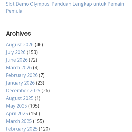
Slot Demo Olympus: Panduan Lengkap untuk Pemain
Pemula
Archives
August 2026
(46)
July 2026
(153)
June 2026
(72)
March 2026
(4)
February 2026
(7)
January 2026
(23)
December 2025
(26)
August 2025
(1)
May 2025
(105)
April 2025
(150)
March 2025
(155)
February 2025
(120)