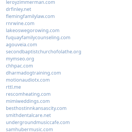
leroyzimmerman.com
drfinley.net
flemingfamilylaw.com
rnrwine.com
lakeoswegorowing.com
fuquayfamilycounseling.com
agouveia.com
secondbaptistchurchofolathe.org
mymseo.org
chhpac.com
dharmadogtraining.com
motionaudiotx.com
rttl.me
rescomheating.com
mimiweddings.com
besthostinnkansascity.com
smithdentalcare.net
undergroundmusiccafe.com
samhubermusic.com