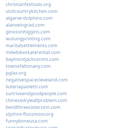
christianfestivals.org
visitcountrykitchen.com
algarve-dolphins.com
alanveingrad.com
ginosonhiggins.com
wutungprinting.com
maritalsettlements.com
milwbikeskaterental.com
baymontjacksonms.com
townofaltonany.com
pglax.org
negativespacecleveland.com
liuteriapaoletti.com
sunriseandgoodpeople.com
chinesedrywallproblem.com
bendthreesistersinn.com
stjohns-flossmoor.org
funnyboneusa.com
cookiedustermusic.com