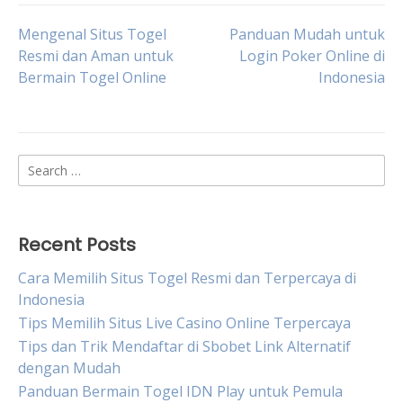
Post
Mengenal Situs Togel
Panduan Mudah untuk
Resmi dan Aman untuk
Login Poker Online di
Bermain Togel Online
Indonesia
navigation
Search
for:
Recent Posts
Cara Memilih Situs Togel Resmi dan Terpercaya di
Indonesia
Tips Memilih Situs Live Casino Online Terpercaya
Tips dan Trik Mendaftar di Sbobet Link Alternatif
dengan Mudah
Panduan Bermain Togel IDN Play untuk Pemula