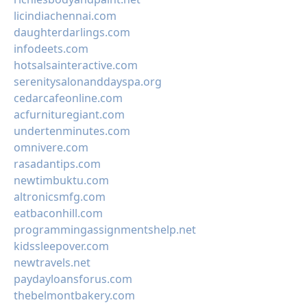
licindiachennai.com
daughterdarlings.com
infodeets.com
hotsalsainteractive.com
serenitysalonanddayspa.org
cedarcafeonline.com
acfurnituregiant.com
undertenminutes.com
omnivere.com
rasadantips.com
newtimbuktu.com
altronicsmfg.com
eatbaconhill.com
programmingassignmentshelp.net
kidssleepover.com
newtravels.net
paydayloansforus.com
thebelmontbakery.com