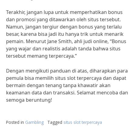
Terakhir, jangan lupa untuk memperhatikan bonus
dan promosi yang ditawarkan oleh situs tersebut.
Namun, jangan tergiur dengan bonus yang terlalu
besar, karena bisa jadi itu hanya trik untuk menarik
pemain. Menurut Jane Smith, ahli judi online, “Bonus
yang wajar dan realistis adalah tanda bahwa situs
tersebut memang terpercaya.”
Dengan mengikuti panduan di atas, diharapkan para
pemula bisa memilih situs slot terpercaya dan dapat
bermain dengan tenang tanpa khawatir akan
keamanan data dan transaksi. Selamat mencoba dan
semoga beruntung!
Posted in
Gambling
Tagged
situs slot terpercaya