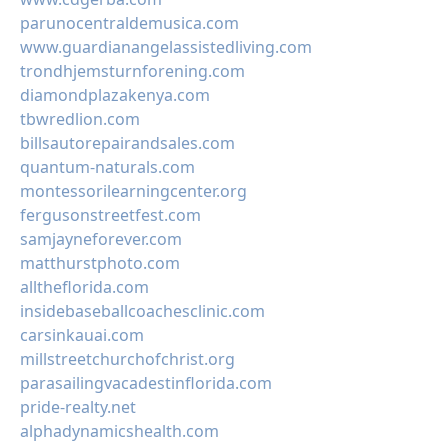
parunocentraldemusica.com
www.guardianangelassistedliving.com
trondhjemsturnforening.com
diamondplazakenya.com
tbwredlion.com
billsautorepairandsales.com
quantum-naturals.com
montessorilearningcenter.org
fergusonstreetfest.com
samjayneforever.com
matthurstphoto.com
alltheflorida.com
insidebaseballcoachesclinic.com
carsinkauai.com
millstreetchurchofchrist.org
parasailingvacadestinflorida.com
pride-realty.net
alphadynamicshealth.com