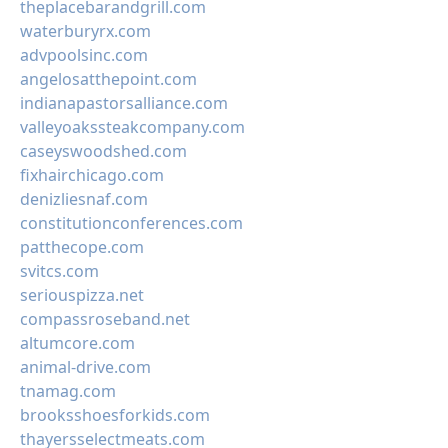
theplacebarandgrill.com
waterburyrx.com
advpoolsinc.com
angelosatthepoint.com
indianapastorsalliance.com
valleyoakssteakcompany.com
caseyswoodshed.com
fixhairchicago.com
denizliesnaf.com
constitutionconferences.com
patthecope.com
svitcs.com
seriouspizza.net
compassroseband.net
altumcore.com
animal-drive.com
tnamag.com
brooksshoesforkids.com
thayersselectmeats.com