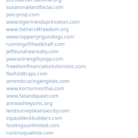
susansnailandfacial.com
pen-prop.com
www.tigertrendsprinceton.com
www.fathers4freedom.org
www.topperlyngundogs.com
runningoftheelkhalf.com
jeffdunaheerealty.com
peacestrengthyoga.com
freedomfinancialsolutionsinc.com
flexfoldtraps.com
amendsracingengines.com
www.kortormorthai.com
www.fatandqueer.com
anneashleyumc.org
landsurveyskansascity.com
stpauldeckbuilders.com
footingsunlimited.com
runsnoqualmie.com