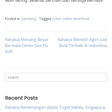
lebih sering. Selamat bermain dan semoga berhasil!
Posted in
Gambling
Tagged
poker online download
Post
Rahasia Menang Besar
Rahasia Memilih Agen Judi
Bermain Demo Slot PG
Bola Terbaik di Indonesia
Soft
navigation
Search
for:
Recent Posts
Rahasia Kemenangan dalam Togel Sidney, Singapura,