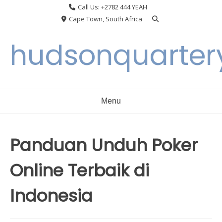
Skip
Call Us: +2782 444 YEAH
to
Cape Town, South Africa
content
hudsonquarter
Menu
Panduan Unduh Poker
Online Terbaik di
Indonesia