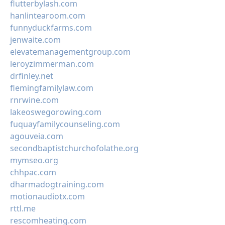
flutterbylash.com
hanlintearoom.com
funnyduckfarms.com
jenwaite.com
elevatemanagementgroup.com
leroyzimmerman.com
drfinley.net
flemingfamilylaw.com
rnrwine.com
lakeoswegorowing.com
fuquayfamilycounseling.com
agouveia.com
secondbaptistchurchofolathe.org
mymseo.org
chhpac.com
dharmadogtraining.com
motionaudiotx.com
rttl.me
rescomheating.com