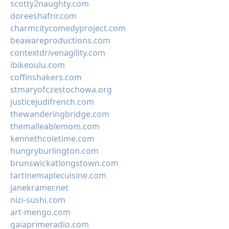
scotty2naughty.com
doreeshafrir.com
charmcitycomedyproject.com
beawareproductions.com
contextdrivenagility.com
ibikeoulu.com
coffinshakers.com
stmaryofczestochowa.org
justicejudifrench.com
thewanderingbridge.com
themalleablemom.com
kennethcoletime.com
hungryburlington.com
brunswickatlongstown.com
tartinemaplecuisine.com
janekramer.net
nizi-sushi.com
art-mengo.com
gaiaprimeradio.com