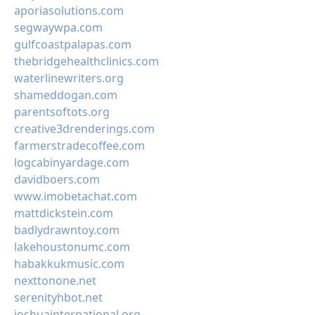
aporiasolutions.com
segwaywpa.com
gulfcoastpalapas.com
thebridgehealthclinics.com
waterlinewriters.org
shameddogan.com
parentsoftots.org
creative3drenderings.com
farmerstradecoffee.com
logcabinyardage.com
davidboers.com
www.imobetachat.com
mattdickstein.com
badlydrawntoy.com
lakehoustonumc.com
habakkukmusic.com
nexttonone.net
serenityhbot.net
joshuainternational.org