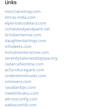
Links
missclaireshay.com
limras-india.com
elperiodicodelara.com
richiesbodyandpaint.net
licindiachennai.com
daughterdarlings.com
infodeets.com
hotsalsainteractive.com
serenitysalonanddayspa.org
cedarcafeonline.com
acfurnituregiant.com
undertenminutes.com
omnivere.com
rasadantips.com
newtimbuktu.com
altronicsmfg.com
eatbaconhill.com