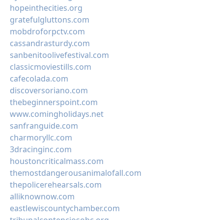
hopeinthecities.org
gratefulgluttons.com
mobdroforpctv.com
cassandrasturdy.com
sanbenitoolivefestival.com
classicmoviestills.com
cafecolada.com
discoversoriano.com
thebeginnerspoint.com
www.comingholidays.net
sanfranguide.com
charmoryllc.com
3dracinginc.com
houstoncriticalmass.com
themostdangerousanimalofall.com
thepolicerehearsals.com
alliknownow.com
eastlewiscountychamber.com