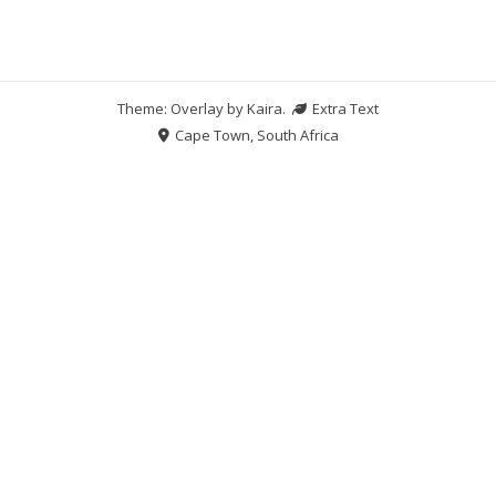
Theme: Overlay by
Kaira
.
Extra Text
Cape Town, South Africa