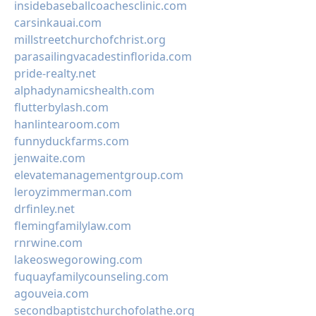
insidebaseballcoachesclinic.com
carsinkauai.com
millstreetchurchofchrist.org
parasailingvacadestinflorida.com
pride-realty.net
alphadynamicshealth.com
flutterbylash.com
hanlintearoom.com
funnyduckfarms.com
jenwaite.com
elevatemanagementgroup.com
leroyzimmerman.com
drfinley.net
flemingfamilylaw.com
rnrwine.com
lakeoswegorowing.com
fuquayfamilycounseling.com
agouveia.com
secondbaptistchurchofolathe.org