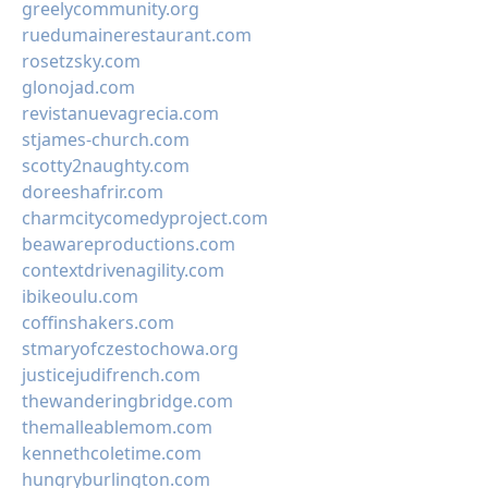
greelycommunity.org
ruedumainerestaurant.com
rosetzsky.com
glonojad.com
revistanuevagrecia.com
stjames-church.com
scotty2naughty.com
doreeshafrir.com
charmcitycomedyproject.com
beawareproductions.com
contextdrivenagility.com
ibikeoulu.com
coffinshakers.com
stmaryofczestochowa.org
justicejudifrench.com
thewanderingbridge.com
themalleablemom.com
kennethcoletime.com
hungryburlington.com