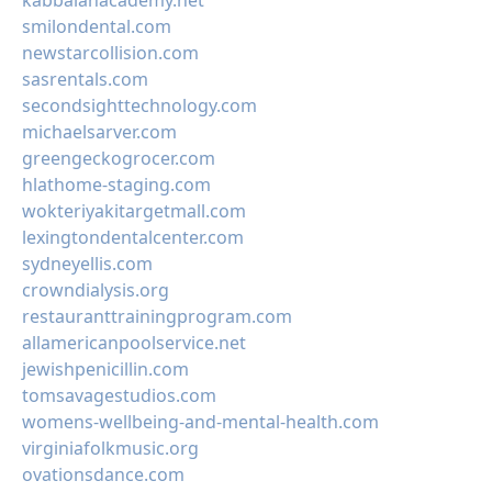
kabbalahacademy.net
smilondental.com
newstarcollision.com
sasrentals.com
secondsighttechnology.com
michaelsarver.com
greengeckogrocer.com
hlathome-staging.com
wokteriyakitargetmall.com
lexingtondentalcenter.com
sydneyellis.com
crowndialysis.org
restauranttrainingprogram.com
allamericanpoolservice.net
jewishpenicillin.com
tomsavagestudios.com
womens-wellbeing-and-mental-health.com
virginiafolkmusic.org
ovationsdance.com