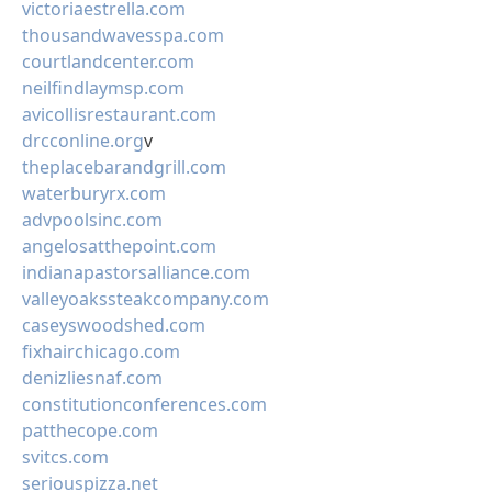
victoriaestrella.com
thousandwavesspa.com
courtlandcenter.com
neilfindlaymsp.com
avicollisrestaurant.com
drcconline.org
v
theplacebarandgrill.com
waterburyrx.com
advpoolsinc.com
angelosatthepoint.com
indianapastorsalliance.com
valleyoakssteakcompany.com
caseyswoodshed.com
fixhairchicago.com
denizliesnaf.com
constitutionconferences.com
patthecope.com
svitcs.com
seriouspizza.net