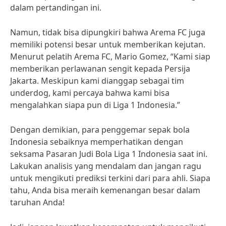
dalam pertandingan ini.
Namun, tidak bisa dipungkiri bahwa Arema FC juga
memiliki potensi besar untuk memberikan kejutan.
Menurut pelatih Arema FC, Mario Gomez, “Kami siap
memberikan perlawanan sengit kepada Persija
Jakarta. Meskipun kami dianggap sebagai tim
underdog, kami percaya bahwa kami bisa
mengalahkan siapa pun di Liga 1 Indonesia.”
Dengan demikian, para penggemar sepak bola
Indonesia sebaiknya memperhatikan dengan
seksama Pasaran Judi Bola Liga 1 Indonesia saat ini.
Lakukan analisis yang mendalam dan jangan ragu
untuk mengikuti prediksi terkini dari para ahli. Siapa
tahu, Anda bisa meraih kemenangan besar dalam
taruhan Anda!