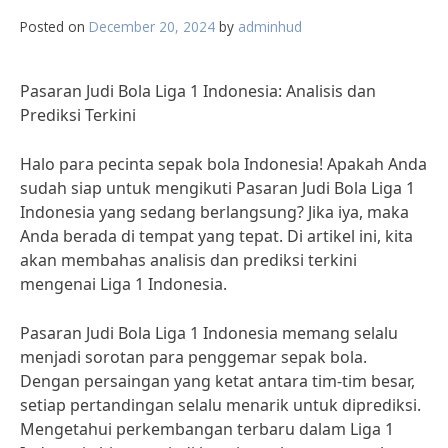
Posted on
December 20, 2024
by
adminhud
Pasaran Judi Bola Liga 1 Indonesia: Analisis dan
Prediksi Terkini
Halo para pecinta sepak bola Indonesia! Apakah Anda
sudah siap untuk mengikuti Pasaran Judi Bola Liga 1
Indonesia yang sedang berlangsung? Jika iya, maka
Anda berada di tempat yang tepat. Di artikel ini, kita
akan membahas analisis dan prediksi terkini
mengenai Liga 1 Indonesia.
Pasaran Judi Bola Liga 1 Indonesia memang selalu
menjadi sorotan para penggemar sepak bola.
Dengan persaingan yang ketat antara tim-tim besar,
setiap pertandingan selalu menarik untuk diprediksi.
Mengetahui perkembangan terbaru dalam Liga 1