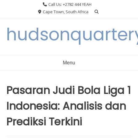
Skip
Call Us: +2782 444 YEAH
to
Cape Town, South Africa
content
hudsonquarter
Menu
Pasaran Judi Bola Liga 1
Indonesia: Analisis dan
Prediksi Terkini