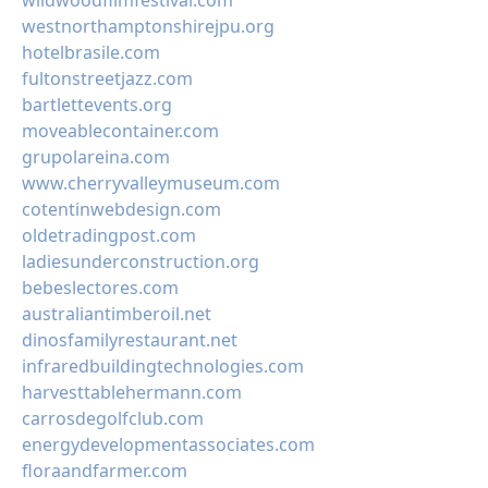
wildwoodfilmfestival.com
westnorthamptonshirejpu.org
hotelbrasile.com
fultonstreetjazz.com
bartlettevents.org
moveablecontainer.com
grupolareina.com
www.cherryvalleymuseum.com
cotentinwebdesign.com
oldetradingpost.com
ladiesunderconstruction.org
bebeslectores.com
australiantimberoil.net
dinosfamilyrestaurant.net
infraredbuildingtechnologies.com
harvesttablehermann.com
carrosdegolfclub.com
energydevelopmentassociates.com
floraandfarmer.com