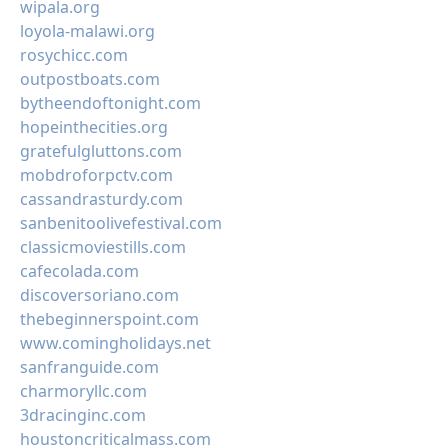
wipala.org
loyola-malawi.org
rosychicc.com
outpostboats.com
bytheendoftonight.com
hopeinthecities.org
gratefulgluttons.com
mobdroforpctv.com
cassandrasturdy.com
sanbenitoolivefestival.com
classicmoviestills.com
cafecolada.com
discoversoriano.com
thebeginnerspoint.com
www.comingholidays.net
sanfranguide.com
charmoryllc.com
3dracinginc.com
houstoncriticalmass.com