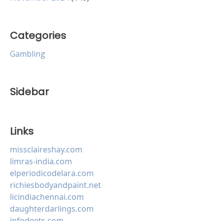
Categories
Gambling
Sidebar
Links
missclaireshay.com
limras-india.com
elperiodicodelara.com
richiesbodyandpaint.net
licindiachennai.com
daughterdarlings.com
infodeets.com