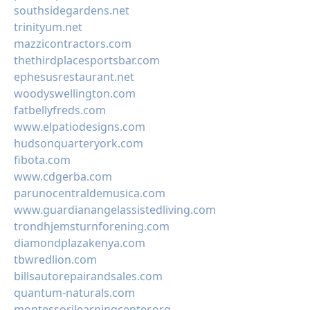
southsidegardens.net
trinityum.net
mazzicontractors.com
thethirdplacesportsbar.com
ephesusrestaurant.net
woodyswellington.com
fatbellyfreds.com
www.elpatiodesigns.com
hudsonquarteryork.com
fibota.com
www.cdgerba.com
parunocentraldemusica.com
www.guardianangelassistedliving.com
trondhjemsturnforening.com
diamondplazakenya.com
tbwredlion.com
billsautorepairandsales.com
quantum-naturals.com
montessorilearningcenter.org