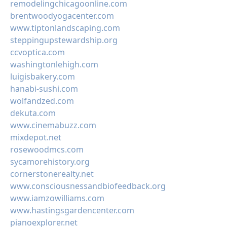
remodelingchicagoonline.com
brentwoodyogacenter.com
www.tiptonlandscaping.com
steppingupstewardship.org
ccvoptica.com
washingtonlehigh.com
luigisbakery.com
hanabi-sushi.com
wolfandzed.com
dekuta.com
www.cinemabuzz.com
mixdepot.net
rosewoodmcs.com
sycamorehistory.org
cornerstonerealty.net
www.consciousnessandbiofeedback.org
www.iamzowilliams.com
www.hastingsgardencenter.com
pianoexplorer.net