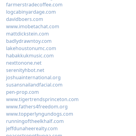
farmerstradecoffee.com
logcabinyardage.com
davidboers.com
www.imobetachat.com
mattdickstein.com
badlydrawntoy.com
lakehoustonumc.com
habakkukmusic.com
nexttonone.net
serenityhbot.net
joshuainternational.org
susansnailandfacial.com
pen-prop.com
www.tigertrendsprinceton.com
www.fathers4freedom.org
www.topperlyngundogs.com
runningoftheelkhalf.com
jeffdunaheerealty.com
peacestrengthyoga.com