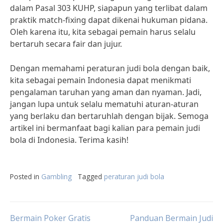
dalam Pasal 303 KUHP, siapapun yang terlibat dalam
praktik match-fixing dapat dikenai hukuman pidana.
Oleh karena itu, kita sebagai pemain harus selalu
bertaruh secara fair dan jujur.
Dengan memahami peraturan judi bola dengan baik,
kita sebagai pemain Indonesia dapat menikmati
pengalaman taruhan yang aman dan nyaman. Jadi,
jangan lupa untuk selalu mematuhi aturan-aturan
yang berlaku dan bertaruhlah dengan bijak. Semoga
artikel ini bermanfaat bagi kalian para pemain judi
bola di Indonesia. Terima kasih!
Posted in
Gambling
Tagged
peraturan judi bola
Bermain Poker Gratis
Panduan Bermain Judi