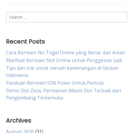
Search
for:
Recent Posts
Cara Bermain No Togel Online yang Benar dan Aman
Manfaat Bermain Slot Online untuk Penggemar Judi
Tips dan trik untuk meraih kemenangan di Sbobet
Indonesia
Panduan Bermain IDN Poker Untuk Pemula
Demo Slot Zeus: Permainan Mesin Slot Terbaik dari
Pengembang Terkemuka
Archives
August 2026
(31)