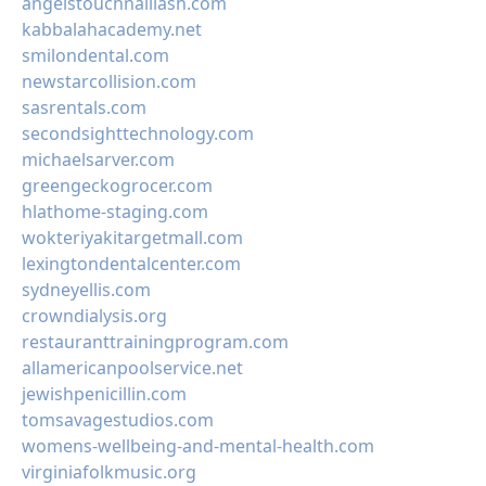
angelstouchnaillash.com
kabbalahacademy.net
smilondental.com
newstarcollision.com
sasrentals.com
secondsighttechnology.com
michaelsarver.com
greengeckogrocer.com
hlathome-staging.com
wokteriyakitargetmall.com
lexingtondentalcenter.com
sydneyellis.com
crowndialysis.org
restauranttrainingprogram.com
allamericanpoolservice.net
jewishpenicillin.com
tomsavagestudios.com
womens-wellbeing-and-mental-health.com
virginiafolkmusic.org