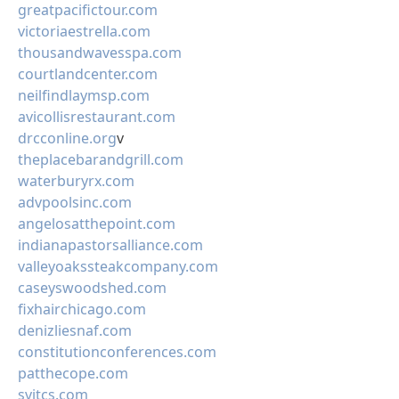
greatpacifictour.com
victoriaestrella.com
thousandwavesspa.com
courtlandcenter.com
neilfindlaymsp.com
avicollisrestaurant.com
drcconline.org
v
theplacebarandgrill.com
waterburyrx.com
advpoolsinc.com
angelosatthepoint.com
indianapastorsalliance.com
valleyoakssteakcompany.com
caseyswoodshed.com
fixhairchicago.com
denizliesnaf.com
constitutionconferences.com
patthecope.com
svitcs.com