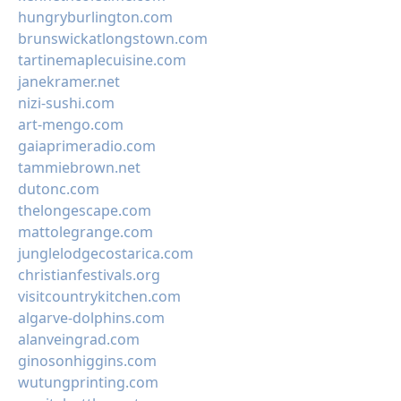
hungryburlington.com
brunswickatlongstown.com
tartinemaplecuisine.com
janekramer.net
nizi-sushi.com
art-mengo.com
gaiaprimeradio.com
tammiebrown.net
dutonc.com
thelongescape.com
mattolegrange.com
junglelodgecostarica.com
christianfestivals.org
visitcountrykitchen.com
algarve-dolphins.com
alanveingrad.com
ginosonhiggins.com
wutungprinting.com