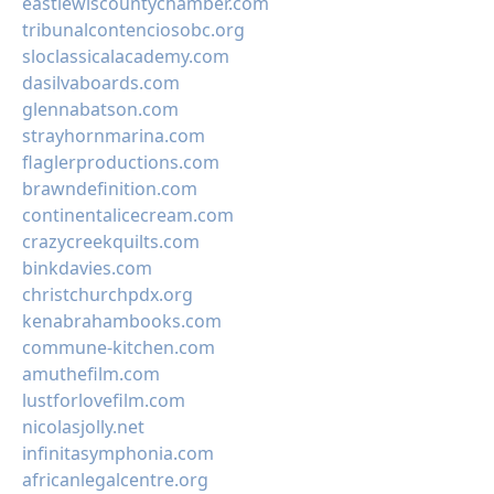
eastlewiscountychamber.com
tribunalcontenciosobc.org
sloclassicalacademy.com
dasilvaboards.com
glennabatson.com
strayhornmarina.com
flaglerproductions.com
brawndefinition.com
continentalicecream.com
crazycreekquilts.com
binkdavies.com
christchurchpdx.org
kenabrahambooks.com
commune-kitchen.com
amuthefilm.com
lustforlovefilm.com
nicolasjolly.net
infinitasymphonia.com
africanlegalcentre.org