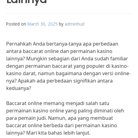
Posted on
March 30, 2025
by
adminhud
Pernahkah Anda bertanya-tanya apa perbedaan
antara baccarat online dan permainan kasino
lainnya? Mungkin sebagian dari Anda sudah familiar
dengan permainan baccarat yang populer di kasino-
kasino darat, namun bagaimana dengan versi online-
nya? Apakah ada perbedaan signifikan antara
keduanya?
Baccarat online memang menjadi salah satu
permainan kasino online yang paling diminati oleh
para pemain judi. Namun, apa yang membuat
baccarat online berbeda dari permainan kasino
lainnya? Mari kita bahas lebih lanjut.