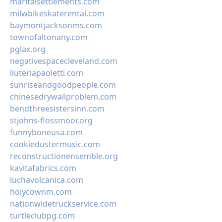
maritalsettlements.com
milwbikeskaterental.com
baymontjacksonms.com
townofaltonany.com
pglax.org
negativespacecleveland.com
liuteriapaoletti.com
sunriseandgoodpeople.com
chinesedrywallproblem.com
bendthreesistersinn.com
stjohns-flossmoor.org
funnyboneusa.com
cookiedustermusic.com
reconstructionensemble.org
kavitafabrics.com
luchavolcanica.com
holycownm.com
nationwidetruckservice.com
turtleclubpg.com