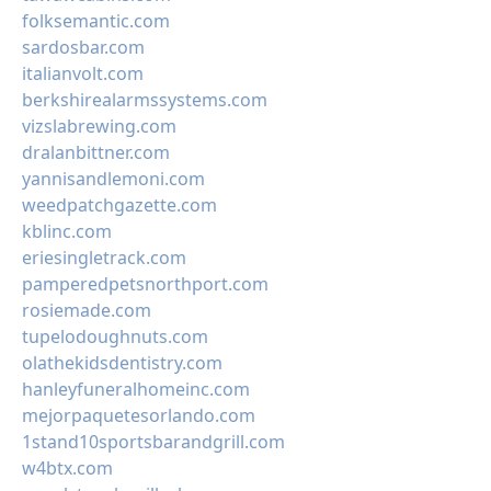
folksemantic.com
sardosbar.com
italianvolt.com
berkshirealarmssystems.com
vizslabrewing.com
dralanbittner.com
yannisandlemoni.com
weedpatchgazette.com
kblinc.com
eriesingletrack.com
pamperedpetsnorthport.com
rosiemade.com
tupelodoughnuts.com
olathekidsdentistry.com
hanleyfuneralhomeinc.com
mejorpaquetesorlando.com
1stand10sportsbarandgrill.com
w4btx.com