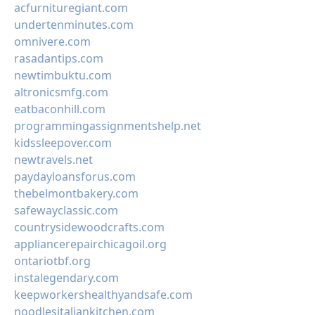
acfurnituregiant.com
undertenminutes.com
omnivere.com
rasadantips.com
newtimbuktu.com
altronicsmfg.com
eatbaconhill.com
programmingassignmentshelp.net
kidssleepover.com
newtravels.net
paydayloansforus.com
thebelmontbakery.com
safewayclassic.com
countrysidewoodcrafts.com
appliancerepairchicagoil.org
ontariotbf.org
instalegendary.com
keepworkershealthyandsafe.com
noodlesitaliankitchen.com