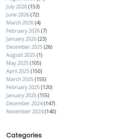
July 2026
(153)
June 2026
(72)
March 2026
(4)
February 2026
(7)
January 2026
(23)
December 2025
(26)
August 2025
(1)
May 2025
(105)
April 2025
(150)
March 2025
(155)
February 2025
(120)
January 2025
(155)
December 2024
(147)
November 2024
(140)
Categories