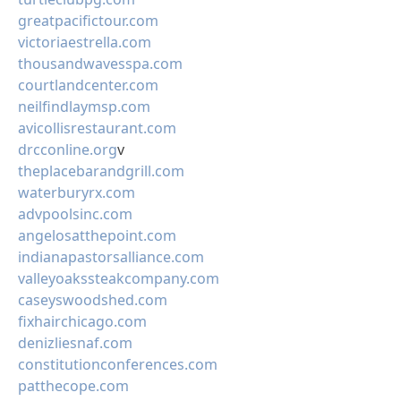
greatpacifictour.com
victoriaestrella.com
thousandwavesspa.com
courtlandcenter.com
neilfindlaymsp.com
avicollisrestaurant.com
drcconline.org
v
theplacebarandgrill.com
waterburyrx.com
advpoolsinc.com
angelosatthepoint.com
indianapastorsalliance.com
valleyoakssteakcompany.com
caseyswoodshed.com
fixhairchicago.com
denizliesnaf.com
constitutionconferences.com
patthecope.com