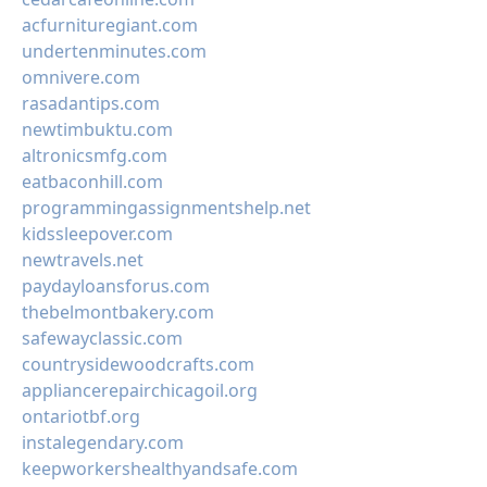
acfurnituregiant.com
undertenminutes.com
omnivere.com
rasadantips.com
newtimbuktu.com
altronicsmfg.com
eatbaconhill.com
programmingassignmentshelp.net
kidssleepover.com
newtravels.net
paydayloansforus.com
thebelmontbakery.com
safewayclassic.com
countrysidewoodcrafts.com
appliancerepairchicagoil.org
ontariotbf.org
instalegendary.com
keepworkershealthyandsafe.com