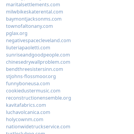
maritalsettlements.com
milwbikeskaterental.com
baymontjacksonms.com
townofaltonany.com
pglax.org
negativespacecleveland.com
liuteriapaoletti.com
sunriseandgoodpeople.com
chinesedrywallproblem.com
bendthreesistersinn.com
stjohns-flossmoor.org
funnyboneusa.com
cookiedustermusic.com
reconstructionensemble.org
kavitafabrics.com
luchavolcanica.com
holycownm.com
nationwidetruckservice.com
turtleclubpg.com