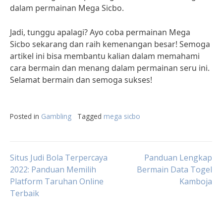
dalam permainan Mega Sicbo.
Jadi, tunggu apalagi? Ayo coba permainan Mega
Sicbo sekarang dan raih kemenangan besar! Semoga
artikel ini bisa membantu kalian dalam memahami
cara bermain dan menang dalam permainan seru ini.
Selamat bermain dan semoga sukses!
Posted in
Gambling
Tagged
mega sicbo
Post
Situs Judi Bola Terpercaya
Panduan Lengkap
2022: Panduan Memilih
Bermain Data Togel
Platform Taruhan Online
Kamboja
navigation
Terbaik