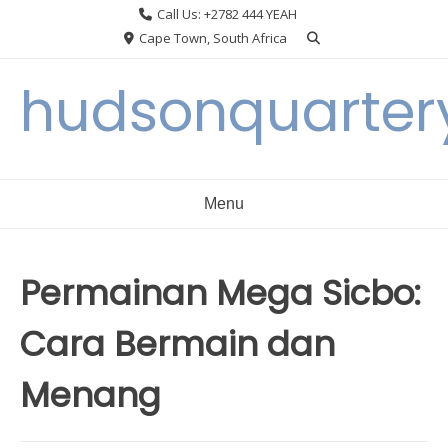
Skip
Call Us: +2782 444 YEAH
to
Cape Town, South Africa
content
hudsonquarter
Menu
Permainan Mega Sicbo:
Cara Bermain dan
Menang