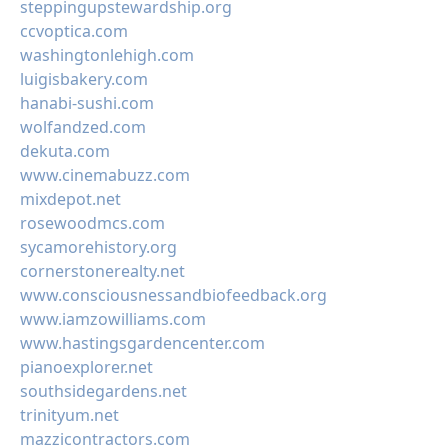
steppingupstewardship.org
ccvoptica.com
washingtonlehigh.com
luigisbakery.com
hanabi-sushi.com
wolfandzed.com
dekuta.com
www.cinemabuzz.com
mixdepot.net
rosewoodmcs.com
sycamorehistory.org
cornerstonerealty.net
www.consciousnessandbiofeedback.org
www.iamzowilliams.com
www.hastingsgardencenter.com
pianoexplorer.net
southsidegardens.net
trinityum.net
mazzicontractors.com