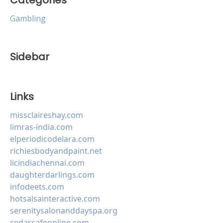
Categories
Gambling
Sidebar
Links
missclaireshay.com
limras-india.com
elperiodicodelara.com
richiesbodyandpaint.net
licindiachennai.com
daughterdarlings.com
infodeets.com
hotsalsainteractive.com
serenitysalonanddayspa.org
cedarcafeonline.com