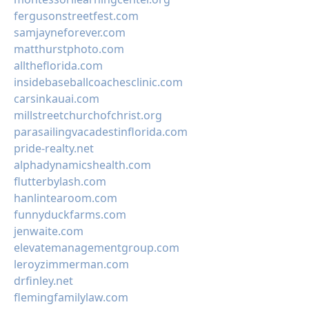
fergusonstreetfest.com
samjayneforever.com
matthurstphoto.com
alltheflorida.com
insidebaseballcoachesclinic.com
carsinkauai.com
millstreetchurchofchrist.org
parasailingvacadestinflorida.com
pride-realty.net
alphadynamicshealth.com
flutterbylash.com
hanlintearoom.com
funnyduckfarms.com
jenwaite.com
elevatemanagementgroup.com
leroyzimmerman.com
drfinley.net
flemingfamilylaw.com