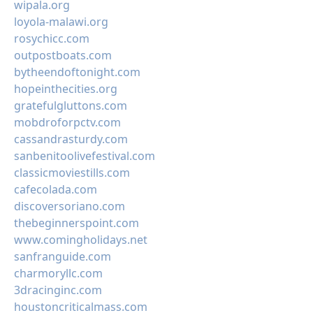
wipala.org
loyola-malawi.org
rosychicc.com
outpostboats.com
bytheendoftonight.com
hopeinthecities.org
gratefulgluttons.com
mobdroforpctv.com
cassandrasturdy.com
sanbenitoolivefestival.com
classicmoviestills.com
cafecolada.com
discoversoriano.com
thebeginnerspoint.com
www.comingholidays.net
sanfranguide.com
charmoryllc.com
3dracinginc.com
houstoncriticalmass.com