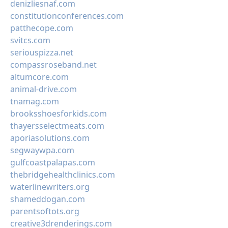
denizliesnaf.com
constitutionconferences.com
patthecope.com
svitcs.com
seriouspizza.net
compassroseband.net
altumcore.com
animal-drive.com
tnamag.com
brooksshoesforkids.com
thayersselectmeats.com
aporiasolutions.com
segwaywpa.com
gulfcoastpalapas.com
thebridgehealthclinics.com
waterlinewriters.org
shameddogan.com
parentsoftots.org
creative3drenderings.com