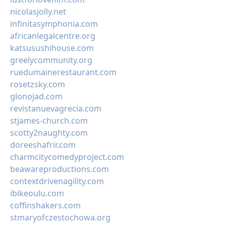
nicolasjolly.net
infinitasymphonia.com
africanlegalcentre.org
katsusushihouse.com
greelycommunity.org
ruedumainerestaurant.com
rosetzsky.com
glonojad.com
revistanuevagrecia.com
stjames-church.com
scotty2naughty.com
doreeshafrir.com
charmcitycomedyproject.com
beawareproductions.com
contextdrivenagility.com
ibikeoulu.com
coffinshakers.com
stmaryofczestochowa.org