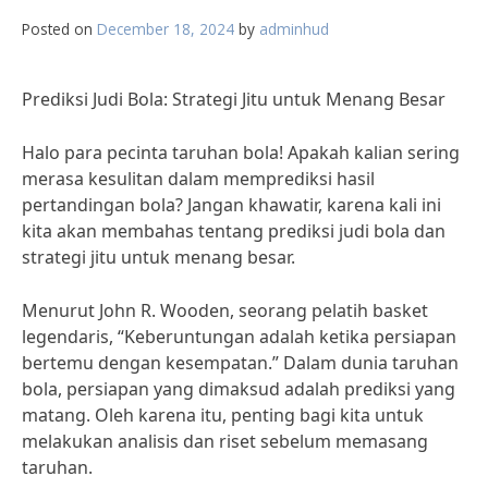
Posted on
December 18, 2024
by
adminhud
Prediksi Judi Bola: Strategi Jitu untuk Menang Besar
Halo para pecinta taruhan bola! Apakah kalian sering
merasa kesulitan dalam memprediksi hasil
pertandingan bola? Jangan khawatir, karena kali ini
kita akan membahas tentang prediksi judi bola dan
strategi jitu untuk menang besar.
Menurut John R. Wooden, seorang pelatih basket
legendaris, “Keberuntungan adalah ketika persiapan
bertemu dengan kesempatan.” Dalam dunia taruhan
bola, persiapan yang dimaksud adalah prediksi yang
matang. Oleh karena itu, penting bagi kita untuk
melakukan analisis dan riset sebelum memasang
taruhan.