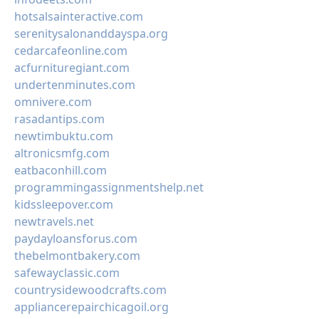
hotsalsainteractive.com
serenitysalonanddayspa.org
cedarcafeonline.com
acfurnituregiant.com
undertenminutes.com
omnivere.com
rasadantips.com
newtimbuktu.com
altronicsmfg.com
eatbaconhill.com
programmingassignmentshelp.net
kidssleepover.com
newtravels.net
paydayloansforus.com
thebelmontbakery.com
safewayclassic.com
countrysidewoodcrafts.com
appliancerepairchicagoil.org