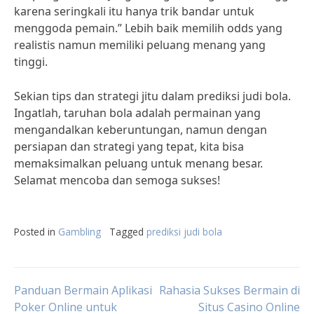
karena seringkali itu hanya trik bandar untuk
menggoda pemain.” Lebih baik memilih odds yang
realistis namun memiliki peluang menang yang
tinggi.
Sekian tips dan strategi jitu dalam prediksi judi bola.
Ingatlah, taruhan bola adalah permainan yang
mengandalkan keberuntungan, namun dengan
persiapan dan strategi yang tepat, kita bisa
memaksimalkan peluang untuk menang besar.
Selamat mencoba dan semoga sukses!
Posted in
Gambling
Tagged
prediksi judi bola
Post
Panduan Bermain Aplikasi
Rahasia Sukses Bermain di
Poker Online untuk
Situs Casino Online