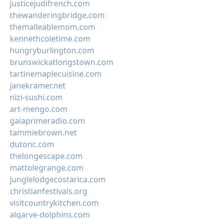
justicejudifrench.com
thewanderingbridge.com
themalleablemom.com
kennethcoletime.com
hungryburlington.com
brunswickatlongstown.com
tartinemaplecuisine.com
janekramer.net
nizi-sushi.com
art-mengo.com
gaiaprimeradio.com
tammiebrown.net
dutonc.com
thelongescape.com
mattolegrange.com
junglelodgecostarica.com
christianfestivals.org
visitcountrykitchen.com
algarve-dolphins.com