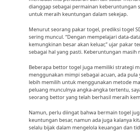
dianggap sebagai permainan keberuntungan sem
untuk meraih keuntungan dalam sekejap.
Menurut seorang pakar togel, prediksi togel 
sering muncul. “Dengan mempelajari data-da
kemungkinan besar akan keluar,” ujar pakar ter
sebagai hal yang pasti. Keberuntungan masih
Beberapa bettor togel juga memiliki strategi
menggunakan mimpi sebagai acuan, ada pula y
lebih memilih untuk menggunakan metode ma
peluang munculnya angka-angka tertentu, sa
seorang bettor yang telah berhasil meraih ke
Namun, perlu diingat bahwa bermain togel juga
keuntungan besar, namun ada juga kalanya kita
selalu bijak dalam mengelola keuangan dan ti