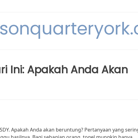
sonquarteryork
ari Ini: Apakah Anda Akan
gel SDY. Apakah Anda akan beruntung? Pertanyaan yang serin
gu hasilnya. Bagi sebagian orang, togel mungkin hanya