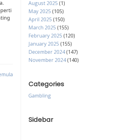
a.
August 2025
(1)
perti
May 2025
(105)
nting
April 2025
(150)
March 2025
(155)
February 2025
(120)
January 2025
(155)
December 2024
(147)
November 2024
(140)
emula
Categories
Gambling
Sidebar