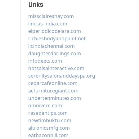
Links
missclaireshay.com
limras-india.com
elperiodicodelara.com
richiesbodyandpaint.net
licindiachennai.com
daughterdarlings.com
infodeets.com
hotsalsainteractive.com
serenitysalonanddayspa.org
cedarcafeonline.com
acfurnituregiant.com
undertenminutes.com
omnivere.com
rasadantips.com
newtimbuktu.com
altronicsmfg.com
eatbaconhill.com