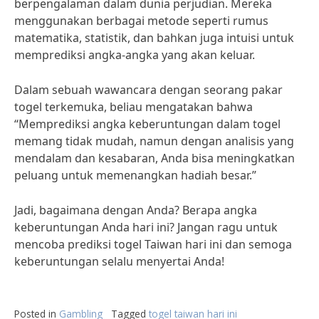
berpengalaman dalam dunia perjudian. Mereka
menggunakan berbagai metode seperti rumus
matematika, statistik, dan bahkan juga intuisi untuk
memprediksi angka-angka yang akan keluar.
Dalam sebuah wawancara dengan seorang pakar
togel terkemuka, beliau mengatakan bahwa
“Memprediksi angka keberuntungan dalam togel
memang tidak mudah, namun dengan analisis yang
mendalam dan kesabaran, Anda bisa meningkatkan
peluang untuk memenangkan hadiah besar.”
Jadi, bagaimana dengan Anda? Berapa angka
keberuntungan Anda hari ini? Jangan ragu untuk
mencoba prediksi togel Taiwan hari ini dan semoga
keberuntungan selalu menyertai Anda!
Posted in
Gambling
Tagged
togel taiwan hari ini