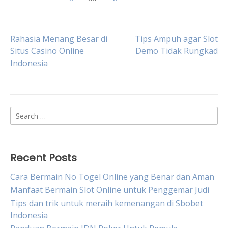
Post
Rahasia Menang Besar di
Tips Ampuh agar Slot
Situs Casino Online
Demo Tidak Rungkad
Indonesia
navigation
Search
for:
Recent Posts
Cara Bermain No Togel Online yang Benar dan Aman
Manfaat Bermain Slot Online untuk Penggemar Judi
Tips dan trik untuk meraih kemenangan di Sbobet
Indonesia