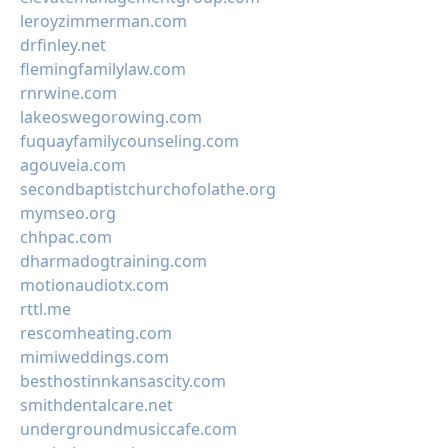
leroyzimmerman.com
drfinley.net
flemingfamilylaw.com
rnrwine.com
lakeoswegorowing.com
fuquayfamilycounseling.com
agouveia.com
secondbaptistchurchofolathe.org
mymseo.org
chhpac.com
dharmadogtraining.com
motionaudiotx.com
rttl.me
rescomheating.com
mimiweddings.com
besthostinnkansascity.com
smithdentalcare.net
undergroundmusiccafe.com