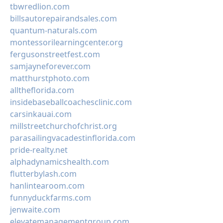
tbwredlion.com
billsautorepairandsales.com
quantum-naturals.com
montessorilearningcenter.org
fergusonstreetfest.com
samjayneforever.com
matthurstphoto.com
alltheflorida.com
insidebaseballcoachesclinic.com
carsinkauai.com
millstreetchurchofchrist.org
parasailingvacadestinflorida.com
pride-realty.net
alphadynamicshealth.com
flutterbylash.com
hanlintearoom.com
funnyduckfarms.com
jenwaite.com
elevatemanagementgroup.com