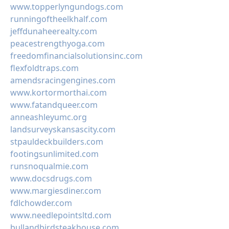
www.topperlyngundogs.com
runningoftheelkhalf.com
jeffdunaheerealty.com
peacestrengthyoga.com
freedomfinancialsolutionsinc.com
flexfoldtraps.com
amendsracingengines.com
www.kortormorthai.com
www.fatandqueer.com
anneashleyumc.org
landsurveyskansascity.com
stpauldeckbuilders.com
footingsunlimited.com
runsnoqualmie.com
www.docsdrugs.com
www.margiesdiner.com
fdlchowder.com
www.needlepointsltd.com
bullandbirdsteakhouse.com