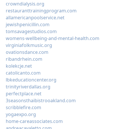
crowndialysis.org
restauranttrainingprogram.com
allamericanpoolservice.net
jewishpenicillin.com
tomsavagestudios.com
womens-wellbeing-and-mental-health.com
virginiafolkmusic.org
ovationsdance.com
ribandrhein.com
kolekcje.net
catolicanto.com
lbkeducationcenter.org
trinityriverdallas.org
perfectplace.net
3seasonsthaibistrooakland.com
scribblefire.com
yogaexpo.org
home-careassociates.com
andreacavaletto.com