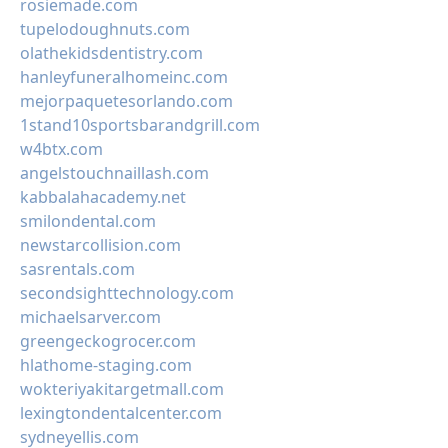
rosiemade.com
tupelodoughnuts.com
olathekidsdentistry.com
hanleyfuneralhomeinc.com
mejorpaquetesorlando.com
1stand10sportsbarandgrill.com
w4btx.com
angelstouchnaillash.com
kabbalahacademy.net
smilondental.com
newstarcollision.com
sasrentals.com
secondsighttechnology.com
michaelsarver.com
greengeckogrocer.com
hlathome-staging.com
wokteriyakitargetmall.com
lexingtondentalcenter.com
sydneyellis.com