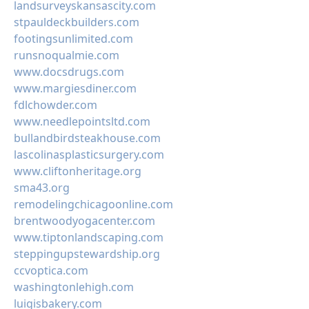
landsurveyskansascity.com
stpauldeckbuilders.com
footingsunlimited.com
runsnoqualmie.com
www.docsdrugs.com
www.margiesdiner.com
fdlchowder.com
www.needlepointsltd.com
bullandbirdsteakhouse.com
lascolinasplasticsurgery.com
www.cliftonheritage.org
sma43.org
remodelingchicagoonline.com
brentwoodyogacenter.com
www.tiptonlandscaping.com
steppingupstewardship.org
ccvoptica.com
washingtonlehigh.com
luigisbakery.com