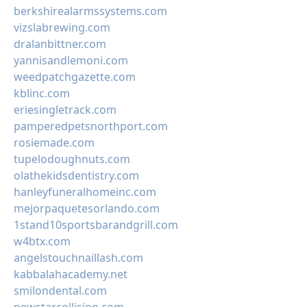
berkshirealarmssystems.com
vizslabrewing.com
dralanbittner.com
yannisandlemoni.com
weedpatchgazette.com
kblinc.com
eriesingletrack.com
pamperedpetsnorthport.com
rosiemade.com
tupelodoughnuts.com
olathekidsdentistry.com
hanleyfuneralhomeinc.com
mejorpaquetesorlando.com
1stand10sportsbarandgrill.com
w4btx.com
angelstouchnaillash.com
kabbalahacademy.net
smilondental.com