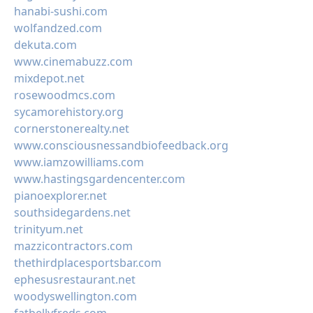
hanabi-sushi.com
wolfandzed.com
dekuta.com
www.cinemabuzz.com
mixdepot.net
rosewoodmcs.com
sycamorehistory.org
cornerstonerealty.net
www.consciousnessandbiofeedback.org
www.iamzowilliams.com
www.hastingsgardencenter.com
pianoexplorer.net
southsidegardens.net
trinityum.net
mazzicontractors.com
thethirdplacesportsbar.com
ephesusrestaurant.net
woodyswellington.com