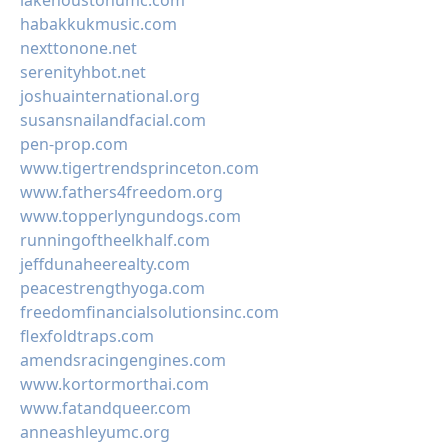
lakehoustonumc.com
habakkukmusic.com
nexttonone.net
serenityhbot.net
joshuainternational.org
susansnailandfacial.com
pen-prop.com
www.tigertrendsprinceton.com
www.fathers4freedom.org
www.topperlyngundogs.com
runningoftheelkhalf.com
jeffdunaheerealty.com
peacestrengthyoga.com
freedomfinancialsolutionsinc.com
flexfoldtraps.com
amendsracingengines.com
www.kortormorthai.com
www.fatandqueer.com
anneashleyumc.org