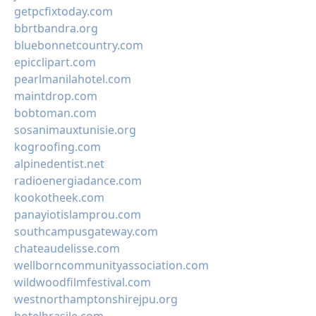
getpcfixtoday.com
bbrtbandra.org
bluebonnetcountry.com
epicclipart.com
pearlmanilahotel.com
maintdrop.com
bobtoman.com
sosanimauxtunisie.org
kogroofing.com
alpinedentist.net
radioenergiadance.com
kookotheek.com
panayiotislamprou.com
southcampusgateway.com
chateaudelisse.com
wellborncommunityassociation.com
wildwoodfilmfestival.com
westnorthamptonshirejpu.org