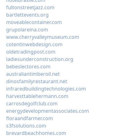
hotelbrasile.com
fultonstreetjazz.com
bartlettevents.org
moveablecontainer.com
grupolareina.com
www.cherryvalleymuseum.com
cotentinwebdesign.com
oldetradingpost.com
ladiesunderconstruction.org
bebeslectores.com
australiantimberoil.net
dinosfamilyrestaurant.net
infraredbuildingtechnologies.com
harvesttablehermann.com
carrosdegolfclub.com
energydevelopmentassociates.com
floraandfarmer.com
s3fsolutions.com
brevardbeachhomes.com