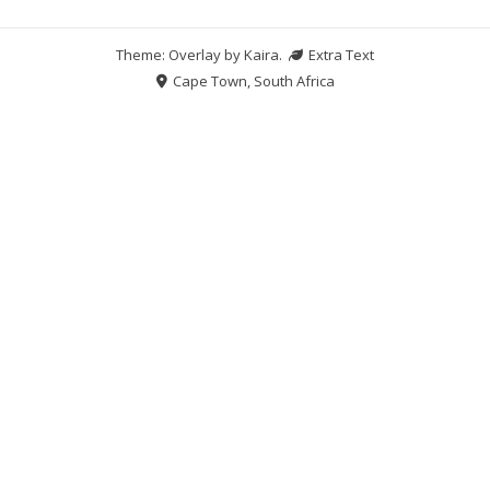
Theme: Overlay by
Kaira
.
Extra Text
Cape Town, South Africa