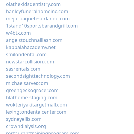
olathekidsdentistry.com
hanleyfuneralhomeinc.com
mejorpaquetesorlando.com
1stand10sportsbarandgrill.com
w4btx.com
angelstouchnaillash.com
kabbalahacademy.net
smilondental.com
newstarcollision.com
sasrentals.com
secondsighttechnology.com
michaelsarver.com
greengeckogrocer.com
hlathome-staging.com
wokteriyakitargetmall.com
lexingtondentalcenter.com
sydneyellis.com
crowndialysis.org
restauranttrainingprogram.com