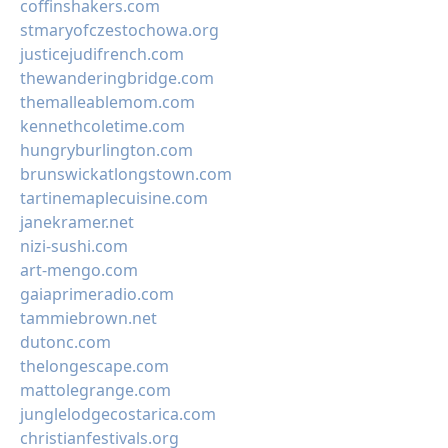
coffinshakers.com
stmaryofczestochowa.org
justicejudifrench.com
thewanderingbridge.com
themalleablemom.com
kennethcoletime.com
hungryburlington.com
brunswickatlongstown.com
tartinemaplecuisine.com
janekramer.net
nizi-sushi.com
art-mengo.com
gaiaprimeradio.com
tammiebrown.net
dutonc.com
thelongescape.com
mattolegrange.com
junglelodgecostarica.com
christianfestivals.org