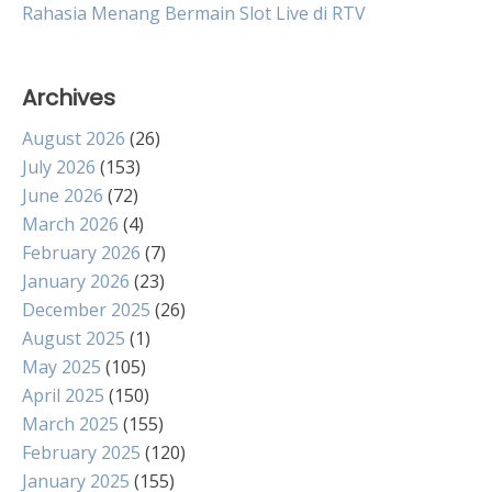
Rahasia Menang Bermain Slot Live di RTV
Archives
August 2026
(26)
July 2026
(153)
June 2026
(72)
March 2026
(4)
February 2026
(7)
January 2026
(23)
December 2025
(26)
August 2025
(1)
May 2025
(105)
April 2025
(150)
March 2025
(155)
February 2025
(120)
January 2025
(155)