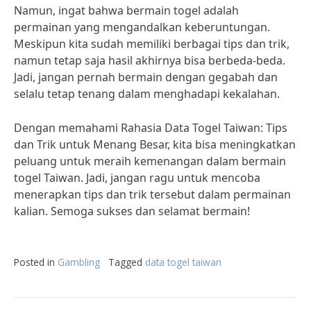
Namun, ingat bahwa bermain togel adalah
permainan yang mengandalkan keberuntungan.
Meskipun kita sudah memiliki berbagai tips dan trik,
namun tetap saja hasil akhirnya bisa berbeda-beda.
Jadi, jangan pernah bermain dengan gegabah dan
selalu tetap tenang dalam menghadapi kekalahan.
Dengan memahami Rahasia Data Togel Taiwan: Tips
dan Trik untuk Menang Besar, kita bisa meningkatkan
peluang untuk meraih kemenangan dalam bermain
togel Taiwan. Jadi, jangan ragu untuk mencoba
menerapkan tips dan trik tersebut dalam permainan
kalian. Semoga sukses dan selamat bermain!
Posted in
Gambling
Tagged
data togel taiwan