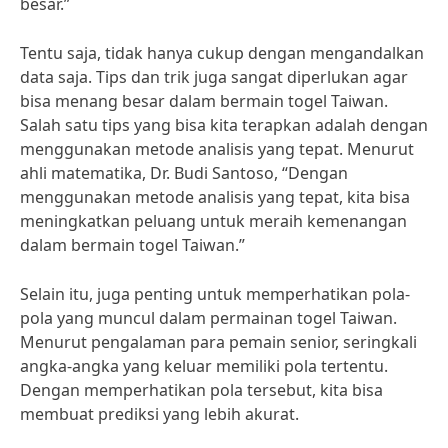
besar.”
Tentu saja, tidak hanya cukup dengan mengandalkan
data saja. Tips dan trik juga sangat diperlukan agar
bisa menang besar dalam bermain togel Taiwan.
Salah satu tips yang bisa kita terapkan adalah dengan
menggunakan metode analisis yang tepat. Menurut
ahli matematika, Dr. Budi Santoso, “Dengan
menggunakan metode analisis yang tepat, kita bisa
meningkatkan peluang untuk meraih kemenangan
dalam bermain togel Taiwan.”
Selain itu, juga penting untuk memperhatikan pola-
pola yang muncul dalam permainan togel Taiwan.
Menurut pengalaman para pemain senior, seringkali
angka-angka yang keluar memiliki pola tertentu.
Dengan memperhatikan pola tersebut, kita bisa
membuat prediksi yang lebih akurat.