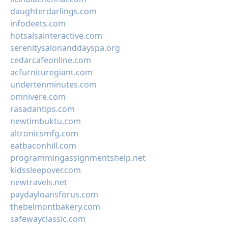
daughterdarlings.com
infodeets.com
hotsalsainteractive.com
serenitysalonanddayspa.org
cedarcafeonline.com
acfurnituregiant.com
undertenminutes.com
omnivere.com
rasadantips.com
newtimbuktu.com
altronicsmfg.com
eatbaconhill.com
programmingassignmentshelp.net
kidssleepover.com
newtravels.net
paydayloansforus.com
thebelmontbakery.com
safewayclassic.com