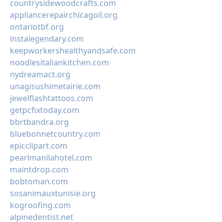
countrysidewoodcrafts.com
appliancerepairchicagoil.org
ontariotbf.org
instalegendary.com
keepworkershealthyandsafe.com
noodlesitaliankitchen.com
nydreamact.org
unagisushimetairie.com
jewelflashtattoos.com
getpcfixtoday.com
bbrtbandra.org
bluebonnetcountry.com
epicclipart.com
pearlmanilahotel.com
maintdrop.com
bobtoman.com
sosanimauxtunisie.org
kogroofing.com
alpinedentist.net