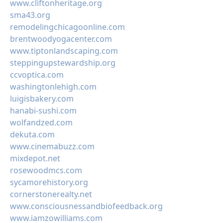
www.cliftonheritage.org
sma43.org
remodelingchicagoonline.com
brentwoodyogacenter.com
www.tiptonlandscaping.com
steppingupstewardship.org
ccvoptica.com
washingtonlehigh.com
luigisbakery.com
hanabi-sushi.com
wolfandzed.com
dekuta.com
www.cinemabuzz.com
mixdepot.net
rosewoodmcs.com
sycamorehistory.org
cornerstonerealty.net
www.consciousnessandbiofeedback.org
www.iamzowilliams.com