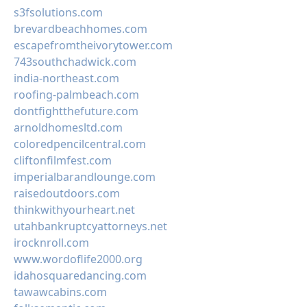
s3fsolutions.com
brevardbeachhomes.com
escapefromtheivorytower.com
743southchadwick.com
india-northeast.com
roofing-palmbeach.com
dontfightthefuture.com
arnoldhomesltd.com
coloredpencilcentral.com
cliftonfilmfest.com
imperialbarandlounge.com
raisedoutdoors.com
thinkwithyourheart.net
utahbankruptcyattorneys.net
irocknroll.com
www.wordoflife2000.org
idahosquaredancing.com
tawawcabins.com