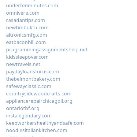
undertenminutes.com
omnivere.com
rasadantips.com
newtimbuktu.com
altronicsmfg.com
eatbaconhill.com
programmingassignmentshelp.net
kidssleepover.com
newtravels.net
paydayloansforus.com
thebelmontbakery.com
safewayclassic.com
countrysidewoodcrafts.com
appliancerepairchicagoil.org
ontariotbf.org
instalegendary.com
keepworkershealthyandsafe.com
noodlesitaliankitchen.com