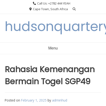
Skip
Call Us: +2782 444 YEAH
to
Cape Town, South Africa
content
hudsonquarter
Menu
Rahasia Kemenangan
Bermain Togel SGP49
Posted on
February 1, 2025
by
adminhud