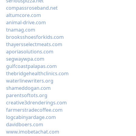
seriouspizza.net
compassroseband.net
altumcore.com
animal-drive.com
tnamag.com
brooksshoesforkids.com
thayersselectmeats.com
aporiasolutions.com
segwaywpa.com
gulfcoastpalapas.com
thebridgehealthclinics.com
waterlinewriters.org
shameddogan.com
parentsoftots.org
creative3drenderings.com
farmerstradecoffee.com
logcabinyardage.com
davidboers.com
www.imobetachat.com