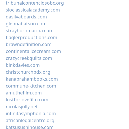
tribunalcontenciosobc.org
sloclassicalacademy.com
dasilvaboards.com
glennabatson.com
strayhornmarina.com
flaglerproductions.com
brawndefinition.com
continentalicecream.com
crazycreekquilts.com
binkdavies.com
christchurchpdx.org
kenabrahambooks.com
commune-kitchen.com
amuthefilm.com
lustforlovefilm.com
nicolasjolly.net
infinitasymphonia.com
africanlegalcentre.org
katsusushihouse.com