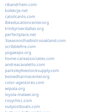
ribandrhein.com
kolekcje.net
catolicanto.com
lbkeducationcenter.org
trinityriverdallas.org
perfectplace.net
3seasonsthaibistrooakland.com
scribblefire.com
yogaexpo.org
home-careassociates.com
andreacavaletto.com
parksleylivestocksupply.com
boisedharmacenter.org
color-agestores.com
wipala.org
loyola-malawi.org
rosychicc.com
outpostboats.com