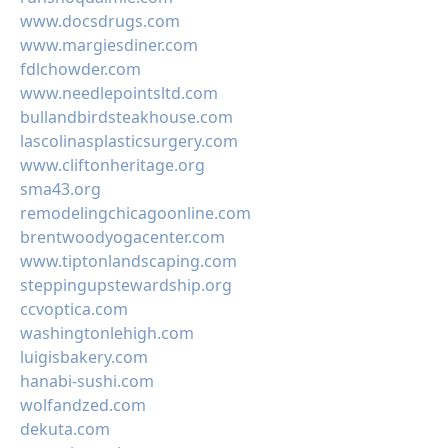
www.docsdrugs.com
www.margiesdiner.com
fdlchowder.com
www.needlepointsltd.com
bullandbirdsteakhouse.com
lascolinasplasticsurgery.com
www.cliftonheritage.org
sma43.org
remodelingchicagoonline.com
brentwoodyogacenter.com
www.tiptonlandscaping.com
steppingupstewardship.org
ccvoptica.com
washingtonlehigh.com
luigisbakery.com
hanabi-sushi.com
wolfandzed.com
dekuta.com