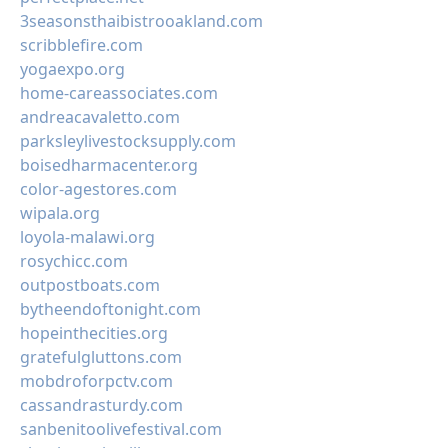
3seasonsthaibistrooakland.com
scribblefire.com
yogaexpo.org
home-careassociates.com
andreacavaletto.com
parksleylivestocksupply.com
boisedharmacenter.org
color-agestores.com
wipala.org
loyola-malawi.org
rosychicc.com
outpostboats.com
bytheendoftonight.com
hopeinthecities.org
gratefulgluttons.com
mobdroforpctv.com
cassandrasturdy.com
sanbenitoolivefestival.com