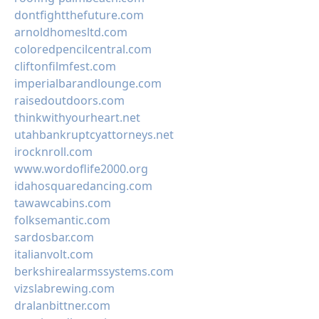
dontfightthefuture.com
arnoldhomesltd.com
coloredpencilcentral.com
cliftonfilmfest.com
imperialbarandlounge.com
raisedoutdoors.com
thinkwithyourheart.net
utahbankruptcyattorneys.net
irocknroll.com
www.wordoflife2000.org
idahosquaredancing.com
tawawcabins.com
folksemantic.com
sardosbar.com
italianvolt.com
berkshirealarmssystems.com
vizslabrewing.com
dralanbittner.com