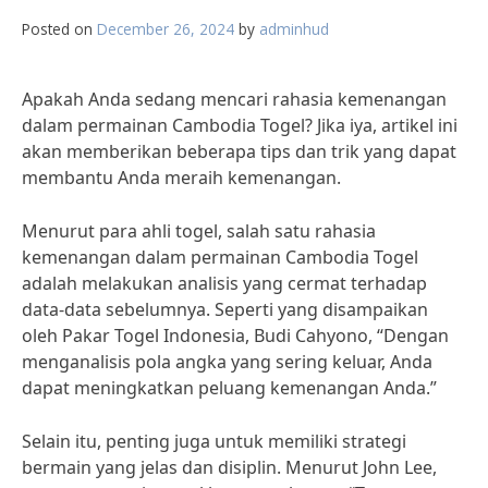
Posted on
December 26, 2024
by
adminhud
Apakah Anda sedang mencari rahasia kemenangan
dalam permainan Cambodia Togel? Jika iya, artikel ini
akan memberikan beberapa tips dan trik yang dapat
membantu Anda meraih kemenangan.
Menurut para ahli togel, salah satu rahasia
kemenangan dalam permainan Cambodia Togel
adalah melakukan analisis yang cermat terhadap
data-data sebelumnya. Seperti yang disampaikan
oleh Pakar Togel Indonesia, Budi Cahyono, “Dengan
menganalisis pola angka yang sering keluar, Anda
dapat meningkatkan peluang kemenangan Anda.”
Selain itu, penting juga untuk memiliki strategi
bermain yang jelas dan disiplin. Menurut John Lee,