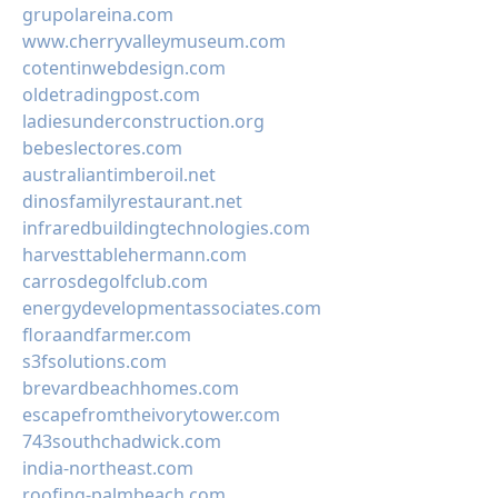
grupolareina.com
www.cherryvalleymuseum.com
cotentinwebdesign.com
oldetradingpost.com
ladiesunderconstruction.org
bebeslectores.com
australiantimberoil.net
dinosfamilyrestaurant.net
infraredbuildingtechnologies.com
harvesttablehermann.com
carrosdegolfclub.com
energydevelopmentassociates.com
floraandfarmer.com
s3fsolutions.com
brevardbeachhomes.com
escapefromtheivorytower.com
743southchadwick.com
india-northeast.com
roofing-palmbeach.com