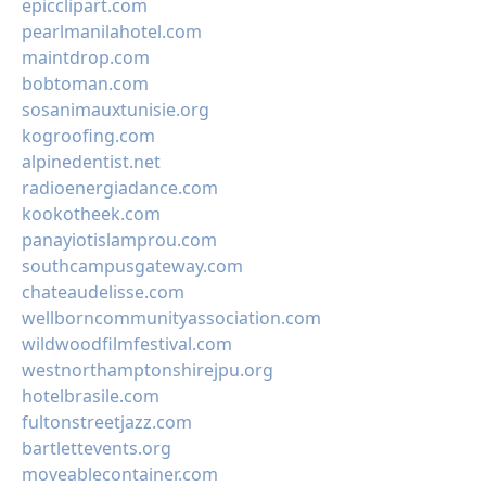
epicclipart.com
pearlmanilahotel.com
maintdrop.com
bobtoman.com
sosanimauxtunisie.org
kogroofing.com
alpinedentist.net
radioenergiadance.com
kookotheek.com
panayiotislamprou.com
southcampusgateway.com
chateaudelisse.com
wellborncommunityassociation.com
wildwoodfilmfestival.com
westnorthamptonshirejpu.org
hotelbrasile.com
fultonstreetjazz.com
bartlettevents.org
moveablecontainer.com