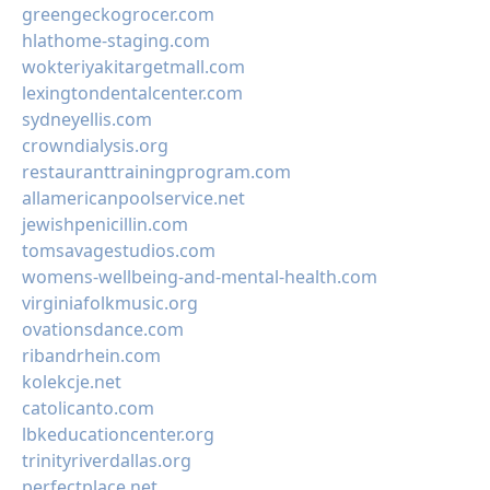
greengeckogrocer.com
hlathome-staging.com
wokteriyakitargetmall.com
lexingtondentalcenter.com
sydneyellis.com
crowndialysis.org
restauranttrainingprogram.com
allamericanpoolservice.net
jewishpenicillin.com
tomsavagestudios.com
womens-wellbeing-and-mental-health.com
virginiafolkmusic.org
ovationsdance.com
ribandrhein.com
kolekcje.net
catolicanto.com
lbkeducationcenter.org
trinityriverdallas.org
perfectplace.net