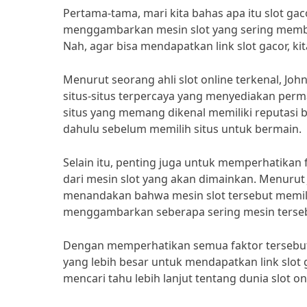
Pertama-tama, mari kita bahas apa itu slot ga
menggambarkan mesin slot yang sering memb
Nah, agar bisa mendapatkan link slot gacor, k
Menurut seorang ahli slot online terkenal, Joh
situs-situs terpercaya yang menyediakan perm
situs yang memang dikenal memiliki reputasi ba
dahulu sebelum memilih situs untuk bermain.
Selain itu, penting juga untuk memperhatikan fa
dari mesin slot yang akan dimainkan. Menurut J
menandakan bahwa mesin slot tersebut memilik
menggambarkan seberapa sering mesin ters
Dengan memperhatikan semua faktor tersebut 
yang lebih besar untuk mendapatkan link slot 
mencari tahu lebih lanjut tentang dunia slot on