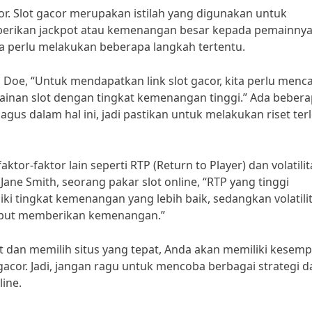
cor. Slot gacor merupakan istilah yang digunakan untuk
erikan jackpot atau kemenangan besar kepada pemainnya
ita perlu melakukan beberapa langkah tertentu.
n Doe, “Untuk mendapatkan link slot gacor, kita perlu menca
ainan slot dengan tingkat kemenangan tinggi.” Ada beber
gus dalam hal ini, jadi pastikan untuk melakukan riset ter
ktor-faktor lain seperti RTP (Return to Player) dan volatilit
ane Smith, seorang pakar slot online, “RTP yang tinggi
i tingkat kemenangan yang lebih baik, sedangkan volatili
ebut memberikan kemenangan.”
dan memilih situs yang tepat, Anda akan memiliki kesem
gacor. Jadi, jangan ragu untuk mencoba berbagai strategi d
line.