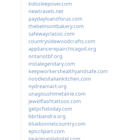
kidssleepover.com
newtravels.net
paydayloansforus.com
thebelmontbakery.com
safewayclassic.com
countrysidewoodcrafts.com
appliancerepairchicagoil.org
ontariotbf.org
instalegendary.com
keepworkershealthyandsafe.com
noodlesitaliankitchen.com
nydreamact.org
unagisushimetairie.com
jewelflashtattoos.com
getpcfixtoday.com
bbrtbandra.org
bluebonnetcountry.com
epicclipart.com
pearlmanilahotel.com