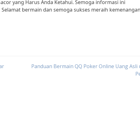
 Gacor yang Harus Anda Ketahui. Semoga informasi ini
ne. Selamat bermain dan semoga sukses meraih kemenanga
ar
Panduan Bermain QQ Poker Online Uang Asli 
P