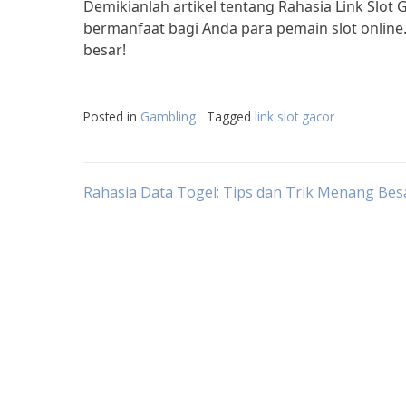
Demikianlah artikel tentang Rahasia Link Slot
bermanfaat bagi Anda para pemain slot onli
besar!
Posted in
Gambling
Tagged
link slot gacor
Post
Rahasia Data Togel: Tips dan Trik Menang Bes
navigation