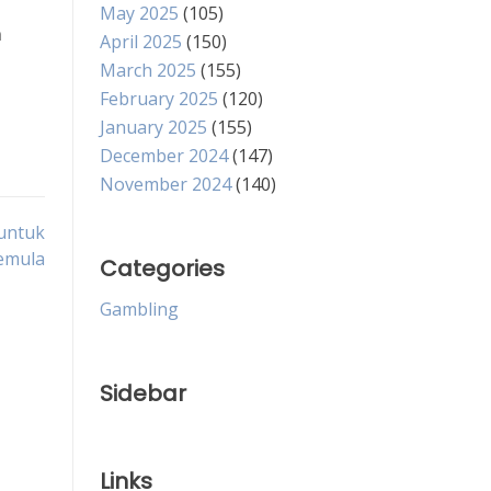
May 2025
(105)
n
April 2025
(150)
March 2025
(155)
February 2025
(120)
January 2025
(155)
December 2024
(147)
November 2024
(140)
untuk
emula
Categories
Gambling
Sidebar
Links