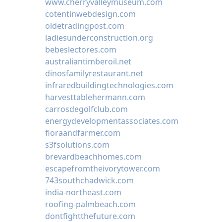
www.cherryvalleymuseum.com
cotentinwebdesign.com
oldetradingpost.com
ladiesunderconstruction.org
bebeslectores.com
australiantimberoil.net
dinosfamilyrestaurant.net
infraredbuildingtechnologies.com
harvesttablehermann.com
carrosdegolfclub.com
energydevelopmentassociates.com
floraandfarmer.com
s3fsolutions.com
brevardbeachhomes.com
escapefromtheivorytower.com
743southchadwick.com
india-northeast.com
roofing-palmbeach.com
dontfightthefuture.com