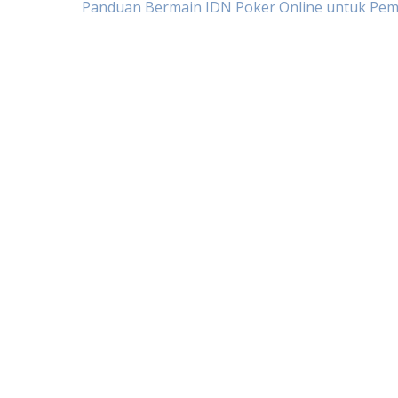
Post
Panduan Bermain IDN Poker Online untuk Pem
navigation