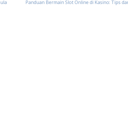
ula
Panduan Bermain Slot Online di Kasino: Tips da