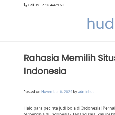
Skip
Call Us: +2782 444 YEAH
to
content
hud
Rahasia Memilih Situ
Indonesia
Posted on
November 6, 2024
by
adminhud
Halo para pecinta judi bola di Indonesia! Per
terpercaya di Indonesia? Tenang saja, kali ini 