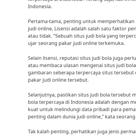
Indonesia.
Pertama-tama, penting untuk memperhatikan lis
judi online, Lisensi adalah salah satu faktor 
atau tidak. “Sebuah situs judi bola yang terpe
ujar seorang pakar judi online terkemuka.
Selain lisensi, reputasi situs judi bola juga pe
atau membaca ulasan mengenai situs judi bola 
gambaran seberapa terpercaya situs tersebu
pakar judi online tersebut.
Selanjutnya, pastikan situs judi bola tersebut
bola terpercaya di Indonesia adalah dengan m
kuat untuk melindungi data pribadi para pema
penting dalam dunia judi online,” kata seoran
Tak kalah penting, perhatikan juga jenis perma