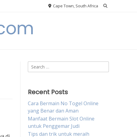
Cape Town, South Africa
.com
Search
for:
Recent Posts
Cara Bermain No Togel Online
yang Benar dan Aman
Manfaat Bermain Slot Online
untuk Penggemar Judi
Tips dan trik untuk meraih
ya di