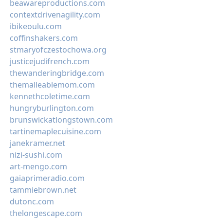
beawareproductions.com
contextdrivenagility.com
ibikeoulu.com
coffinshakers.com
stmaryofczestochowa.org
justicejudifrench.com
thewanderingbridge.com
themalleablemom.com
kennethcoletime.com
hungryburlington.com
brunswickatlongstown.com
tartinemaplecuisine.com
janekramer.net
nizi-sushi.com
art-mengo.com
gaiaprimeradio.com
tammiebrown.net
dutonc.com
thelongescape.com