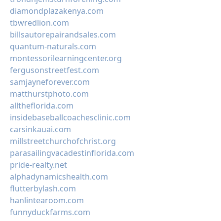
diamondplazakenya.com
tbwredlion.com
billsautorepairandsales.com
quantum-naturals.com
montessorilearningcenter.org
fergusonstreetfest.com
samjayneforever.com
matthurstphoto.com
alltheflorida.com
insidebaseballcoachesclinic.com
carsinkauai.com
millstreetchurchofchrist.org
parasailingvacadestinflorida.com
pride-realty.net
alphadynamicshealth.com
flutterbylash.com
hanlintearoom.com
funnyduckfarms.com