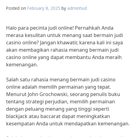
Posted on
February 8, 2025
by
adminhud
Halo para pecinta judi online! Pernahkah Anda
merasa kesulitan untuk menang saat bermain judi
casino online? Jangan khawatir, karena kali ini saya
akan membagikan rahasia menang bermain judi
casino online yang dapat membantu Anda meraih
kemenangan.
Salah satu rahasia menang bermain judi casino
online adalah memilih permainan yang tepat.
Menurut John Grochowski, seorang penulis buku
tentang strategi perjudian, memilih permainan
dengan peluang menang yang tinggi seperti
blackjack atau baccarat dapat meningkatkan
kesempatan Anda untuk mendapatkan kemenangan.