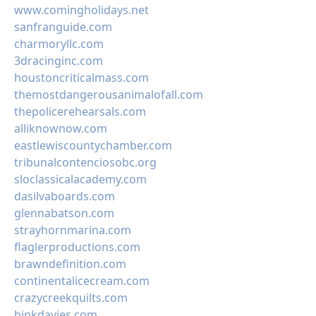
www.comingholidays.net
sanfranguide.com
charmoryllc.com
3dracinginc.com
houstoncriticalmass.com
themostdangerousanimalofall.com
thepolicerehearsals.com
alliknownow.com
eastlewiscountychamber.com
tribunalcontenciosobc.org
sloclassicalacademy.com
dasilvaboards.com
glennabatson.com
strayhornmarina.com
flaglerproductions.com
brawndefinition.com
continentalicecream.com
crazycreekquilts.com
binkdavies.com