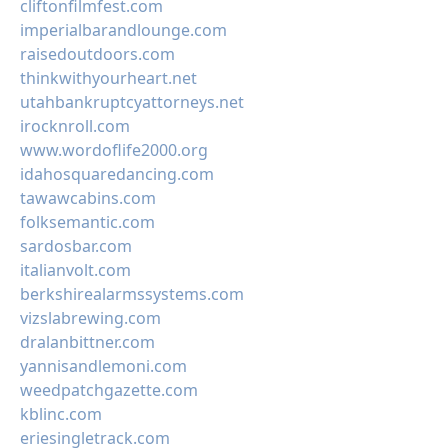
cliftonfilmfest.com
imperialbarandlounge.com
raisedoutdoors.com
thinkwithyourheart.net
utahbankruptcyattorneys.net
irocknroll.com
www.wordoflife2000.org
idahosquaredancing.com
tawawcabins.com
folksemantic.com
sardosbar.com
italianvolt.com
berkshirealarmssystems.com
vizslabrewing.com
dralanbittner.com
yannisandlemoni.com
weedpatchgazette.com
kblinc.com
eriesingletrack.com