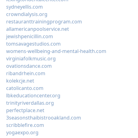
sydneyellis.com
crowndialysis.org
restauranttrainingprogram.com
allamericanpoolservice.net
jewishpenicillin.com
tomsavagestudios.com
womens-wellbeing-and-mental-health.com
virginiafolkmusic.org
ovationsdance.com
ribandrhein.com
kolekcje.net
catolicanto.com
lbkeducationcenter.org
trinityriverdallas.org
perfectplace.net
3seasonsthaibistrooakland.com
scribblefire.com
yogaexpo.org