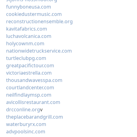
funnyboneusa.com
cookiedustermusic.com
reconstructionensemble.org
kavitafabrics.com
luchavolcanica.com
holycownm.com
nationwidetruckservice.com
turtleclubpg.com
greatpacifictour.com
victoriaestrella.com
thousandwavesspa.com
courtlandcenter.com
neilfindlaymsp.com
avicollisrestaurant.com
drcconline.org
v
theplacebarandgrill.com
waterburyrx.com
advpoolsinc.com