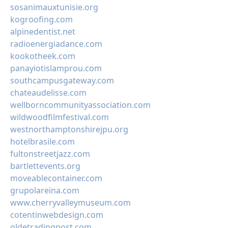
sosanimauxtunisie.org
kogroofing.com
alpinedentist.net
radioenergiadance.com
kookotheek.com
panayiotislamprou.com
southcampusgateway.com
chateaudelisse.com
wellborncommunityassociation.com
wildwoodfilmfestival.com
westnorthamptonshirejpu.org
hotelbrasile.com
fultonstreetjazz.com
bartlettevents.org
moveablecontainer.com
grupolareina.com
www.cherryvalleymuseum.com
cotentinwebdesign.com
oldetradingpost.com