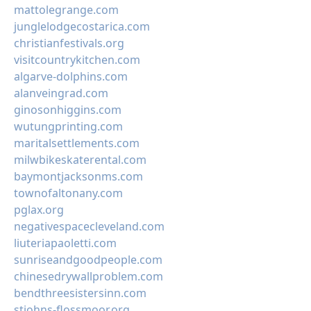
mattolegrange.com
junglelodgecostarica.com
christianfestivals.org
visitcountrykitchen.com
algarve-dolphins.com
alanveingrad.com
ginosonhiggins.com
wutungprinting.com
maritalsettlements.com
milwbikeskaterental.com
baymontjacksonms.com
townofaltonany.com
pglax.org
negativespacecleveland.com
liuteriapaoletti.com
sunriseandgoodpeople.com
chinesedrywallproblem.com
bendthreesistersinn.com
stjohns-flossmoor.org