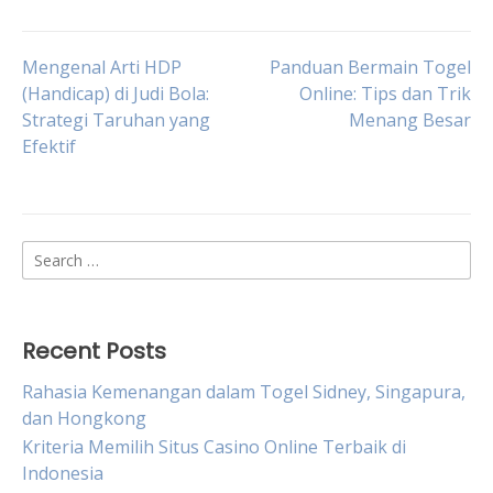
Post
Mengenal Arti HDP
Panduan Bermain Togel
(Handicap) di Judi Bola:
Online: Tips dan Trik
Strategi Taruhan yang
Menang Besar
navigation
Efektif
Search
for:
Recent Posts
Rahasia Kemenangan dalam Togel Sidney, Singapura,
dan Hongkong
Kriteria Memilih Situs Casino Online Terbaik di
Indonesia