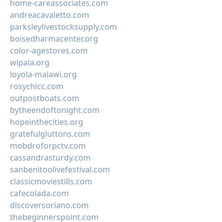
home-careassociates.com
andreacavaletto.com
parksleylivestocksupply.com
boisedharmacenter.org
color-agestores.com
wipala.org
loyola-malawi.org
rosychicc.com
outpostboats.com
bytheendoftonight.com
hopeinthecities.org
gratefulgluttons.com
mobdroforpctv.com
cassandrasturdy.com
sanbenitoolivefestival.com
classicmoviestills.com
cafecolada.com
discoversoriano.com
thebeginnerspoint.com