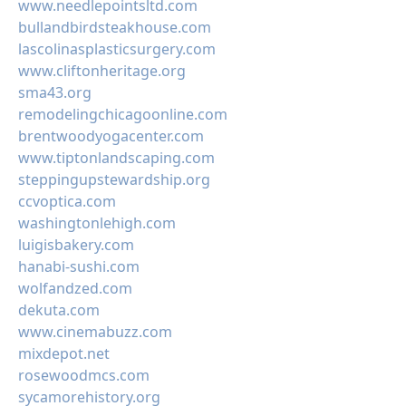
www.needlepointsltd.com
bullandbirdsteakhouse.com
lascolinasplasticsurgery.com
www.cliftonheritage.org
sma43.org
remodelingchicagoonline.com
brentwoodyogacenter.com
www.tiptonlandscaping.com
steppingupstewardship.org
ccvoptica.com
washingtonlehigh.com
luigisbakery.com
hanabi-sushi.com
wolfandzed.com
dekuta.com
www.cinemabuzz.com
mixdepot.net
rosewoodmcs.com
sycamorehistory.org