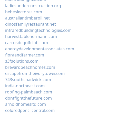
ladiesunderconstruction.org
bebeslectores.com
australiantimberoil.net
dinosfamilyrestaurant.net
infraredbuildingtechnologies.com
harvesttablehermann.com
carrosdegolfclub.com
energydevelopmentassociates.com
floraandfarmer.com
s3fsolutions.com
brevardbeachhomes.com
escapefromtheivorytower.com
743southchadwick.com
india-northeast.com
roofing-palmbeach.com
dontfightthefuture.com
arnoldhomesltd.com
coloredpencilcentral.com