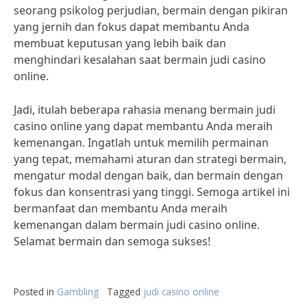
seorang psikolog perjudian, bermain dengan pikiran
yang jernih dan fokus dapat membantu Anda
membuat keputusan yang lebih baik dan
menghindari kesalahan saat bermain judi casino
online.
Jadi, itulah beberapa rahasia menang bermain judi
casino online yang dapat membantu Anda meraih
kemenangan. Ingatlah untuk memilih permainan
yang tepat, memahami aturan dan strategi bermain,
mengatur modal dengan baik, dan bermain dengan
fokus dan konsentrasi yang tinggi. Semoga artikel ini
bermanfaat dan membantu Anda meraih
kemenangan dalam bermain judi casino online.
Selamat bermain dan semoga sukses!
Posted in
Gambling
Tagged
judi casino online