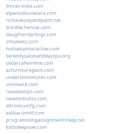
limras-india.com
elperiodicodelara.com
richiesbodyandpaint.net
licindiachennai.com
daughterdarlings.com
infodeets.com
hotsalsainteractive.com
serenitysalonanddayspa.org
cedarcafeonline.com
acfurnituregiant.com
undertenminutes.com
omnivere.com
rasadantips.com
newtimbuktu.com
altronicsmfg.com
eatbaconhill.com
programmingassignmentshelp.net
kidssleepover.com