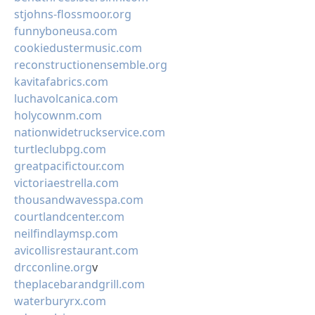
stjohns-flossmoor.org
funnyboneusa.com
cookiedustermusic.com
reconstructionensemble.org
kavitafabrics.com
luchavolcanica.com
holycownm.com
nationwidetruckservice.com
turtleclubpg.com
greatpacifictour.com
victoriaestrella.com
thousandwavesspa.com
courtlandcenter.com
neilfindlaymsp.com
avicollisrestaurant.com
drcconline.org
v
theplacebarandgrill.com
waterburyrx.com