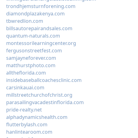
trondhjemsturnforening.com
diamondplazakenya.com
tbwredlion.com
billsautorepairandsales.com
quantum-naturals.com
montessorilearningcenter.org
fergusonstreetfest.com
samjayneforever.com
matthurstphoto.com
alltheflorida.com
insidebaseballcoachesclinic.com
carsinkauai.com
millstreetchurchofchrist.org
parasailingvacadestinflorida.com
pride-realty.net
alphadynamicshealth.com
flutterbylash.com
hanlintearoom.com