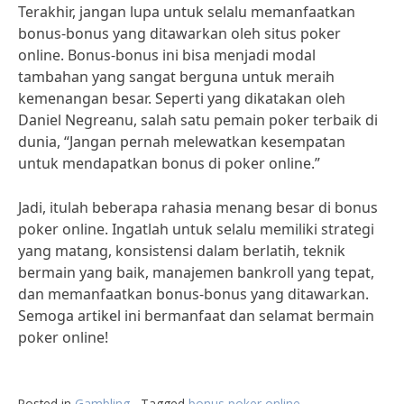
Terakhir, jangan lupa untuk selalu memanfaatkan
bonus-bonus yang ditawarkan oleh situs poker
online. Bonus-bonus ini bisa menjadi modal
tambahan yang sangat berguna untuk meraih
kemenangan besar. Seperti yang dikatakan oleh
Daniel Negreanu, salah satu pemain poker terbaik di
dunia, “Jangan pernah melewatkan kesempatan
untuk mendapatkan bonus di poker online.”
Jadi, itulah beberapa rahasia menang besar di bonus
poker online. Ingatlah untuk selalu memiliki strategi
yang matang, konsistensi dalam berlatih, teknik
bermain yang baik, manajemen bankroll yang tepat,
dan memanfaatkan bonus-bonus yang ditawarkan.
Semoga artikel ini bermanfaat dan selamat bermain
poker online!
Posted in
Gambling
Tagged
bonus poker online