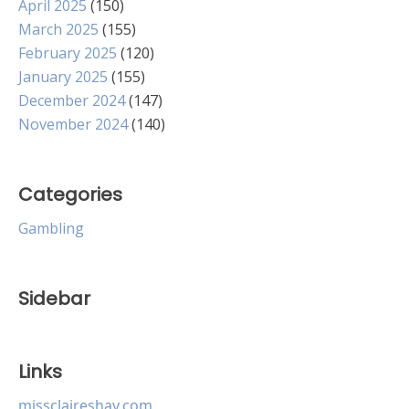
April 2025
(150)
March 2025
(155)
February 2025
(120)
January 2025
(155)
December 2024
(147)
November 2024
(140)
Categories
Gambling
Sidebar
Links
missclaireshay.com