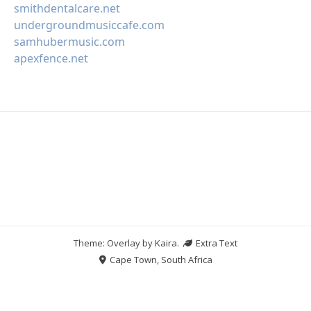
smithdentalcare.net
undergroundmusiccafe.com
samhubermusic.com
apexfence.net
Theme: Overlay by
Kaira
.
Extra Text
Cape Town, South Africa