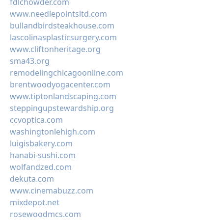
fdlchowder.com
www.needlepointsltd.com
bullandbirdsteakhouse.com
lascolinasplasticsurgery.com
www.cliftonheritage.org
sma43.org
remodelingchicagoonline.com
brentwoodyogacenter.com
www.tiptonlandscaping.com
steppingupstewardship.org
ccvoptica.com
washingtonlehigh.com
luigisbakery.com
hanabi-sushi.com
wolfandzed.com
dekuta.com
www.cinemabuzz.com
mixdepot.net
rosewoodmcs.com