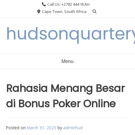
Skip
Call Us: +2782 444 YEAH
to
Cape Town, South Africa
content
hudsonquarter
Menu
Rahasia Menang Besar
di Bonus Poker Online
Posted on
March 31, 2025
by
adminhud