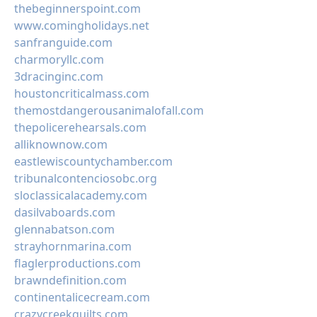
thebeginnerspoint.com
www.comingholidays.net
sanfranguide.com
charmoryllc.com
3dracinginc.com
houstoncriticalmass.com
themostdangerousanimalofall.com
thepolicerehearsals.com
alliknownow.com
eastlewiscountychamber.com
tribunalcontenciosobc.org
sloclassicalacademy.com
dasilvaboards.com
glennabatson.com
strayhornmarina.com
flaglerproductions.com
brawndefinition.com
continentalicecream.com
crazycreekquilts.com