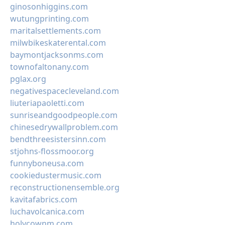
ginosonhiggins.com
wutungprinting.com
maritalsettlements.com
milwbikeskaterental.com
baymontjacksonms.com
townofaltonany.com
pglax.org
negativespacecleveland.com
liuteriapaoletti.com
sunriseandgoodpeople.com
chinesedrywallproblem.com
bendthreesistersinn.com
stjohns-flossmoor.org
funnyboneusa.com
cookiedustermusic.com
reconstructionensemble.org
kavitafabrics.com
luchavolcanica.com
holycownm.com