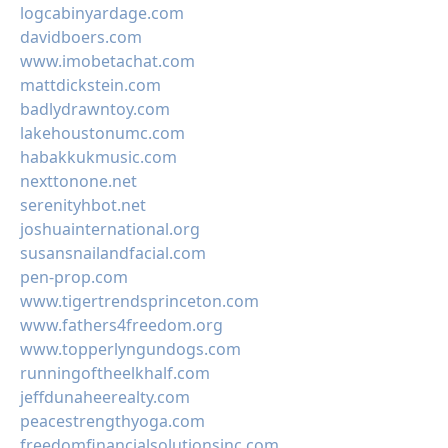
logcabinyardage.com
davidboers.com
www.imobetachat.com
mattdickstein.com
badlydrawntoy.com
lakehoustonumc.com
habakkukmusic.com
nexttonone.net
serenityhbot.net
joshuainternational.org
susansnailandfacial.com
pen-prop.com
www.tigertrendsprinceton.com
www.fathers4freedom.org
www.topperlyngundogs.com
runningoftheelkhalf.com
jeffdunaheerealty.com
peacestrengthyoga.com
freedomfinancialsolutionsinc.com