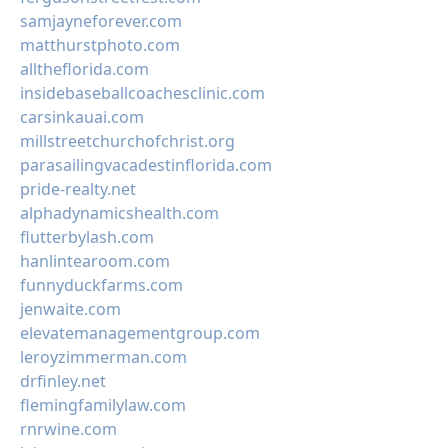
samjayneforever.com
matthurstphoto.com
alltheflorida.com
insidebaseballcoachesclinic.com
carsinkauai.com
millstreetchurchofchrist.org
parasailingvacadestinflorida.com
pride-realty.net
alphadynamicshealth.com
flutterbylash.com
hanlintearoom.com
funnyduckfarms.com
jenwaite.com
elevatemanagementgroup.com
leroyzimmerman.com
drfinley.net
flemingfamilylaw.com
rnrwine.com