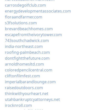
carrosdegolfclub.com
energydevelopmentassociates.com
floraandfarmer.com
s3fsolutions.com
brevardbeachhomes.com
escapefromtheivorytower.com
743southchadwick.com
india-northeast.com
roofing-palmbeach.com
dontfightthefuture.com
arnoldhomesltd.com
coloredpencilcentral.com
cliftonfilmfest.com
imperialbarandlounge.com
raisedoutdoors.com
thinkwithyourheart.net
utahbankruptcyattorneys.net
irocknroll.com