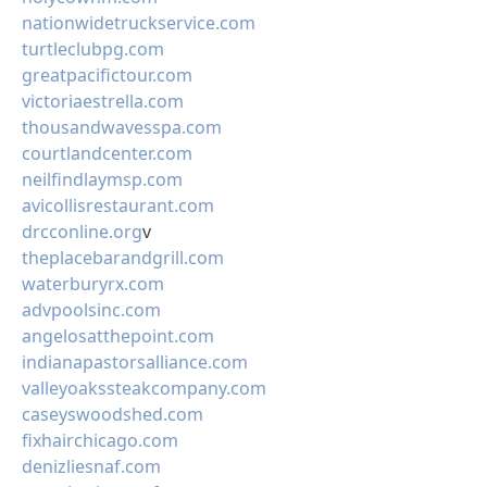
nationwidetruckservice.com
turtleclubpg.com
greatpacifictour.com
victoriaestrella.com
thousandwavesspa.com
courtlandcenter.com
neilfindlaymsp.com
avicollisrestaurant.com
drcconline.org
v
theplacebarandgrill.com
waterburyrx.com
advpoolsinc.com
angelosatthepoint.com
indianapastorsalliance.com
valleyoakssteakcompany.com
caseyswoodshed.com
fixhairchicago.com
denizliesnaf.com