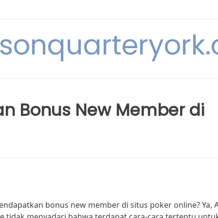
sonquarteryork
an Bonus New Member di
ndapatkan bonus new member di situs poker online? Ya, 
ne tidak menyadari bahwa terdapat cara-cara tertentu untu