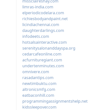
missclaireshay.com
limras-india.com
elperiodicodelara.com
richiesbodyandpaint.net
licindiachennai.com
daughterdarlings.com
infodeets.com
hotsalsainteractive.com
serenitysalonanddayspa.org
cedarcafeonline.com
acfurnituregiant.com
undertenminutes.com
omnivere.com
rasadantips.com
newtimbuktu.com
altronicsmfg.com
eatbaconhill.com
programmingassignmentshelp.net
kidssleepover.com