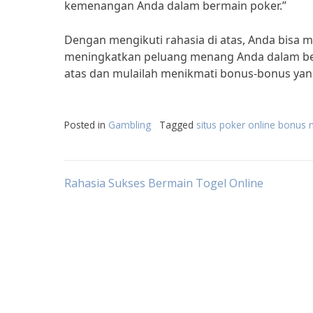
kemenangan Anda dalam bermain poker.”
Dengan mengikuti rahasia di atas, Anda bisa
meningkatkan peluang menang Anda dalam berm
atas dan mulailah menikmati bonus-bonus yang
Posted in
Gambling
Tagged
situs poker online bonu
Post
Rahasia Sukses Bermain Togel Online
navigation