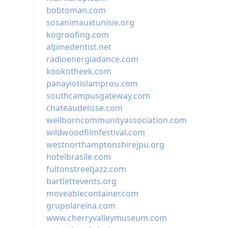
bobtoman.com
sosanimauxtunisie.org
kogroofing.com
alpinedentist.net
radioenergiadance.com
kookotheek.com
panayiotislamprou.com
southcampusgateway.com
chateaudelisse.com
wellborncommunityassociation.com
wildwoodfilmfestival.com
westnorthamptonshirejpu.org
hotelbrasile.com
fultonstreetjazz.com
bartlettevents.org
moveablecontainer.com
grupolareina.com
www.cherryvalleymuseum.com