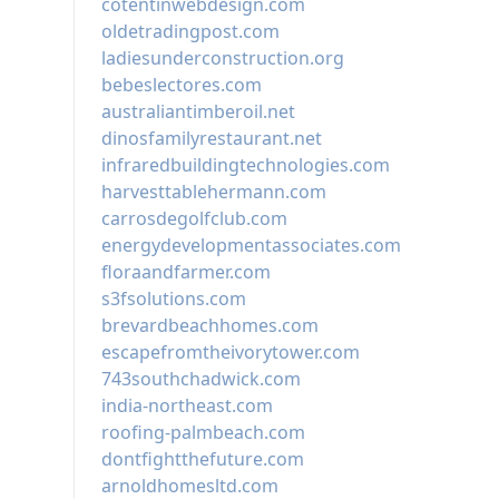
cotentinwebdesign.com
oldetradingpost.com
ladiesunderconstruction.org
bebeslectores.com
australiantimberoil.net
dinosfamilyrestaurant.net
infraredbuildingtechnologies.com
harvesttablehermann.com
carrosdegolfclub.com
energydevelopmentassociates.com
floraandfarmer.com
s3fsolutions.com
brevardbeachhomes.com
escapefromtheivorytower.com
743southchadwick.com
india-northeast.com
roofing-palmbeach.com
dontfightthefuture.com
arnoldhomesltd.com