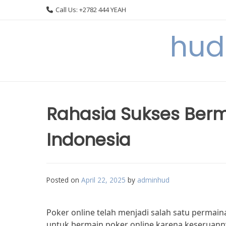
Skip
Call Us: +2782 444 YEAH
to
content
hud
Rahasia Sukses Berma
Indonesia
Posted on
April 22, 2025
by
adminhud
Poker online telah menjadi salah satu permain
untuk bermain poker online karena keseruan