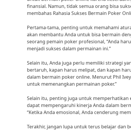
finansial. Namun, tidak semua orang bisa sukse
membahas Rahasia Sukses Bermain Poker Onlin
Pertama-tama, penting untuk memahami atura
akan membantu Anda untuk bisa bermain dengan
seorang pemain poker profesional, “Anda har
menjadi sukses dalam permainan ini.”
Selain itu, Anda juga perlu memiliki strategi
bertaruh, kapan harus melipat, dan kapan har
dalam bermain poker online. Menurut Phil Ivey
untuk memenangkan permainan poker.”
Selain itu, penting juga untuk memperhatikan 
dapat mempengaruhi kinerja Anda dalam berma
“Ketika Anda emosional, Anda cenderung mem
Terakhir, jangan lupa untuk terus belajar dan 