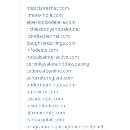
missclaireshay.com
limras-india.com
elperiodicodelara.com
richiesbodyandpaint.net
licindiachennai.com
daughterdarlings.com
infodeets.com
hotsalsainteractive.com
serenitysalonanddayspa.org
cedarcafeonline.com
acfurnituregiant.com
undertenminutes.com
omnivere.com
rasadantips.com
newtimbuktu.com
altronicsmfg.com
eatbaconhill.com
programmingassignmentshelp.net