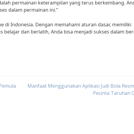
adalah permainan keterampilan yang terus berkembang. An
kses dalam permainan ini.”
ine di Indonesia. Dengan memahami aturan dasar, memiliki
us belajar dan berlatih, Anda bisa menjadi sukses dalam be
 Pemula
Manfaat Menggunakan Aplikasi Judi Bola Resm
Pecinta Taruhan 