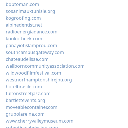
bobtoman.com
sosanimauxtunisie.org
kogroofing.com
alpinedentist.net
radioenergiadance.com
kookotheek.com
panayiotislamprou.com
southcampusgateway.com
chateaudelisse.com
wellborncommunityassociation.com
wildwoodfilmfestival.com
westnorthamptonshirejpu.org
hotelbrasile.com
fultonstreetjazz.com
bartlettevents.org
moveablecontainer.com
grupolareina.com
www.cherryvalleymuseum.com
cotentinwebdesign.com