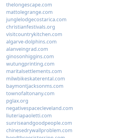
thelongescape.com
mattolegrange.com
junglelodgecostarica.com
christianfestivals.org
visitcountrykitchen.com
algarve-dolphins.com
alanveingrad.com
ginosonhiggins.com
wutungprinting.com
maritalsettlements.com
milwbikeskaterental.com
baymontjacksonms.com
townofaltonany.com
pglax.org
negativespacecleveland.com
liuteriapaoletti.com
sunriseandgoodpeople.com
chinesedrywallproblem.com
bendthreesistersinn.com