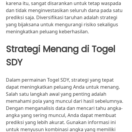
karena itu, sangat disarankan untuk tetap waspada
dan tidak menginvestasikan seluruh dana pada satu
prediksi saja. Diversifikasi taruhan adalah strategi
yang bijaksana untuk mengurangi risiko sekaligus
meningkatkan peluang keberhasilan.
Strategi Menang di Togel
SDY
Dalam permainan Togel SDY, strategi yang tepat
dapat meningkatkan peluang Anda untuk menang.
Salah satu langkah awal yang penting adalah
memahami pola yang muncul dari hasil sebelumnya.
Dengan menganalisis data dan mencari tahu angka-
angka yang sering muncul, Anda dapat membuat
prediksi yang lebih akurat. Gunakan informasi ini
untuk menyusun kombinasi angka yang memiliki