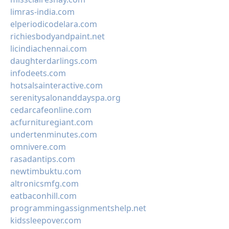
limras-india.com
elperiodicodelara.com
richiesbodyandpaint.net
licindiachennai.com
daughterdarlings.com
infodeets.com
hotsalsainteractive.com
serenitysalonanddayspa.org
cedarcafeonline.com
acfurnituregiant.com
undertenminutes.com
omnivere.com
rasadantips.com
newtimbuktu.com
altronicsmfg.com
eatbaconhill.com
programmingassignmentshelp.net
kidssleepover.com