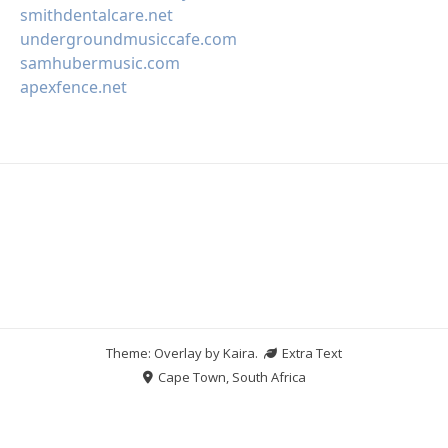
smithdentalcare.net
undergroundmusiccafe.com
samhubermusic.com
apexfence.net
Theme: Overlay by
Kaira
.
Extra Text
Cape Town, South Africa