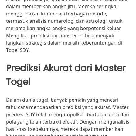
dalam memberikan angka jitu. Mereka seringkali
menggunakan kombinasi berbagai metode,
termasuk analisis numerologi dan astrologi, untuk
meramalkan angka-angka yang berpotensi keluar.
Mengikuti prediksi dari master ini bisa menjadi
langkah strategis dalam meraih keberuntungan di
Togel SDY.
Prediksi Akurat dari Master
Togel
Dalam dunia togel, banyak pemain yang mencari
tahu cara mendapatkan prediksi yang akurat. Master
prediksi SDY telah mengumpulkan berbagai data dan
pola yang telah terbukti efektif. Dengan menganalisis
hasil-hasil sebelumnya, mereka dapat memberikan