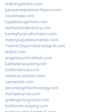
eriesingletrack.com
pamperedpetsnorthport.com
rosiemade.com
tupelodoughnuts.com
olathekidsdentistry.com
hanleyfuneralhomeinc.com
mejorpaquetesorlando.com
1stand10sportsbarandgrill.com
w4btx.com
angelstouchnaillash.com
kabbalahacademy.net
smilondental.com
newstarcollision.com
sasrentals.com
secondsighttechnology.com
michaelsarver.com
greengeckogrocer.com
hlathome-staging.com
wokteriyakitargetmall.com