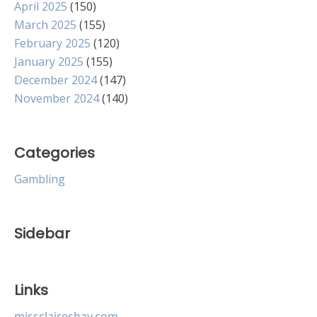
April 2025
(150)
March 2025
(155)
February 2025
(120)
January 2025
(155)
December 2024
(147)
November 2024
(140)
Categories
Gambling
Sidebar
Links
missclaireshay.com