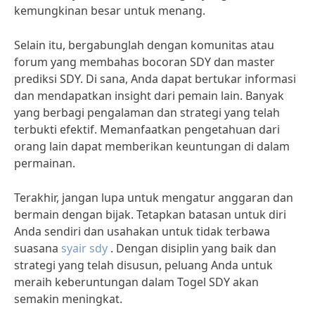
kemungkinan besar untuk menang.
Selain itu, bergabunglah dengan komunitas atau
forum yang membahas bocoran SDY dan master
prediksi SDY. Di sana, Anda dapat bertukar informasi
dan mendapatkan insight dari pemain lain. Banyak
yang berbagi pengalaman dan strategi yang telah
terbukti efektif. Memanfaatkan pengetahuan dari
orang lain dapat memberikan keuntungan di dalam
permainan.
Terakhir, jangan lupa untuk mengatur anggaran dan
bermain dengan bijak. Tetapkan batasan untuk diri
Anda sendiri dan usahakan untuk tidak terbawa
suasana
syair sdy
. Dengan disiplin yang baik dan
strategi yang telah disusun, peluang Anda untuk
meraih keberuntungan dalam Togel SDY akan
semakin meningkat.