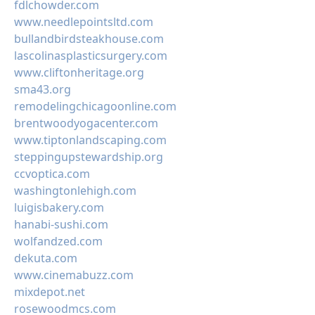
fdlchowder.com
www.needlepointsltd.com
bullandbirdsteakhouse.com
lascolinasplasticsurgery.com
www.cliftonheritage.org
sma43.org
remodelingchicagoonline.com
brentwoodyogacenter.com
www.tiptonlandscaping.com
steppingupstewardship.org
ccvoptica.com
washingtonlehigh.com
luigisbakery.com
hanabi-sushi.com
wolfandzed.com
dekuta.com
www.cinemabuzz.com
mixdepot.net
rosewoodmcs.com