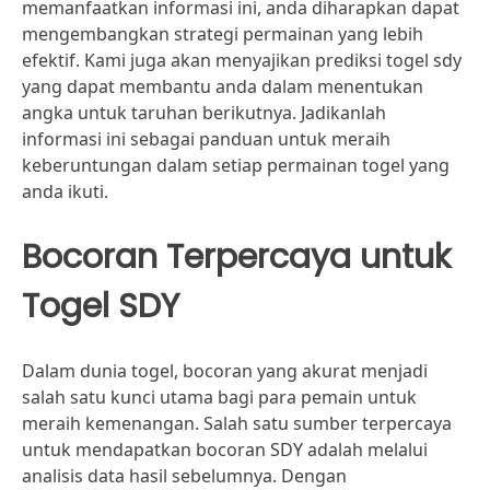
memanfaatkan informasi ini, anda diharapkan dapat
mengembangkan strategi permainan yang lebih
efektif. Kami juga akan menyajikan prediksi togel sdy
yang dapat membantu anda dalam menentukan
angka untuk taruhan berikutnya. Jadikanlah
informasi ini sebagai panduan untuk meraih
keberuntungan dalam setiap permainan togel yang
anda ikuti.
Bocoran Terpercaya untuk
Togel SDY
Dalam dunia togel, bocoran yang akurat menjadi
salah satu kunci utama bagi para pemain untuk
meraih kemenangan. Salah satu sumber terpercaya
untuk mendapatkan bocoran SDY adalah melalui
analisis data hasil sebelumnya. Dengan