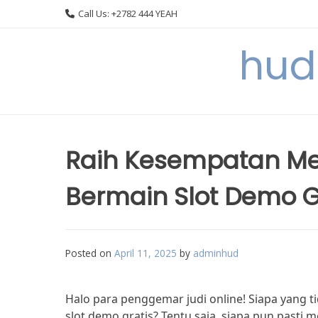
Skip
Call Us: +2782 444 YEAH
to
content
hud
Raih Kesempatan M
Bermain Slot Demo G
Posted on
April 11, 2025
by
adminhud
Halo para penggemar judi online! Siapa yang
slot demo gratis? Tentu saja, siapa pun pasti