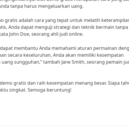
Anda tanpa harus mengeluarkan uang.
o gratis adalah cara yang tepat untuk melatih keterampila
is, Anda dapat menguji strategi dan teknik bermain tanpa
ta John Doe, seorang ahli judi online.
juga dapat membantu Anda memahami aturan permainan den
an secara keseluruhan, Anda akan memiliki kesempatan
 uang sungguhan,” tambah Jane Smith, seorang pemain ju
 demo gratis dan raih kesempatan menang besar. Siapa tah
ktu singkat. Semoga beruntung!