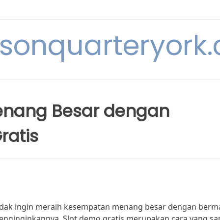
sonquarteryork
enang Besar dengan
ratis
 tidak ingin meraih kesempatan menang besar dengan berm
 menginginkannya. Slot demo gratis merupakan cara yang sa