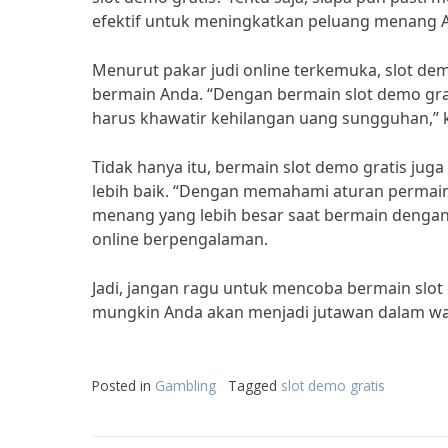
efektif untuk meningkatkan peluang menang 
Menurut pakar judi online terkemuka, slot dem
bermain Anda. “Dengan bermain slot demo grat
harus khawatir kehilangan uang sungguhan,” ka
Tidak hanya itu, bermain slot demo gratis 
lebih baik. “Dengan memahami aturan permain
menang yang lebih besar saat bermain dengan
online berpengalaman.
Jadi, jangan ragu untuk mencoba bermain slot
mungkin Anda akan menjadi jutawan dalam wa
Posted in
Gambling
Tagged
slot demo gratis