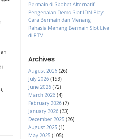
Bermain di Sbobet Alternatif
Pengenalan Demo Slot IDN Play:
Cara Bermain dan Menang
n
Rahasia Menang Bermain Slot Live
di RTV
gan
Archives
di
August 2026
(26)
July 2026
(153)
June 2026
(72)
u,
March 2026
(4)
February 2026
(7)
January 2026
(23)
December 2025
(26)
August 2025
(1)
May 2025
(105)