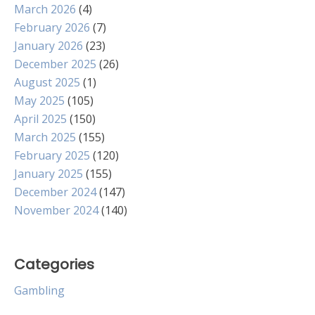
March 2026
(4)
February 2026
(7)
January 2026
(23)
December 2025
(26)
August 2025
(1)
May 2025
(105)
April 2025
(150)
March 2025
(155)
February 2025
(120)
January 2025
(155)
December 2024
(147)
November 2024
(140)
Categories
Gambling