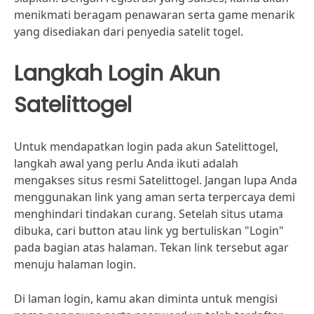
menikmati beragam penawaran serta game menarik
yang disediakan dari penyedia satelit togel.
Langkah Login Akun
Satelittogel
Untuk mendapatkan login pada akun Satelittogel,
langkah awal yang perlu Anda ikuti adalah
mengakses situs resmi Satelittogel. Jangan lupa Anda
menggunakan link yang aman serta terpercaya demi
menghindari tindakan curang. Setelah situs utama
dibuka, cari button atau link yg bertuliskan "Login"
pada bagian atas halaman. Tekan link tersebut agar
menuju halaman login.
Di laman login, kamu akan diminta untuk mengisi