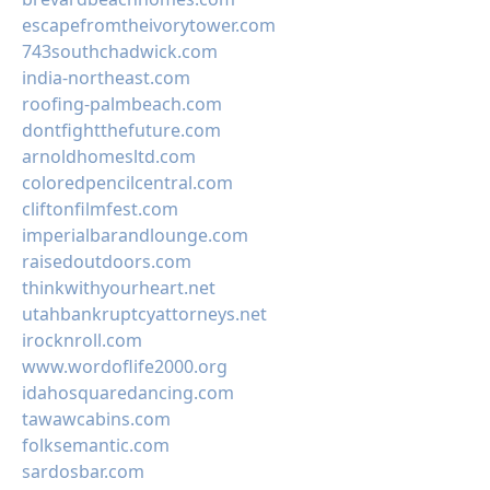
escapefromtheivorytower.com
743southchadwick.com
india-northeast.com
roofing-palmbeach.com
dontfightthefuture.com
arnoldhomesltd.com
coloredpencilcentral.com
cliftonfilmfest.com
imperialbarandlounge.com
raisedoutdoors.com
thinkwithyourheart.net
utahbankruptcyattorneys.net
irocknroll.com
www.wordoflife2000.org
idahosquaredancing.com
tawawcabins.com
folksemantic.com
sardosbar.com