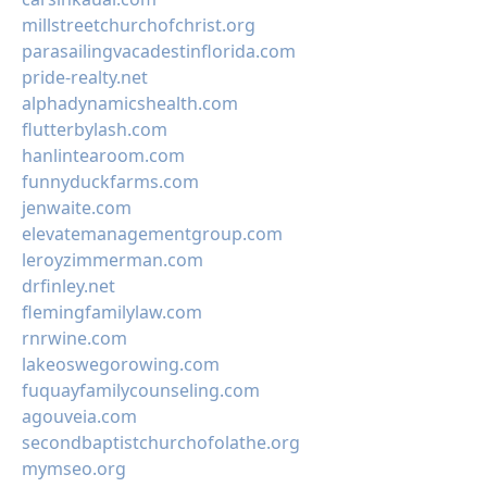
millstreetchurchofchrist.org
parasailingvacadestinflorida.com
pride-realty.net
alphadynamicshealth.com
flutterbylash.com
hanlintearoom.com
funnyduckfarms.com
jenwaite.com
elevatemanagementgroup.com
leroyzimmerman.com
drfinley.net
flemingfamilylaw.com
rnrwine.com
lakeoswegorowing.com
fuquayfamilycounseling.com
agouveia.com
secondbaptistchurchofolathe.org
mymseo.org