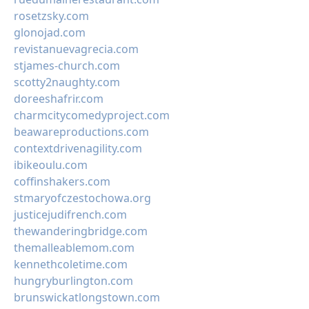
rosetzsky.com
glonojad.com
revistanuevagrecia.com
stjames-church.com
scotty2naughty.com
doreeshafrir.com
charmcitycomedyproject.com
beawareproductions.com
contextdrivenagility.com
ibikeoulu.com
coffinshakers.com
stmaryofczestochowa.org
justicejudifrench.com
thewanderingbridge.com
themalleablemom.com
kennethcoletime.com
hungryburlington.com
brunswickatlongstown.com