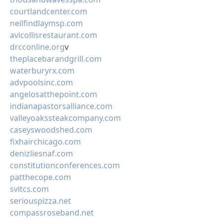
courtlandcenter.com
neilfindlaymsp.com
avicollisrestaurant.com
drcconline.org
v
theplacebarandgrill.com
waterburyrx.com
advpoolsinc.com
angelosatthepoint.com
indianapastorsalliance.com
valleyoakssteakcompany.com
caseyswoodshed.com
fixhairchicago.com
denizliesnaf.com
constitutionconferences.com
patthecope.com
svitcs.com
seriouspizza.net
compassroseband.net