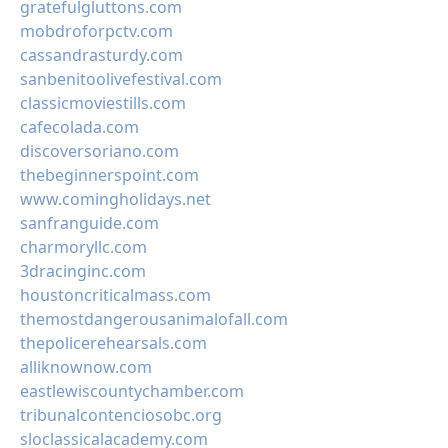
gratefulgluttons.com
mobdroforpctv.com
cassandrasturdy.com
sanbenitoolivefestival.com
classicmoviestills.com
cafecolada.com
discoversoriano.com
thebeginnerspoint.com
www.comingholidays.net
sanfranguide.com
charmoryllc.com
3dracinginc.com
houstoncriticalmass.com
themostdangerousanimalofall.com
thepolicerehearsals.com
alliknownow.com
eastlewiscountychamber.com
tribunalcontenciosobc.org
sloclassicalacademy.com