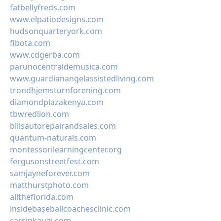
fatbellyfreds.com
www.elpatiodesigns.com
hudsonquarteryork.com
fibota.com
www.cdgerba.com
parunocentraldemusica.com
www.guardianangelassistedliving.com
trondhjemsturnforening.com
diamondplazakenya.com
tbwredlion.com
billsautorepairandsales.com
quantum-naturals.com
montessorilearningcenter.org
fergusonstreetfest.com
samjayneforever.com
matthurstphoto.com
alltheflorida.com
insidebaseballcoachesclinic.com
carsinkauai.com