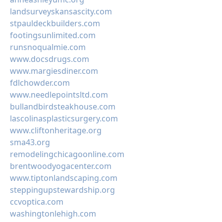
landsurveyskansascity.com
stpauldeckbuilders.com
footingsunlimited.com
runsnoqualmie.com
www.docsdrugs.com
www.margiesdiner.com
fdlchowder.com
www.needlepointsltd.com
bullandbirdsteakhouse.com
lascolinasplasticsurgery.com
www.cliftonheritage.org
sma43.org
remodelingchicagoonline.com
brentwoodyogacenter.com
www.tiptonlandscaping.com
steppingupstewardship.org
ccvoptica.com
washingtonlehigh.com