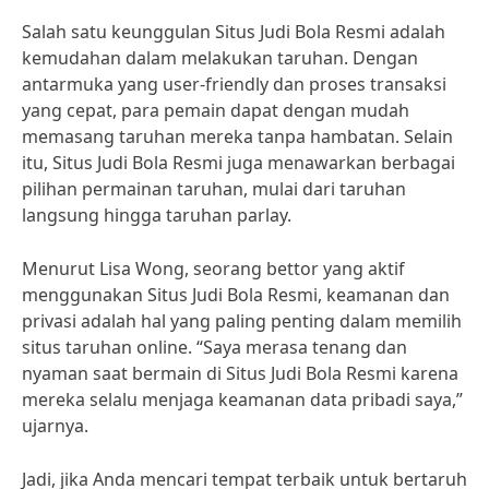
Salah satu keunggulan Situs Judi Bola Resmi adalah
kemudahan dalam melakukan taruhan. Dengan
antarmuka yang user-friendly dan proses transaksi
yang cepat, para pemain dapat dengan mudah
memasang taruhan mereka tanpa hambatan. Selain
itu, Situs Judi Bola Resmi juga menawarkan berbagai
pilihan permainan taruhan, mulai dari taruhan
langsung hingga taruhan parlay.
Menurut Lisa Wong, seorang bettor yang aktif
menggunakan Situs Judi Bola Resmi, keamanan dan
privasi adalah hal yang paling penting dalam memilih
situs taruhan online. “Saya merasa tenang dan
nyaman saat bermain di Situs Judi Bola Resmi karena
mereka selalu menjaga keamanan data pribadi saya,”
ujarnya.
Jadi, jika Anda mencari tempat terbaik untuk bertaruh