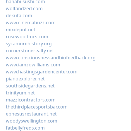
hanabi-sushi.com
wolfandzed.com
dekuta.com
www.cinemabuzz.com
mixdepot.net
rosewoodmcs.com
sycamorehistory.org
cornerstonerealty.net
www.consciousnessandbiofeedback.org
www.iamzowilliams.com
www.hastingsgardencenter.com
pianoexplorer.net
southsidegardens.net
trinityum.net
mazzicontractors.com
thethirdplacesportsbar.com
ephesusrestaurant.net
woodyswellington.com
fatbellyfreds.com