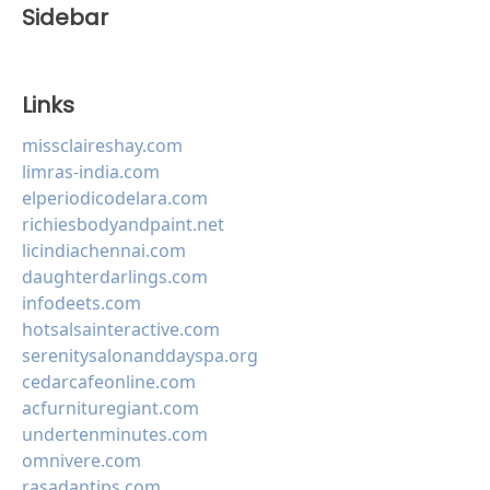
Sidebar
Links
missclaireshay.com
limras-india.com
elperiodicodelara.com
richiesbodyandpaint.net
licindiachennai.com
daughterdarlings.com
infodeets.com
hotsalsainteractive.com
serenitysalonanddayspa.org
cedarcafeonline.com
acfurnituregiant.com
undertenminutes.com
omnivere.com
rasadantips.com