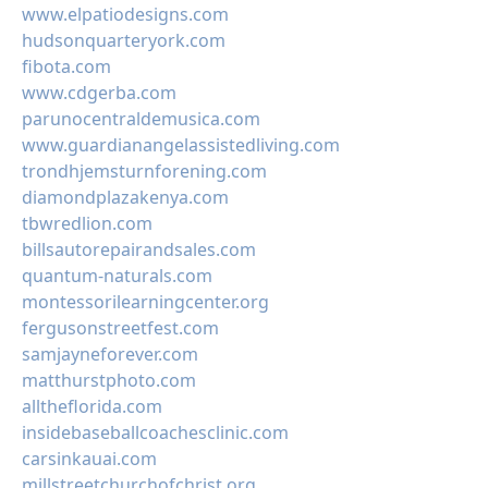
www.elpatiodesigns.com
hudsonquarteryork.com
fibota.com
www.cdgerba.com
parunocentraldemusica.com
www.guardianangelassistedliving.com
trondhjemsturnforening.com
diamondplazakenya.com
tbwredlion.com
billsautorepairandsales.com
quantum-naturals.com
montessorilearningcenter.org
fergusonstreetfest.com
samjayneforever.com
matthurstphoto.com
alltheflorida.com
insidebaseballcoachesclinic.com
carsinkauai.com
millstreetchurchofchrist.org