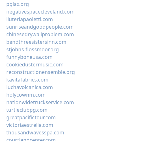
pglax.org
negativespacecleveland.com
liuteriapaoletti.com
sunriseandgoodpeople.com
chinesedrywallproblem.com
bendthreesistersinn.com
stjohns-flossmoor.org
funnyboneusa.com
cookiedustermusic.com
reconstructionensemble.org
kavitafabrics.com
luchavolcanica.com
holycownm.com
nationwidetruckservice.com
turtleclubpg.com
greatpacifictour.com
victoriaestrella.com
thousandwavesspa.com
courtlandcenter.com