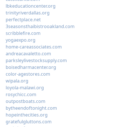
lbkeducationcenter.org
trinityriverdallas.org
perfectplace.net
3seasonsthaibistrooakland.com
scribblefire.com
yogaexpo.org
home-careassociates.com
andreacavaletto.com
parksleylivestocksupply.com
boisedharmacenter.org
color-agestores.com
wipala.org
loyola-malawi.org
rosychicc.com
outpostboats.com
bytheendoftonight.com
hopeinthecities.org
gratefulgluttons.com