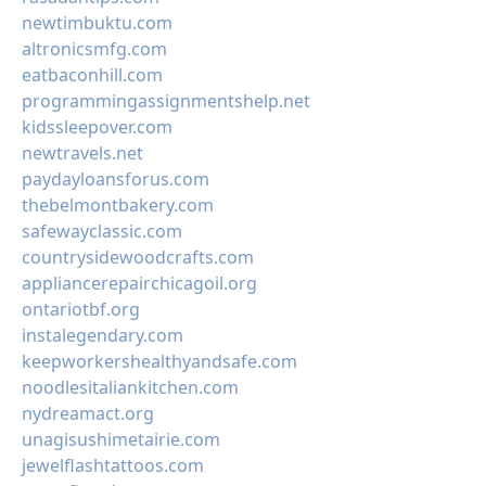
newtimbuktu.com
altronicsmfg.com
eatbaconhill.com
programmingassignmentshelp.net
kidssleepover.com
newtravels.net
paydayloansforus.com
thebelmontbakery.com
safewayclassic.com
countrysidewoodcrafts.com
appliancerepairchicagoil.org
ontariotbf.org
instalegendary.com
keepworkershealthyandsafe.com
noodlesitaliankitchen.com
nydreamact.org
unagisushimetairie.com
jewelflashtattoos.com