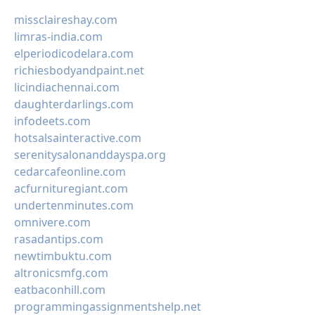
missclaireshay.com
limras-india.com
elperiodicodelara.com
richiesbodyandpaint.net
licindiachennai.com
daughterdarlings.com
infodeets.com
hotsalsainteractive.com
serenitysalonanddayspa.org
cedarcafeonline.com
acfurnituregiant.com
undertenminutes.com
omnivere.com
rasadantips.com
newtimbuktu.com
altronicsmfg.com
eatbaconhill.com
programmingassignmentshelp.net