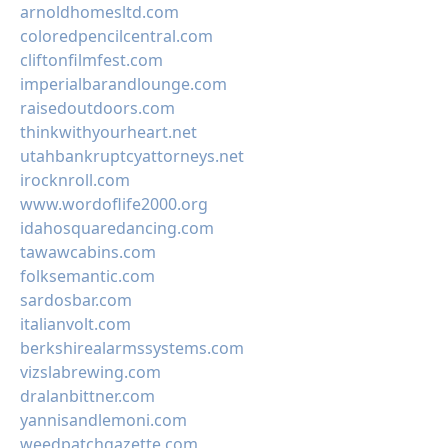
arnoldhomesltd.com
coloredpencilcentral.com
cliftonfilmfest.com
imperialbarandlounge.com
raisedoutdoors.com
thinkwithyourheart.net
utahbankruptcyattorneys.net
irocknroll.com
www.wordoflife2000.org
idahosquaredancing.com
tawawcabins.com
folksemantic.com
sardosbar.com
italianvolt.com
berkshirealarmssystems.com
vizslabrewing.com
dralanbittner.com
yannisandlemoni.com
weedpatchgazette.com