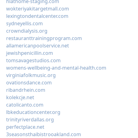
hlathome-staging.com
wokteriyakitargetmall.com
lexingtondentalcenter.com
sydneyellis.com
crowndialysis.org
restauranttrainingprogram.com
allamericanpoolservice.net
jewishpenicillin.com
tomsavagestudios.com
womens-wellbeing-and-mental-health.com
virginiafolkmusic.org
ovationsdance.com
ribandrhein.com
kolekcje.net
catolicanto.com
lbkeducationcenter.org
trinityriverdallas.org
perfectplace.net
3seasonsthaibistrooakland.com