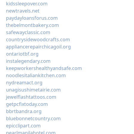
kidssleepover.com
newtravels.net
paydayloansforus.com
thebelmontbakery.com
safewayclassic.com
countrysidewoodcrafts.com
appliancerepairchicagoil.org
ontariotbf.org
instalegendary.com
keepworkershealthyandsafe.com
noodlesitaliankitchen.com
nydreamact.org
unagisushimetairie.com
jewelflashtattoos.com
getpcfixtoday.com
bbrtbandra.org
bluebonnetcountry.com
epicclipart.com
pearlmanilahotel.com