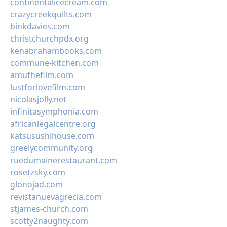
continentalicecream.com
crazycreekquilts.com
binkdavies.com
christchurchpdx.org
kenabrahambooks.com
commune-kitchen.com
amuthefilm.com
lustforlovefilm.com
nicolasjolly.net
infinitasymphonia.com
africanlegalcentre.org
katsusushihouse.com
greelycommunity.org
ruedumainerestaurant.com
rosetzsky.com
glonojad.com
revistanuevagrecia.com
stjames-church.com
scotty2naughty.com