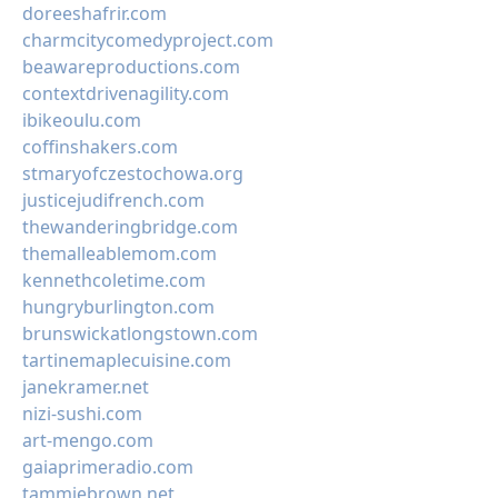
doreeshafrir.com
charmcitycomedyproject.com
beawareproductions.com
contextdrivenagility.com
ibikeoulu.com
coffinshakers.com
stmaryofczestochowa.org
justicejudifrench.com
thewanderingbridge.com
themalleablemom.com
kennethcoletime.com
hungryburlington.com
brunswickatlongstown.com
tartinemaplecuisine.com
janekramer.net
nizi-sushi.com
art-mengo.com
gaiaprimeradio.com
tammiebrown.net