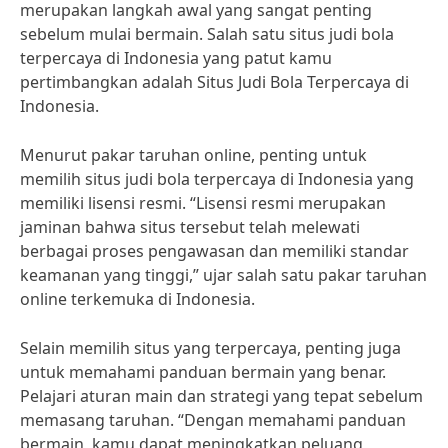
merupakan langkah awal yang sangat penting
sebelum mulai bermain. Salah satu situs judi bola
terpercaya di Indonesia yang patut kamu
pertimbangkan adalah Situs Judi Bola Terpercaya di
Indonesia.
Menurut pakar taruhan online, penting untuk
memilih situs judi bola terpercaya di Indonesia yang
memiliki lisensi resmi. “Lisensi resmi merupakan
jaminan bahwa situs tersebut telah melewati
berbagai proses pengawasan dan memiliki standar
keamanan yang tinggi,” ujar salah satu pakar taruhan
online terkemuka di Indonesia.
Selain memilih situs yang terpercaya, penting juga
untuk memahami panduan bermain yang benar.
Pelajari aturan main dan strategi yang tepat sebelum
memasang taruhan. “Dengan memahami panduan
bermain, kamu dapat meningkatkan peluang