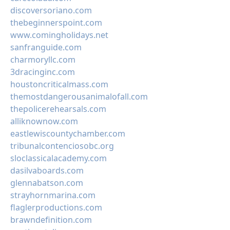
discoversoriano.com
thebeginnerspoint.com
www.comingholidays.net
sanfranguide.com
charmoryllc.com
3dracinginc.com
houstoncriticalmass.com
themostdangerousanimalofall.com
thepolicerehearsals.com
alliknownow.com
eastlewiscountychamber.com
tribunalcontenciosobc.org
sloclassicalacademy.com
dasilvaboards.com
glennabatson.com
strayhornmarina.com
flaglerproductions.com
brawndefinition.com