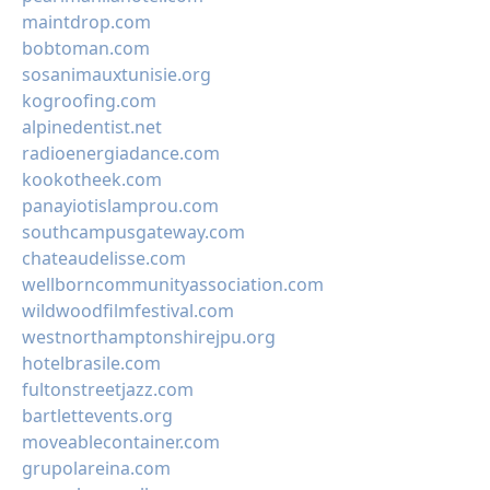
maintdrop.com
bobtoman.com
sosanimauxtunisie.org
kogroofing.com
alpinedentist.net
radioenergiadance.com
kookotheek.com
panayiotislamprou.com
southcampusgateway.com
chateaudelisse.com
wellborncommunityassociation.com
wildwoodfilmfestival.com
westnorthamptonshirejpu.org
hotelbrasile.com
fultonstreetjazz.com
bartlettevents.org
moveablecontainer.com
grupolareina.com