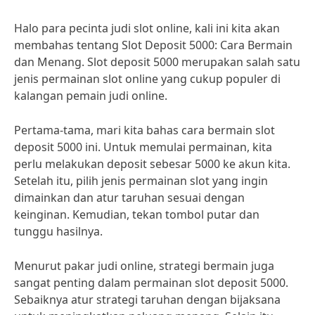
Halo para pecinta judi slot online, kali ini kita akan
membahas tentang Slot Deposit 5000: Cara Bermain
dan Menang. Slot deposit 5000 merupakan salah satu
jenis permainan slot online yang cukup populer di
kalangan pemain judi online.
Pertama-tama, mari kita bahas cara bermain slot
deposit 5000 ini. Untuk memulai permainan, kita
perlu melakukan deposit sebesar 5000 ke akun kita.
Setelah itu, pilih jenis permainan slot yang ingin
dimainkan dan atur taruhan sesuai dengan
keinginan. Kemudian, tekan tombol putar dan
tunggu hasilnya.
Menurut pakar judi online, strategi bermain juga
sangat penting dalam permainan slot deposit 5000.
Sebaiknya atur strategi taruhan dengan bijaksana