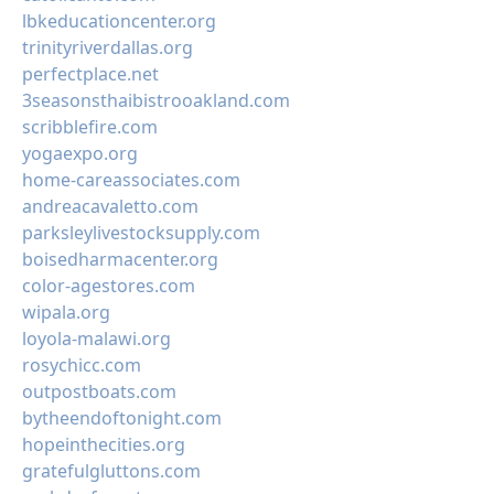
lbkeducationcenter.org
trinityriverdallas.org
perfectplace.net
3seasonsthaibistrooakland.com
scribblefire.com
yogaexpo.org
home-careassociates.com
andreacavaletto.com
parksleylivestocksupply.com
boisedharmacenter.org
color-agestores.com
wipala.org
loyola-malawi.org
rosychicc.com
outpostboats.com
bytheendoftonight.com
hopeinthecities.org
gratefulgluttons.com