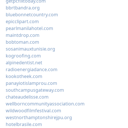
getpcfixtoday.com
bbrtbandra.org
bluebonnetcountry.com
epicclipart.com
pearlmanilahotel.com
maintdrop.com
bobtoman.com
sosanimauxtunisie.org
kogroofing.com
alpinedentist.net
radioenergiadance.com
kookotheek.com
panayiotislamprou.com
southcampusgateway.com
chateaudelisse.com
wellborncommunityassociation.com
wildwoodfilmfestival.com
westnorthamptonshirejpu.org
hotelbrasile.com