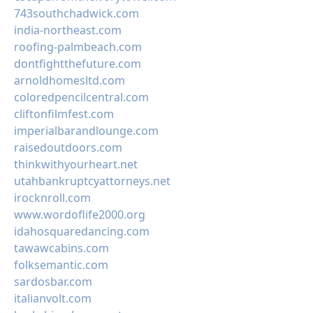
743southchadwick.com
india-northeast.com
roofing-palmbeach.com
dontfightthefuture.com
arnoldhomesltd.com
coloredpencilcentral.com
cliftonfilmfest.com
imperialbarandlounge.com
raisedoutdoors.com
thinkwithyourheart.net
utahbankruptcyattorneys.net
irocknroll.com
www.wordoflife2000.org
idahosquaredancing.com
tawawcabins.com
folksemantic.com
sardosbar.com
italianvolt.com