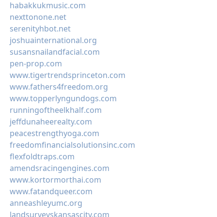
habakkukmusic.com
nexttonone.net
serenityhbot.net
joshuainternational.org
susansnailandfacial.com
pen-prop.com
www.tigertrendsprinceton.com
www.fathers4freedom.org
www.topperlyngundogs.com
runningoftheelkhalf.com
jeffdunaheerealty.com
peacestrengthyoga.com
freedomfinancialsolutionsinc.com
flexfoldtraps.com
amendsracingengines.com
www.kortormorthai.com
www.fatandqueer.com
anneashleyumc.org
landsurveyskansascity.com