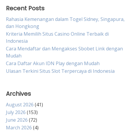
Recent Posts
Rahasia Kemenangan dalam Togel Sidney, Singapura,
dan Hongkong
Kriteria Memilih Situs Casino Online Terbaik di
Indonesia
Cara Mendaftar dan Mengakses Sbobet Link dengan
Mudah
Cara Daftar Akun IDN Play dengan Mudah
Ulasan Terkini Situs Slot Terpercaya di Indonesia
Archives
August 2026
(41)
July 2026
(153)
June 2026
(72)
March 2026
(4)