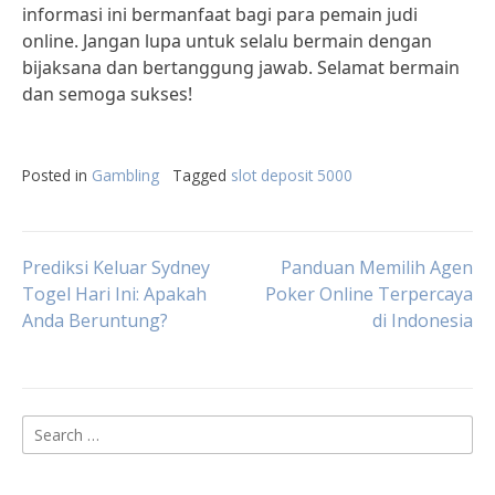
informasi ini bermanfaat bagi para pemain judi
online. Jangan lupa untuk selalu bermain dengan
bijaksana dan bertanggung jawab. Selamat bermain
dan semoga sukses!
Posted in
Gambling
Tagged
slot deposit 5000
Post
Prediksi Keluar Sydney
Panduan Memilih Agen
Togel Hari Ini: Apakah
Poker Online Terpercaya
Anda Beruntung?
di Indonesia
navigation
Search
for: