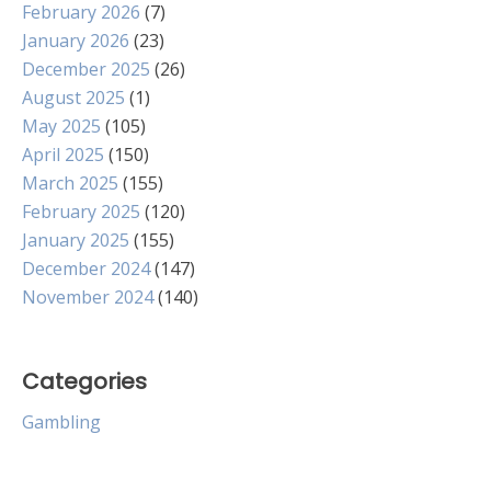
February 2026
(7)
January 2026
(23)
December 2025
(26)
August 2025
(1)
May 2025
(105)
April 2025
(150)
March 2025
(155)
February 2025
(120)
January 2025
(155)
December 2024
(147)
November 2024
(140)
Categories
Gambling