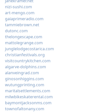
janekramer.net
nizi-sushi.com
art-mengo.com
gaiaprimeradio.com
tammiebrown.net
dutonc.com
thelongescape.com
mattolegrange.com
junglelodgecostarica.com
christianfestivals.org
visitcountrykitchen.com
algarve-dolphins.com
alanveingrad.com
ginosonhiggins.com
wutungprinting.com
maritalsettlements.com
milwbikeskaterental.com
baymontjacksonms.com
townofaltonany.com