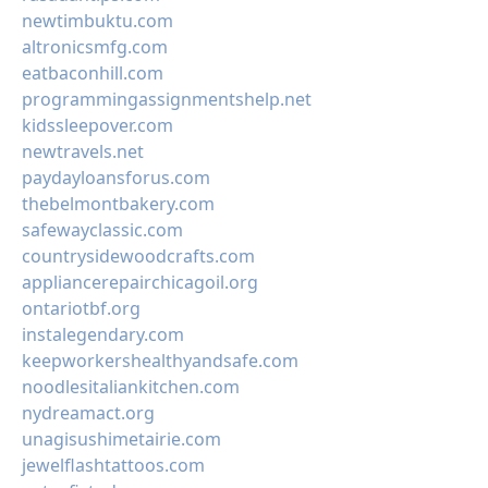
newtimbuktu.com
altronicsmfg.com
eatbaconhill.com
programmingassignmentshelp.net
kidssleepover.com
newtravels.net
paydayloansforus.com
thebelmontbakery.com
safewayclassic.com
countrysidewoodcrafts.com
appliancerepairchicagoil.org
ontariotbf.org
instalegendary.com
keepworkershealthyandsafe.com
noodlesitaliankitchen.com
nydreamact.org
unagisushimetairie.com
jewelflashtattoos.com