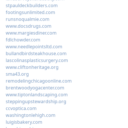
stpauldeckbuilders.com
footingsunlimited.com
runsnoqualmie.com
www.docsdrugs.com
www.margiesdiner.com
fdlchowder.com
www.needlepointsltd.com
bullandbirdsteakhouse.com
lascolinasplasticsurgery.com
www.cliftonheritage.org
sma43.org
remodelingchicagoonline.com
brentwoodyogacenter.com
www.tiptonlandscaping.com
steppingupstewardship.org
ccvoptica.com
washingtonlehigh.com
luigisbakery.com