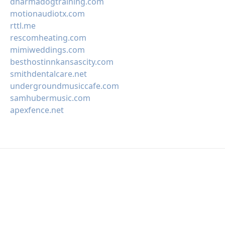
dharmadogtraining.com
motionaudiotx.com
rttl.me
rescomheating.com
mimiweddings.com
besthostinnkansascity.com
smithdentalcare.net
undergroundmusiccafe.com
samhubermusic.com
apexfence.net