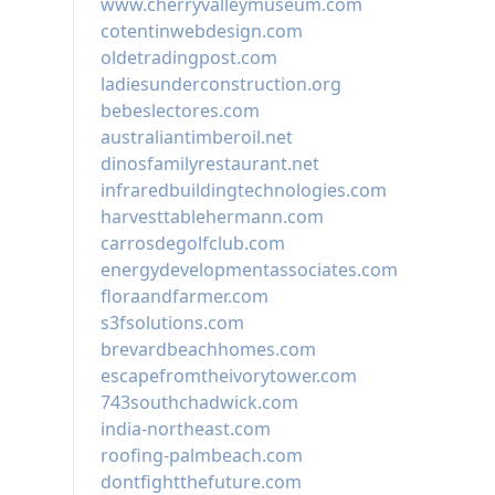
www.cherryvalleymuseum.com
cotentinwebdesign.com
oldetradingpost.com
ladiesunderconstruction.org
bebeslectores.com
australiantimberoil.net
dinosfamilyrestaurant.net
infraredbuildingtechnologies.com
harvesttablehermann.com
carrosdegolfclub.com
energydevelopmentassociates.com
floraandfarmer.com
s3fsolutions.com
brevardbeachhomes.com
escapefromtheivorytower.com
743southchadwick.com
india-northeast.com
roofing-palmbeach.com
dontfightthefuture.com