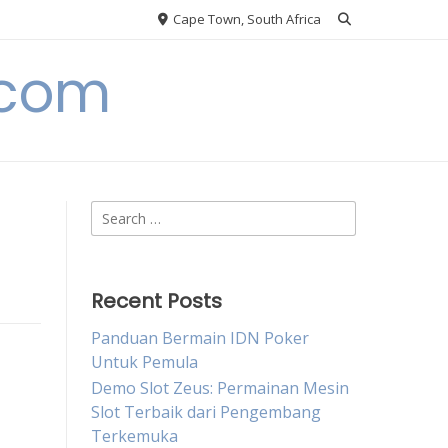
Cape Town, South Africa
.com
Search
for:
Recent Posts
Panduan Bermain IDN Poker
Untuk Pemula
Demo Slot Zeus: Permainan Mesin
Slot Terbaik dari Pengembang
Terkemuka