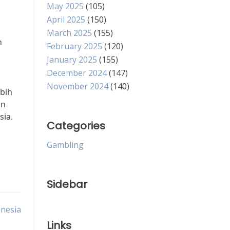
May 2025
(105)
April 2025
(150)
March 2025
(155)
h
February 2025
(120)
January 2025
(155)
December 2024
(147)
November 2024
(140)
ebih
an
sia.
Categories
Gambling
Sidebar
onesia
Links