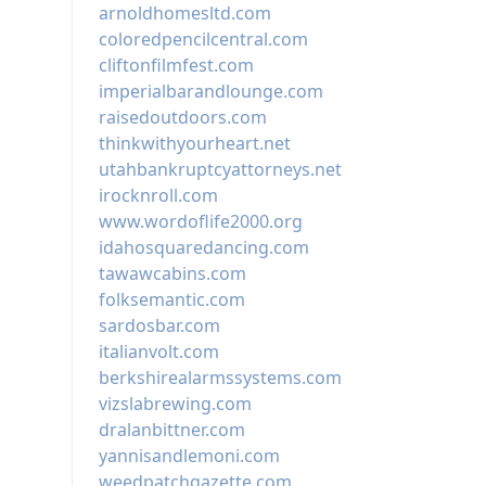
arnoldhomesltd.com
coloredpencilcentral.com
cliftonfilmfest.com
imperialbarandlounge.com
raisedoutdoors.com
thinkwithyourheart.net
utahbankruptcyattorneys.net
irocknroll.com
www.wordoflife2000.org
idahosquaredancing.com
tawawcabins.com
folksemantic.com
sardosbar.com
italianvolt.com
berkshirealarmssystems.com
vizslabrewing.com
dralanbittner.com
yannisandlemoni.com
weedpatchgazette.com