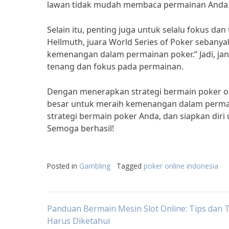
lawan tidak mudah membaca permainan Anda
Selain itu, penting juga untuk selalu fokus da
Hellmuth, juara World Series of Poker sebanya
kemenangan dalam permainan poker.” Jadi, jan
tenang dan fokus pada permainan.
Dengan menerapkan strategi bermain poker onl
besar untuk meraih kemenangan dalam permai
strategi bermain poker Anda, dan siapkan diri
Semoga berhasil!
Posted in
Gambling
Tagged
poker online indonesia
Post
Panduan Bermain Mesin Slot Online: Tips dan T
Harus Diketahui