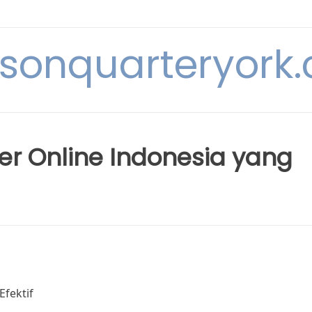
sonquarteryork
er Online Indonesia yang
Efektif