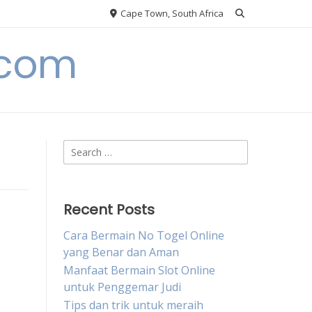
Cape Town, South Africa
.com
Search
for:
Recent Posts
Cara Bermain No Togel Online
yang Benar dan Aman
Manfaat Bermain Slot Online
untuk Penggemar Judi
Tips dan trik untuk meraih