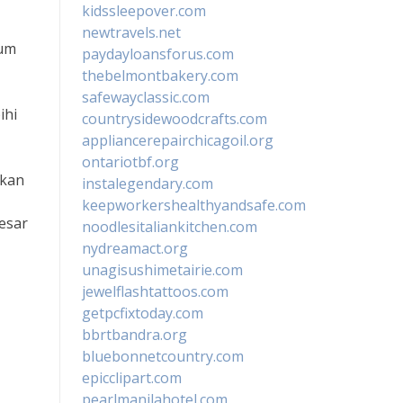
kidssleepover.com
newtravels.net
lum
paydayloansforus.com
thebelmontbakery.com
safewayclassic.com
ihi
countrysidewoodcrafts.com
appliancerepairchicagoil.org
ontariotbf.org
akan
instalegendary.com
keepworkershealthyandsafe.com
esar
noodlesitaliankitchen.com
nydreamact.org
unagisushimetairie.com
jewelflashtattoos.com
getpcfixtoday.com
bbrtbandra.org
bluebonnetcountry.com
epicclipart.com
pearlmanilahotel.com