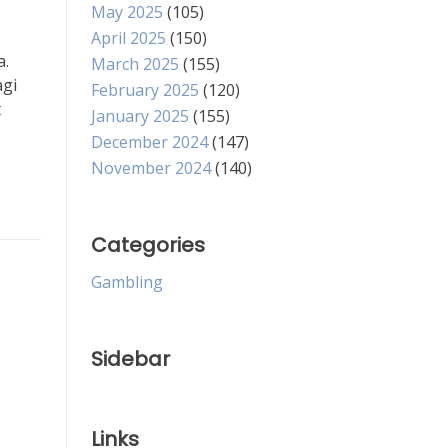
May 2025
(105)
April 2025
(150)
a.
March 2025
(155)
agi
February 2025
(120)
t
January 2025
(155)
December 2024
(147)
November 2024
(140)
Categories
Gambling
Sidebar
Links