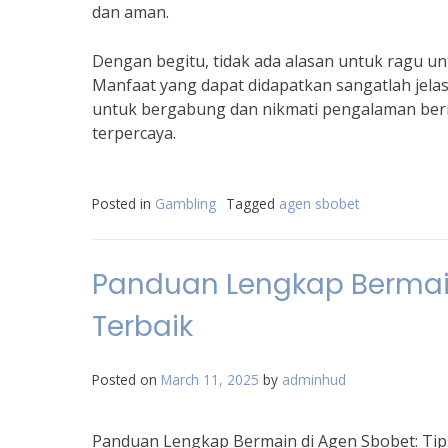
dan aman.
Dengan begitu, tidak ada alasan untuk ragu u
Manfaat yang dapat didapatkan sangatlah jelas
untuk bergabung dan nikmati pengalaman ber
terpercaya.
Posted in
Gambling
Tagged
agen sbobet
Panduan Lengkap Bermain 
Terbaik
Posted on
March 11, 2025
by
adminhud
Panduan Lengkap Bermain di Agen Sbobet: Tips