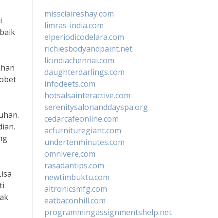
missclaireshay.com
i
limras-india.com
rbaik
elperiodicodelara.com
richiesbodyandpaint.net
licindiachennai.com
ahan
daughterdarlings.com
bobet
infodeets.com
hotsalsainteractive.com
serenitysalonanddayspa.org
uhan.
cedarcafeonline.com
ian.
acfurnituregiant.com
ng
undertenminutes.com
omnivere.com
rasadantips.com
Lisa
newtimbuktu.com
ti
altronicsmfg.com
dak
eatbaconhill.com
programmingassignmentshelp.net