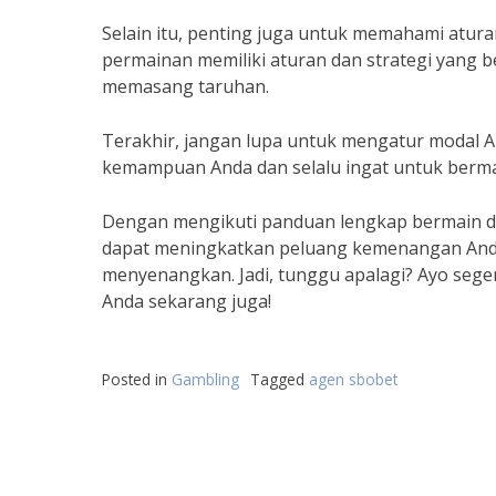
Selain itu, penting juga untuk memahami atur
permainan memiliki aturan dan strategi yang 
memasang taruhan.
Terakhir, jangan lupa untuk mengatur modal 
kemampuan Anda dan selalu ingat untuk berma
Dengan mengikuti panduan lengkap bermain di 
dapat meningkatkan peluang kemenangan Anda
menyenangkan. Jadi, tunggu apalagi? Ayo seg
Anda sekarang juga!
Posted in
Gambling
Tagged
agen sbobet