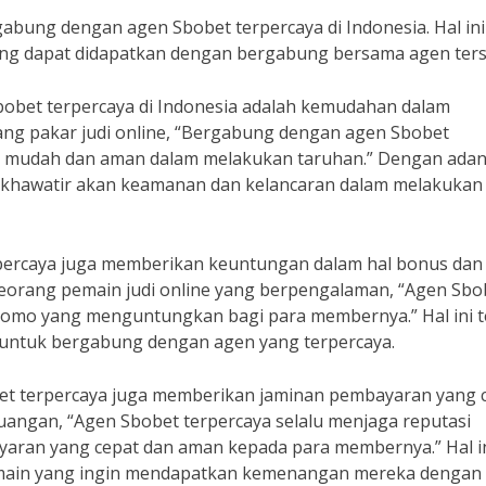
gabung dengan agen Sbobet terpercaya di Indonesia. Hal ini
ng dapat didapatkan dengan bergabung bersama agen ters
obet terpercaya di Indonesia adalah kemudahan dalam
ang pakar judi online, “Bergabung dengan agen Sbobet
ih mudah dan aman dalam melakukan taruhan.” Dengan ada
u khawatir akan keamanan dan kelancaran dalam melakukan
rpercaya juga memberikan keuntungan dalam hal bonus dan
eorang pemain judi online yang berpengalaman, “Agen Sbo
romo yang menguntungkan bagi para membernya.” Hal ini t
in untuk bergabung dengan agen yang terpercaya.
et terpercaya juga memberikan jaminan pembayaran yang 
uangan, “Agen Sbobet terpercaya selalu menjaga reputasi
ran yang cepat dan aman kepada para membernya.” Hal i
emain yang ingin mendapatkan kemenangan mereka dengan 