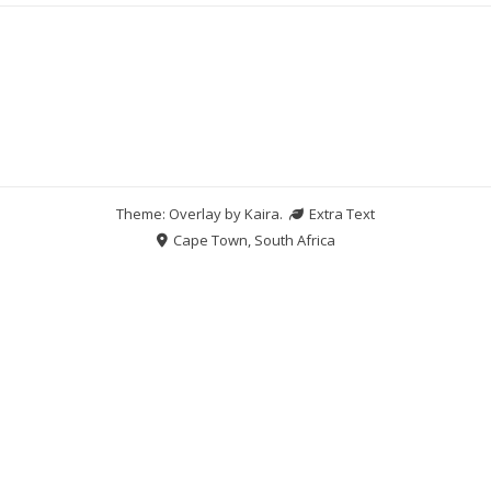
Theme: Overlay by
Kaira
.
Extra Text
Cape Town, South Africa