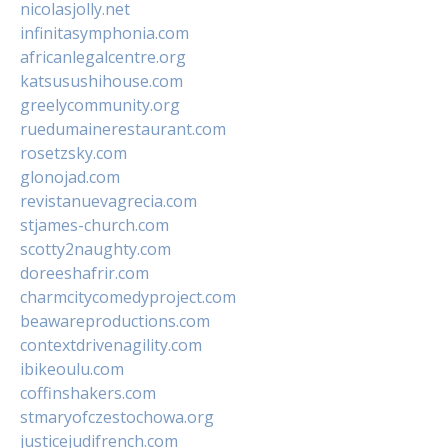
nicolasjolly.net
infinitasymphonia.com
africanlegalcentre.org
katsusushihouse.com
greelycommunity.org
ruedumainerestaurant.com
rosetzsky.com
glonojad.com
revistanuevagrecia.com
stjames-church.com
scotty2naughty.com
doreeshafrir.com
charmcitycomedyproject.com
beawareproductions.com
contextdrivenagility.com
ibikeoulu.com
coffinshakers.com
stmaryofczestochowa.org
justicejudifrench.com