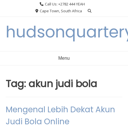
Skip
Call Us: +2782 444 YEAH
to
Cape Town, South Africa
content
hudsonquarter
Menu
Tag:
akun judi bola
Mengenal Lebih Dekat Akun
Judi Bola Online