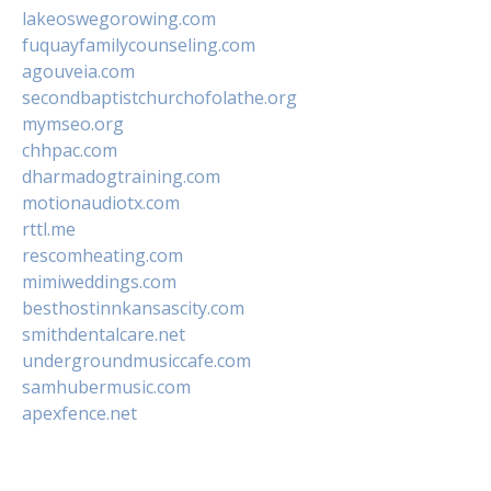
lakeoswegorowing.com
fuquayfamilycounseling.com
agouveia.com
secondbaptistchurchofolathe.org
mymseo.org
chhpac.com
dharmadogtraining.com
motionaudiotx.com
rttl.me
rescomheating.com
mimiweddings.com
besthostinnkansascity.com
smithdentalcare.net
undergroundmusiccafe.com
samhubermusic.com
apexfence.net