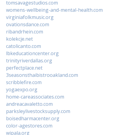
tomsavagestudios.com
womens-wellbeing-and-mental-health.com
virginiafolkmusic.org
ovationsdance.com
ribandrhein.com
kolekcje.net
catolicanto.com
lbkeducationcenter.org
trinityriverdallas.org
perfectplace.net
3seasonsthaibistrooakland.com
scribblefire.com
yogaexpo.org
home-careassociates.com
andreacavaletto.com
parksleylivestocksupply.com
boisedharmacenter.org
color-agestores.com
wipala.org