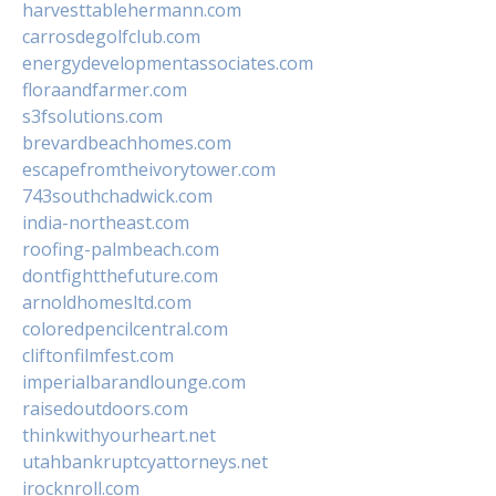
harvesttablehermann.com
carrosdegolfclub.com
energydevelopmentassociates.com
floraandfarmer.com
s3fsolutions.com
brevardbeachhomes.com
escapefromtheivorytower.com
743southchadwick.com
india-northeast.com
roofing-palmbeach.com
dontfightthefuture.com
arnoldhomesltd.com
coloredpencilcentral.com
cliftonfilmfest.com
imperialbarandlounge.com
raisedoutdoors.com
thinkwithyourheart.net
utahbankruptcyattorneys.net
irocknroll.com