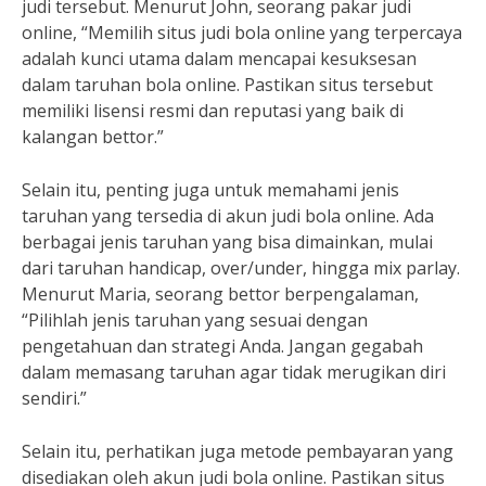
judi tersebut. Menurut John, seorang pakar judi
online, “Memilih situs judi bola online yang terpercaya
adalah kunci utama dalam mencapai kesuksesan
dalam taruhan bola online. Pastikan situs tersebut
memiliki lisensi resmi dan reputasi yang baik di
kalangan bettor.”
Selain itu, penting juga untuk memahami jenis
taruhan yang tersedia di akun judi bola online. Ada
berbagai jenis taruhan yang bisa dimainkan, mulai
dari taruhan handicap, over/under, hingga mix parlay.
Menurut Maria, seorang bettor berpengalaman,
“Pilihlah jenis taruhan yang sesuai dengan
pengetahuan dan strategi Anda. Jangan gegabah
dalam memasang taruhan agar tidak merugikan diri
sendiri.”
Selain itu, perhatikan juga metode pembayaran yang
disediakan oleh akun judi bola online. Pastikan situs