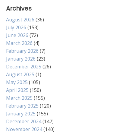
Archives
August 2026
(36)
July 2026
(153)
June 2026
(72)
March 2026
(4)
February 2026
(7)
January 2026
(23)
December 2025
(26)
August 2025
(1)
May 2025
(105)
April 2025
(150)
March 2025
(155)
February 2025
(120)
January 2025
(155)
December 2024
(147)
November 2024
(140)