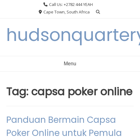
Skip
Call Us: +2782 444 YEAH
to
Cape Town, South Africa
content
hudsonquarter
Menu
Tag:
capsa poker online
Panduan Bermain Capsa
Poker Online untuk Pemula