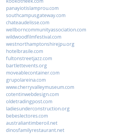
kookotheek.com
panayiotislamprou.com
southcampusgateway.com
chateaudelisse.com
wellborncommunityassociation.com
wildwoodfilmfestival.com
westnorthamptonshirejpu.org
hotelbrasile.com
fultonstreetjazz.com
bartlettevents.org
moveablecontainer.com
grupolareina.com
www.cherryvalleymuseum.com
cotentinwebdesign.com
oldetradingpost.com
ladiesunderconstruction.org
bebeslectores.com
australiantimberoil.net
dinosfamilyrestaurant.net