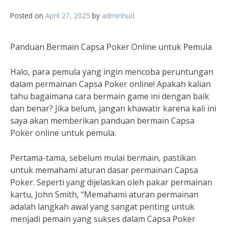
Posted on
April 27, 2025
by
adminhud
Panduan Bermain Capsa Poker Online untuk Pemula
Halo, para pemula yang ingin mencoba peruntungan
dalam permainan Capsa Poker online! Apakah kalian
tahu bagaimana cara bermain game ini dengan baik
dan benar? Jika belum, jangan khawatir karena kali ini
saya akan memberikan panduan bermain Capsa
Poker online untuk pemula.
Pertama-tama, sebelum mulai bermain, pastikan
untuk memahami aturan dasar permainan Capsa
Poker. Seperti yang dijelaskan oleh pakar permainan
kartu, John Smith, “Memahami aturan permainan
adalah langkah awal yang sangat penting untuk
menjadi pemain yang sukses dalam Capsa Poker