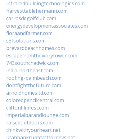
infraredbuildingtechnologies.com
harvesttablehermann.com
carrosdegolfclub.com
energydevelopmentassociates.com
floraandfarmer.com
s3fsolutions.com
brevardbeachhomes.com
escapefromtheivorytower.com
743southchadwick.com
india-northeast.com
roofing-palmbeach.com
dontfightthefuture.com
arnoldhomesltd.com
coloredpencilcentral.com
cliftonfilmfest.com
imperialbarandlounge.com
raisedoutdoors.com
thinkwithyourheart.net
utahbankruptcyattorneys.net