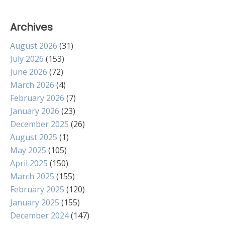
Archives
August 2026
(31)
July 2026
(153)
June 2026
(72)
March 2026
(4)
February 2026
(7)
January 2026
(23)
December 2025
(26)
August 2025
(1)
May 2025
(105)
April 2025
(150)
March 2025
(155)
February 2025
(120)
January 2025
(155)
December 2024
(147)