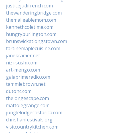
justicejudifrench.com
thewanderingbridge.com
themalleablemom.com
kennethcoletime.com
hungryburlington.com
brunswickatlongstown.com
tartinemaplecuisine.com
janekramer.net
nizi-sushi.com
art-mengo.com
gaiaprimeradio.com
tammiebrown.net
dutonc.com
thelongescape.com
mattolegrange.com
junglelodgecostarica.com
christianfestivals.org
visitcountrykitchen.com