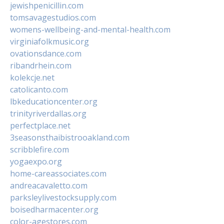
jewishpenicillin.com
tomsavagestudios.com
womens-wellbeing-and-mental-health.com
virginiafolkmusic.org
ovationsdance.com
ribandrhein.com
kolekcje.net
catolicanto.com
lbkeducationcenter.org
trinityriverdallas.org
perfectplace.net
3seasonsthaibistrooakland.com
scribblefire.com
yogaexpo.org
home-careassociates.com
andreacavaletto.com
parksleylivestocksupply.com
boisedharmacenter.org
color-agestores.com