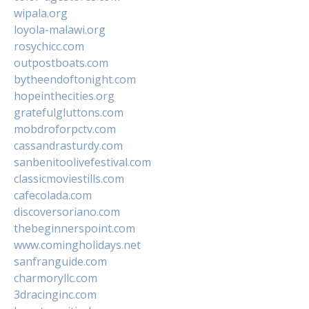
wipala.org
loyola-malawi.org
rosychicc.com
outpostboats.com
bytheendoftonight.com
hopeinthecities.org
gratefulgluttons.com
mobdroforpctv.com
cassandrasturdy.com
sanbenitoolivefestival.com
classicmoviestills.com
cafecolada.com
discoversoriano.com
thebeginnerspoint.com
www.comingholidays.net
sanfranguide.com
charmoryllc.com
3dracinginc.com