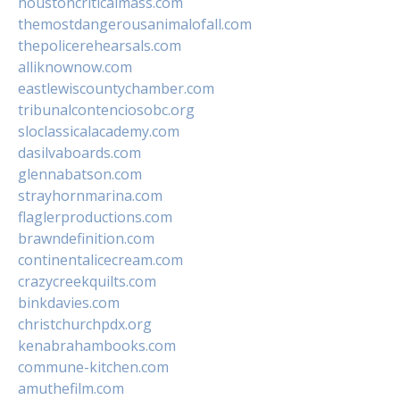
houstoncriticalmass.com
themostdangerousanimalofall.com
thepolicerehearsals.com
alliknownow.com
eastlewiscountychamber.com
tribunalcontenciosobc.org
sloclassicalacademy.com
dasilvaboards.com
glennabatson.com
strayhornmarina.com
flaglerproductions.com
brawndefinition.com
continentalicecream.com
crazycreekquilts.com
binkdavies.com
christchurchpdx.org
kenabrahambooks.com
commune-kitchen.com
amuthefilm.com