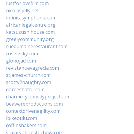
lustforlovefilm.com
nicolasjolly.net
infinitasymphonia.com
africanlegalcentre.org
katsusushihouse.com
greelycommunity.org
ruedumainerestaurant.com
rosetzsky.com
glonojad.com
revistanuevagrecia.com
stjames-church.com
scotty2naughty.com
doreeshafrir.com
charmcitycomedyproject.com
beawareproductions.com
contextdrivenagility.com
ibikeoulu.com
coffinshakers.com
stmaryofczestochowa.org