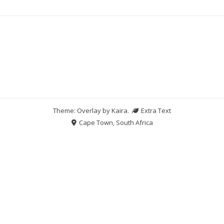
Theme: Overlay by
Kaira
.
Extra Text
Cape Town, South Africa