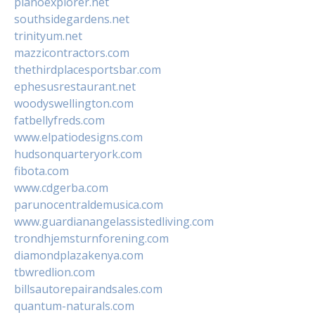
pianoexplorer.net
southsidegardens.net
trinityum.net
mazzicontractors.com
thethirdplacesportsbar.com
ephesusrestaurant.net
woodyswellington.com
fatbellyfreds.com
www.elpatiodesigns.com
hudsonquarteryork.com
fibota.com
www.cdgerba.com
parunocentraldemusica.com
www.guardianangelassistedliving.com
trondhjemsturnforening.com
diamondplazakenya.com
tbwredlion.com
billsautorepairandsales.com
quantum-naturals.com