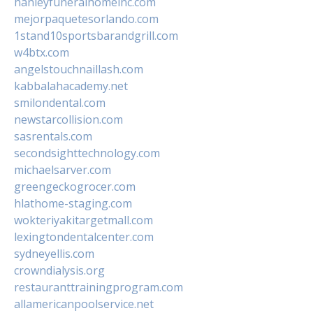
hanleyfuneralhomeinc.com
mejorpaquetesorlando.com
1stand10sportsbarandgrill.com
w4btx.com
angelstouchnaillash.com
kabbalahacademy.net
smilondental.com
newstarcollision.com
sasrentals.com
secondsighttechnology.com
michaelsarver.com
greengeckogrocer.com
hlathome-staging.com
wokteriyakitargetmall.com
lexingtondentalcenter.com
sydneyellis.com
crowndialysis.org
restauranttrainingprogram.com
allamericanpoolservice.net