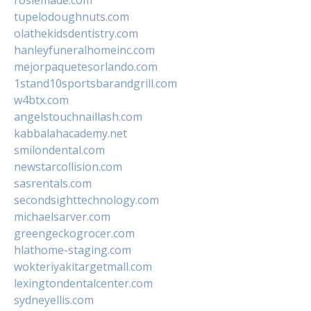
rosiemade.com
tupelodoughnuts.com
olathekidsdentistry.com
hanleyfuneralhomeinc.com
mejorpaquetesorlando.com
1stand10sportsbarandgrill.com
w4btx.com
angelstouchnaillash.com
kabbalahacademy.net
smilondental.com
newstarcollision.com
sasrentals.com
secondsighttechnology.com
michaelsarver.com
greengeckogrocer.com
hlathome-staging.com
wokteriyakitargetmall.com
lexingtondentalcenter.com
sydneyellis.com