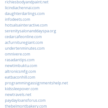
richiesbodyandpaint.net
licindiachennai.com
daughterdarlings.com
infodeets.com
hotsalsainteractive.com
serenitysalonanddayspa.org
cedarcafeonline.com
acfurnituregiant.com
undertenminutes.com
omnivere.com
rasadantips.com
newtimbuktu.com
altronicsmfg.com
eatbaconhill.com
programmingassignmentshelp.net
kidssleepover.com
newtravels.net
paydayloansforus.com
thebelmontbakery.com