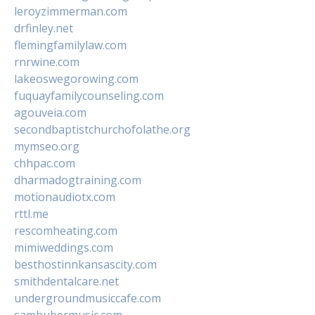
leroyzimmerman.com
drfinley.net
flemingfamilylaw.com
rnrwine.com
lakeoswegorowing.com
fuquayfamilycounseling.com
agouveia.com
secondbaptistchurchofolathe.org
mymseo.org
chhpac.com
dharmadogtraining.com
motionaudiotx.com
rttl.me
rescomheating.com
mimiweddings.com
besthostinnkansascity.com
smithdentalcare.net
undergroundmusiccafe.com