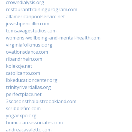
crowndialysis.org
restauranttrainingprogram.com
allamericanpoolservice.net
jewishpenicillin.com
tomsavagestudios.com
womens-wellbeing-and-mental-health.com
virginiafolkmusic.org
ovationsdance.com
ribandrhein.com
kolekcje.net
catolicanto.com
lbkeducationcenter.org
trinityriverdallas.org
perfectplace.net
3seasonsthaibistrooakland.com
scribblefire.com
yogaexpo.org
home-careassociates.com
andreacavaletto.com