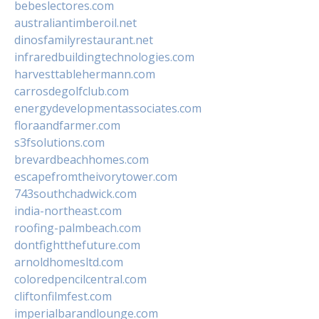
bebeslectores.com
australiantimberoil.net
dinosfamilyrestaurant.net
infraredbuildingtechnologies.com
harvesttablehermann.com
carrosdegolfclub.com
energydevelopmentassociates.com
floraandfarmer.com
s3fsolutions.com
brevardbeachhomes.com
escapefromtheivorytower.com
743southchadwick.com
india-northeast.com
roofing-palmbeach.com
dontfightthefuture.com
arnoldhomesltd.com
coloredpencilcentral.com
cliftonfilmfest.com
imperialbarandlounge.com