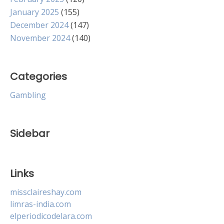
January 2025
(155)
December 2024
(147)
November 2024
(140)
Categories
Gambling
Sidebar
Links
missclaireshay.com
limras-india.com
elperiodicodelara.com