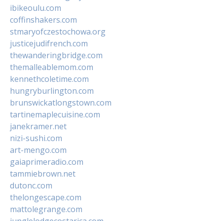
ibikeoulu.com
coffinshakers.com
stmaryofczestochowa.org
justicejudifrench.com
thewanderingbridge.com
themalleablemom.com
kennethcoletime.com
hungryburlington.com
brunswickatlongstown.com
tartinemaplecuisine.com
janekramer.net
nizi-sushi.com
art-mengo.com
gaiaprimeradio.com
tammiebrown.net
dutonc.com
thelongescape.com
mattolegrange.com