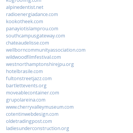
kogroofing.com
alpinedentist.net
radioenergiadance.com
kookotheek.com
panayiotislamprou.com
southcampusgateway.com
chateaudelisse.com
wellborncommunityassociation.com
wildwoodfilmfestival.com
westnorthamptonshirejpu.org
hotelbrasile.com
fultonstreetjazz.com
bartlettevents.org
moveablecontainer.com
grupolareina.com
www.cherryvalleymuseum.com
cotentinwebdesign.com
oldetradingpost.com
ladiesunderconstruction.org