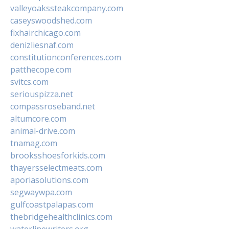
valleyoakssteakcompany.com
caseyswoodshed.com
fixhairchicago.com
denizliesnaf.com
constitutionconferences.com
patthecope.com
svitcs.com
seriouspizza.net
compassroseband.net
altumcore.com
animal-drive.com
tnamag.com
brooksshoesforkids.com
thayersselectmeats.com
aporiasolutions.com
segwaywpa.com
gulfcoastpalapas.com
thebridgehealthclinics.com