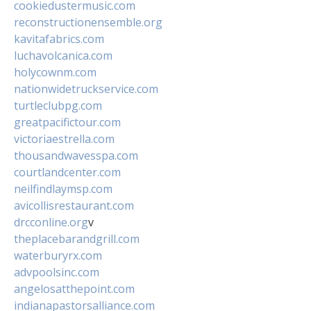
cookiedustermusic.com
reconstructionensemble.org
kavitafabrics.com
luchavolcanica.com
holycownm.com
nationwidetruckservice.com
turtleclubpg.com
greatpacifictour.com
victoriaestrella.com
thousandwavesspa.com
courtlandcenter.com
neilfindlaymsp.com
avicollisrestaurant.com
drcconline.org
v
theplacebarandgrill.com
waterburyrx.com
advpoolsinc.com
angelosatthepoint.com
indianapastorsalliance.com