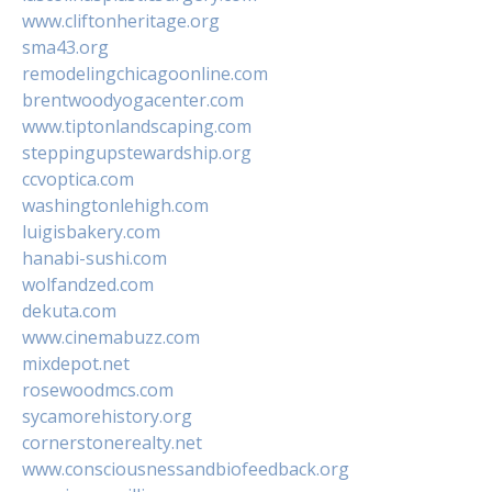
www.cliftonheritage.org
sma43.org
remodelingchicagoonline.com
brentwoodyogacenter.com
www.tiptonlandscaping.com
steppingupstewardship.org
ccvoptica.com
washingtonlehigh.com
luigisbakery.com
hanabi-sushi.com
wolfandzed.com
dekuta.com
www.cinemabuzz.com
mixdepot.net
rosewoodmcs.com
sycamorehistory.org
cornerstonerealty.net
www.consciousnessandbiofeedback.org