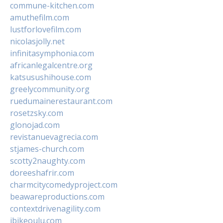
commune-kitchen.com
amuthefilm.com
lustforlovefilm.com
nicolasjolly.net
infinitasymphonia.com
africanlegalcentre.org
katsusushihouse.com
greelycommunity.org
ruedumainerestaurant.com
rosetzsky.com
glonojad.com
revistanuevagrecia.com
stjames-church.com
scotty2naughty.com
doreeshafrir.com
charmcitycomedyproject.com
beawareproductions.com
contextdrivenagility.com
ibikeoulu.com