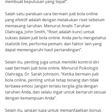
membuat keputusan yang tepat”.
Salah satu panduan cara bermain judi bola online
yang efektif adalah dengan melakukan riset sebelum
memasang taruhan. Menurut Analis Taruhan
Olahraga, John Smith, “Riset adalah kunci untuk
sukses dalam judi bola online. Anda perlu mengetahui
statistik tim, performa pemain, dan faktor lain yang
dapat memengaruhi hasil pertandingan”.
Selain itu, penting juga untuk memiliki kontrol diri
saat bermain judi bola online. Menurut Psikologis
Olahraga, Dr. Sarah Johnson, “Ketika bermain judi
bola online, penting untuk tetap tenang dan tidak
terbawa emosi. Jangan terlalu tergila-gila dengan
taruhan Anda, dan selalu ingat untuk bertaruh sesuai
dengan kemampuan Anda”.
Selain itu, jangan lupa untuk memanfaatkan bonus