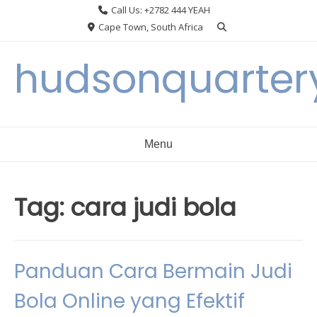
Skip
Call Us: +2782 444 YEAH
to
Cape Town, South Africa
content
hudsonquarter
Menu
Tag:
cara judi bola
Panduan Cara Bermain Judi
Bola Online yang Efektif