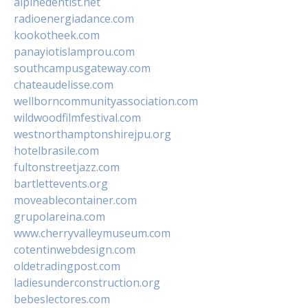
alpinedentist.net
radioenergiadance.com
kookotheek.com
panayiotislamprou.com
southcampusgateway.com
chateaudelisse.com
wellborncommunityassociation.com
wildwoodfilmfestival.com
westnorthamptonshirejpu.org
hotelbrasile.com
fultonstreetjazz.com
bartlettevents.org
moveablecontainer.com
grupolareina.com
www.cherryvalleymuseum.com
cotentinwebdesign.com
oldetradingpost.com
ladiesunderconstruction.org
bebeslectores.com