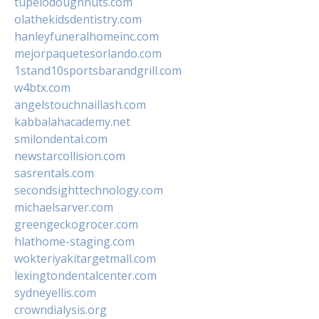
tupelodoughnuts.com
olathekidsdentistry.com
hanleyfuneralhomeinc.com
mejorpaquetesorlando.com
1stand10sportsbarandgrill.com
w4btx.com
angelstouchnaillash.com
kabbalahacademy.net
smilondental.com
newstarcollision.com
sasrentals.com
secondsighttechnology.com
michaelsarver.com
greengeckogrocer.com
hlathome-staging.com
wokteriyakitargetmall.com
lexingtondentalcenter.com
sydneyellis.com
crowndialysis.org