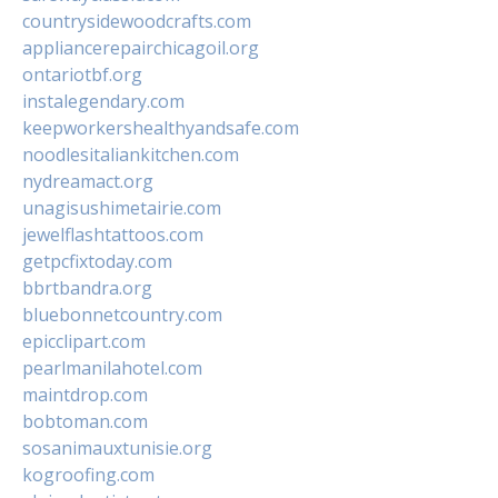
countrysidewoodcrafts.com
appliancerepairchicagoil.org
ontariotbf.org
instalegendary.com
keepworkershealthyandsafe.com
noodlesitaliankitchen.com
nydreamact.org
unagisushimetairie.com
jewelflashtattoos.com
getpcfixtoday.com
bbrtbandra.org
bluebonnetcountry.com
epicclipart.com
pearlmanilahotel.com
maintdrop.com
bobtoman.com
sosanimauxtunisie.org
kogroofing.com