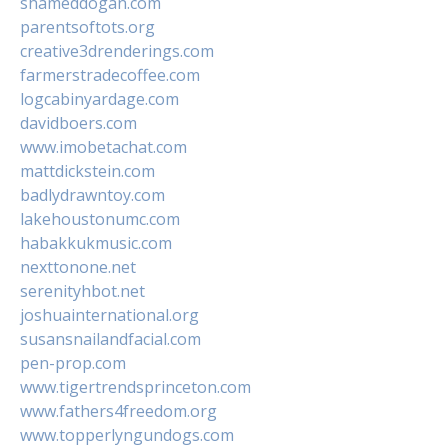
shameddogan.com
parentsoftots.org
creative3drenderings.com
farmerstradecoffee.com
logcabinyardage.com
davidboers.com
www.imobetachat.com
mattdickstein.com
badlydrawntoy.com
lakehoustonumc.com
habakkukmusic.com
nexttonone.net
serenityhbot.net
joshuainternational.org
susansnailandfacial.com
pen-prop.com
www.tigertrendsprinceton.com
www.fathers4freedom.org
www.topperlyngundogs.com