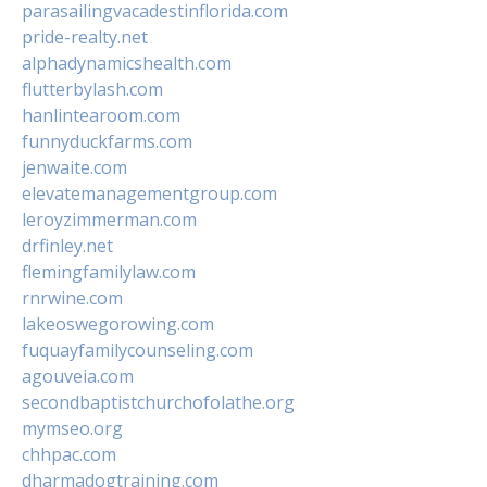
parasailingvacadestinflorida.com
pride-realty.net
alphadynamicshealth.com
flutterbylash.com
hanlintearoom.com
funnyduckfarms.com
jenwaite.com
elevatemanagementgroup.com
leroyzimmerman.com
drfinley.net
flemingfamilylaw.com
rnrwine.com
lakeoswegorowing.com
fuquayfamilycounseling.com
agouveia.com
secondbaptistchurchofolathe.org
mymseo.org
chhpac.com
dharmadogtraining.com