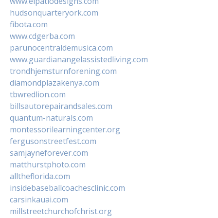
www.elpatiodesigns.com
hudsonquarteryork.com
fibota.com
www.cdgerba.com
parunocentraldemusica.com
www.guardianangelassistedliving.com
trondhjemsturnforening.com
diamondplazakenya.com
tbwredlion.com
billsautorepairandsales.com
quantum-naturals.com
montessorilearningcenter.org
fergusonstreetfest.com
samjayneforever.com
matthurstphoto.com
alltheflorida.com
insidebaseballcoachesclinic.com
carsinkauai.com
millstreetchurchofchrist.org