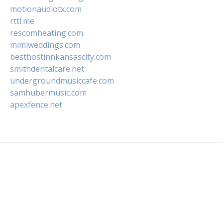
motionaudiotx.com
rttl.me
rescomheating.com
mimiweddings.com
besthostinnkansascity.com
smithdentalcare.net
undergroundmusiccafe.com
samhubermusic.com
apexfence.net