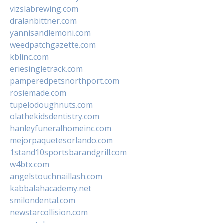
vizslabrewing.com
dralanbittner.com
yannisandlemoni.com
weedpatchgazette.com
kblinc.com
eriesingletrack.com
pamperedpetsnorthport.com
rosiemade.com
tupelodoughnuts.com
olathekidsdentistry.com
hanleyfuneralhomeinc.com
mejorpaquetesorlando.com
1stand10sportsbarandgrill.com
w4btx.com
angelstouchnaillash.com
kabbalahacademy.net
smilondental.com
newstarcollision.com