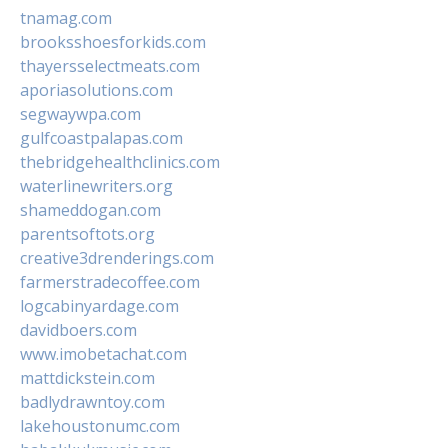
tnamag.com
brooksshoesforkids.com
thayersselectmeats.com
aporiasolutions.com
segwaywpa.com
gulfcoastpalapas.com
thebridgehealthclinics.com
waterlinewriters.org
shameddogan.com
parentsoftots.org
creative3drenderings.com
farmerstradecoffee.com
logcabinyardage.com
davidboers.com
www.imobetachat.com
mattdickstein.com
badlydrawntoy.com
lakehoustonumc.com