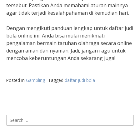
tersebut. Pastikan Anda memahami aturan mainnya
agar tidak terjadi kesalahpahaman di kemudian hari.
Dengan mengikuti panduan lengkap untuk daftar judi
bola online ini, Anda bisa mulai menikmati
pengalaman bermain taruhan olahraga secara online
dengan aman dan nyaman. Jadi, jangan ragu untuk
mencoba keberuntungan Anda sekarang juga!
Posted in
Gambling
Tagged
daftar judi bola
Search
for: