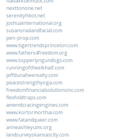
habakkukmusic.com
nexttonone.net
serenityhbot.net
joshuainternational.org
susansnailandfacial.com
pen-prop.com
www.tigertrendsprinceton.com
www.fathers4freedom.org
www.topperlyngundogs.com
runningoftheelkhalf.com
jeffdunaheerealty.com
peacestrengthyoga.com
freedomfinancialsolutionsinc.com
flexfoldtraps.com
amendsracingengines.com
www.kortormorthai.com
www.fatandqueer.com
anneashleyumc.org
landsurveyskansascity.com