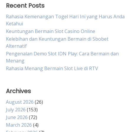
Recent Posts
Rahasia Kemenangan Togel Hari Ini yang Harus Anda
Ketahui
Keuntungan Bermain Slot Casino Online
Kelebihan dan Keuntungan Bermain di Sbobet
Alternatif
Pengenalan Demo Slot IDN Play: Cara Bermain dan
Menang
Rahasia Menang Bermain Slot Live di RTV
Archives
August 2026
(26)
July 2026
(153)
June 2026
(72)
March 2026
(4)