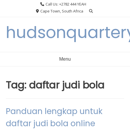
Skip
Call Us: +2782 444 YEAH
to
Cape Town, South Africa
content
hudsonquarter
Menu
Tag:
daftar judi bola
Panduan lengkap untuk
daftar judi bola online