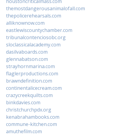
houstoncriticalmass.com
themostdangerousanimalofall.com
thepolicerehearsals.com
alliknownow.com
eastlewiscountychamber.com
tribunalcontenciosobc.org
sloclassicalacademy.com
dasilvaboards.com
glennabatson.com
strayhornmarina.com
flaglerproductions.com
brawndefinition.com
continentalicecream.com
crazycreekquilts.com
binkdavies.com
christchurchpdx.org
kenabrahambooks.com
commune-kitchen.com
amuthefilm.com