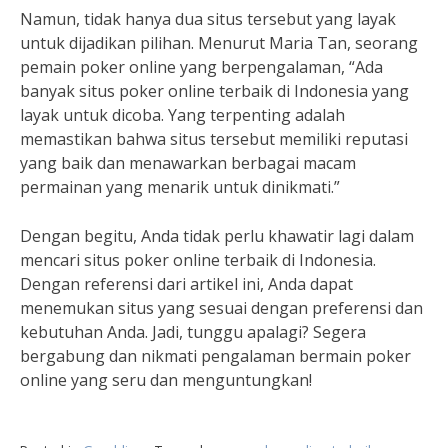
Namun, tidak hanya dua situs tersebut yang layak
untuk dijadikan pilihan. Menurut Maria Tan, seorang
pemain poker online yang berpengalaman, “Ada
banyak situs poker online terbaik di Indonesia yang
layak untuk dicoba. Yang terpenting adalah
memastikan bahwa situs tersebut memiliki reputasi
yang baik dan menawarkan berbagai macam
permainan yang menarik untuk dinikmati.”
Dengan begitu, Anda tidak perlu khawatir lagi dalam
mencari situs poker online terbaik di Indonesia.
Dengan referensi dari artikel ini, Anda dapat
menemukan situs yang sesuai dengan preferensi dan
kebutuhan Anda. Jadi, tunggu apalagi? Segera
bergabung dan nikmati pengalaman bermain poker
online yang seru dan menguntungkan!