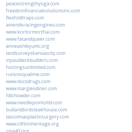
peacestrengthyoga.com
freedomfinancialsolutionsinc.com
flexfoldtraps.com
amendsracingengines.com
www.kortormorthai.com
www.fatandqueer.com
anneashleyumc.org
landsurveyskansascity.com
stpauldeckbuilders.com
footingsunlimited.com
runsnoqualmie.com
www.docsdrugs.com
www.margiesdiner.com
fdlchowder.com
www.needlepointsltd.com
bullandbirdsteakhouse.com
lascolinasplasticsurgery.com
www.cliftonheritage.org
sma43.org