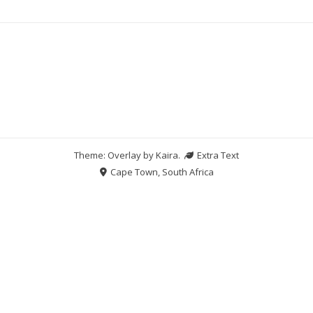
Theme: Overlay by
Kaira
.
Extra Text
Cape Town, South Africa