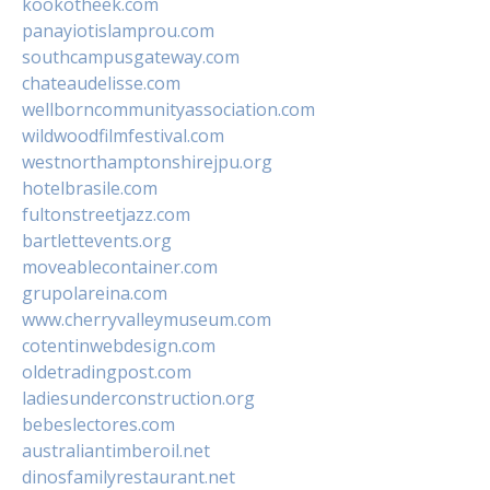
kookotheek.com
panayiotislamprou.com
southcampusgateway.com
chateaudelisse.com
wellborncommunityassociation.com
wildwoodfilmfestival.com
westnorthamptonshirejpu.org
hotelbrasile.com
fultonstreetjazz.com
bartlettevents.org
moveablecontainer.com
grupolareina.com
www.cherryvalleymuseum.com
cotentinwebdesign.com
oldetradingpost.com
ladiesunderconstruction.org
bebeslectores.com
australiantimberoil.net
dinosfamilyrestaurant.net