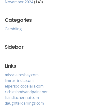
November 2024
(140)
Categories
Gambling
Sidebar
Links
missclaireshay.com
limras-india.com
elperiodicodelara.com
richiesbodyandpaint.net
licindiachennai.com
daughterdarlings.com