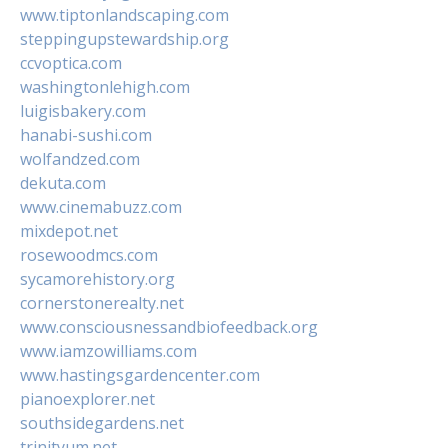
www.tiptonlandscaping.com
steppingupstewardship.org
ccvoptica.com
washingtonlehigh.com
luigisbakery.com
hanabi-sushi.com
wolfandzed.com
dekuta.com
www.cinemabuzz.com
mixdepot.net
rosewoodmcs.com
sycamorehistory.org
cornerstonerealty.net
www.consciousnessandbiofeedback.org
www.iamzowilliams.com
www.hastingsgardencenter.com
pianoexplorer.net
southsidegardens.net
trinityum.net