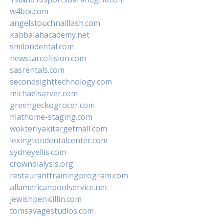
w4btx.com
angelstouchnaillash.com
kabbalahacademy.net
smilondental.com
newstarcollision.com
sasrentals.com
secondsighttechnology.com
michaelsarver.com
greengeckogrocer.com
hlathome-staging.com
wokteriyakitargetmall.com
lexingtondentalcenter.com
sydneyellis.com
crowndialysis.org
restauranttrainingprogram.com
allamericanpoolservice.net
jewishpenicillin.com
tomsavagestudios.com