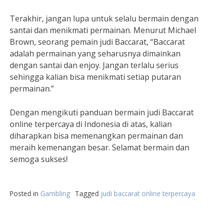
Terakhir, jangan lupa untuk selalu bermain dengan
santai dan menikmati permainan. Menurut Michael
Brown, seorang pemain judi Baccarat, “Baccarat
adalah permainan yang seharusnya dimainkan
dengan santai dan enjoy. Jangan terlalu serius
sehingga kalian bisa menikmati setiap putaran
permainan.”
Dengan mengikuti panduan bermain judi Baccarat
online terpercaya di Indonesia di atas, kalian
diharapkan bisa memenangkan permainan dan
meraih kemenangan besar. Selamat bermain dan
semoga sukses!
Posted in
Gambling
Tagged
judi baccarat online terpercaya