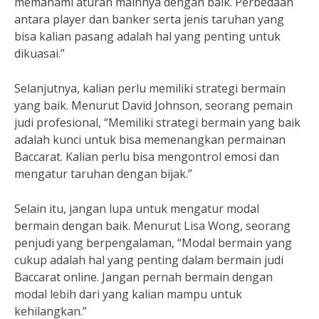
memahami aturan mainnya dengan baik. Perbedaan
antara player dan banker serta jenis taruhan yang
bisa kalian pasang adalah hal yang penting untuk
dikuasai.”
Selanjutnya, kalian perlu memiliki strategi bermain
yang baik. Menurut David Johnson, seorang pemain
judi profesional, “Memiliki strategi bermain yang baik
adalah kunci untuk bisa memenangkan permainan
Baccarat. Kalian perlu bisa mengontrol emosi dan
mengatur taruhan dengan bijak.”
Selain itu, jangan lupa untuk mengatur modal
bermain dengan baik. Menurut Lisa Wong, seorang
penjudi yang berpengalaman, “Modal bermain yang
cukup adalah hal yang penting dalam bermain judi
Baccarat online. Jangan pernah bermain dengan
modal lebih dari yang kalian mampu untuk
kehilangkan.”