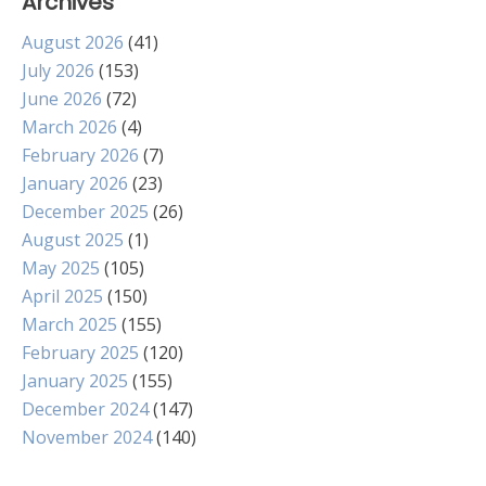
Archives
August 2026
(41)
July 2026
(153)
June 2026
(72)
March 2026
(4)
February 2026
(7)
January 2026
(23)
December 2025
(26)
August 2025
(1)
May 2025
(105)
April 2025
(150)
March 2025
(155)
February 2025
(120)
January 2025
(155)
December 2024
(147)
November 2024
(140)