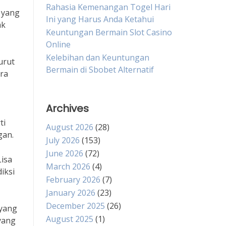
Rahasia Kemenangan Togel Hari
i yang
Ini yang Harus Anda Ketahui
ak
Keuntungan Bermain Slot Casino
Online
Kelebihan dan Keuntungan
urut
Bermain di Sbobet Alternatif
ara
Archives
ti
August 2026
(28)
gan.
July 2026
(153)
June 2026
(72)
Lisa
March 2026
(4)
iksi
February 2026
(7)
January 2026
(23)
December 2025
(26)
 yang
August 2025
(1)
yang