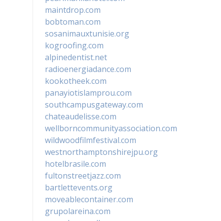
maintdrop.com
bobtoman.com
sosanimauxtunisie.org
kogroofing.com
alpinedentist.net
radioenergiadance.com
kookotheek.com
panayiotislamprou.com
southcampusgateway.com
chateaudelisse.com
wellborncommunityassociation.com
wildwoodfilmfestival.com
westnorthamptonshirejpu.org
hotelbrasile.com
fultonstreetjazz.com
bartlettevents.org
moveablecontainer.com
grupolareina.com