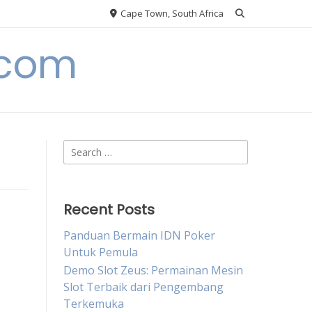
Cape Town, South Africa
.com
Search
for:
Recent Posts
Panduan Bermain IDN Poker
Untuk Pemula
Demo Slot Zeus: Permainan Mesin
Slot Terbaik dari Pengembang
Terkemuka