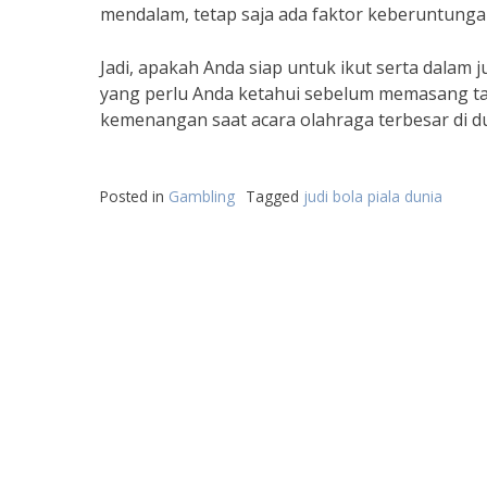
mendalam, tetap saja ada faktor keberuntunga
Jadi, apakah Anda siap untuk ikut serta dalam
yang perlu Anda ketahui sebelum memasang ta
kemenangan saat acara olahraga terbesar di du
Posted in
Gambling
Tagged
judi bola piala dunia