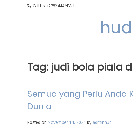
Skip
Call Us: +2782 444 YEAH
to
content
hud
Tag:
judi bola piala 
Semua yang Perlu Anda Ke
Dunia
Posted on
November 14, 2024
by
adminhud