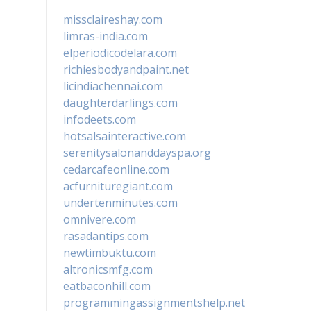
missclaireshay.com
limras-india.com
elperiodicodelara.com
richiesbodyandpaint.net
licindiachennai.com
daughterdarlings.com
infodeets.com
hotsalsainteractive.com
serenitysalonanddayspa.org
cedarcafeonline.com
acfurnituregiant.com
undertenminutes.com
omnivere.com
rasadantips.com
newtimbuktu.com
altronicsmfg.com
eatbaconhill.com
programmingassignmentshelp.net