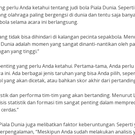
 perlu Anda ketahui tentang judi bola Piala Dunia. Sepert
ang olahraga paling bergengsi di dunia dan tentu saja bany
 bola selama acara ini berlangsung.
ang tidak bisa dihindari di kalangan pecinta sepakbola. Men
la Dunia adalah momen yang sangat dinanti-nantikan oleh p
gan yang tinggi.”
 penting yang perlu Anda ketahui. Pertama-tama, Anda perlu
ini. Ada berbagai jenis taruhan yang bisa Anda pilih, seper
 yang akan dicetak, atau bahkan skor akhir dari pertandin
istik dan performa tim-tim yang akan bertanding. Menurut 
sis statistik dan formasi tim sangat penting dalam mempred
cerdas.”
Piala Dunia juga melibatkan faktor keberuntungan. Seperti
 berpengalaman, “Meskipun Anda sudah melakukan analisis 