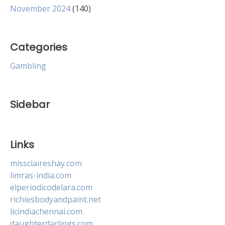
November 2024
(140)
Categories
Gambling
Sidebar
Links
missclaireshay.com
limras-india.com
elperiodicodelara.com
richiesbodyandpaint.net
licindiachennai.com
daughterdarlings.com