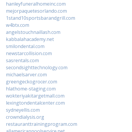
hanleyfuneralhomeinc.com
mejorpaquetesorlando.com
1stand10sportsbarandgrill.com
w4btx.com
angelstouchnaillash.com
kabbalahacademy.net
smilondental.com
newstarcollision.com
sasrentals.com
secondsighttechnology.com
michaelsarver.com
greengeckogrocer.com
hlathome-staging.com
wokteriyakitargetmall.com
lexingtondentalcenter.com
sydneyellis.com
crowndialysis.org
restauranttrainingprogram.com
allamericanpoolservice.net