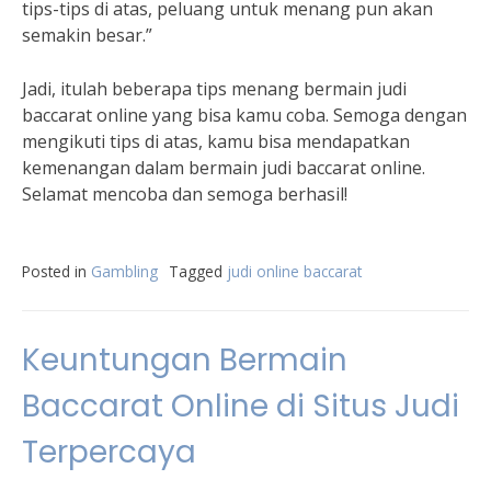
tips-tips di atas, peluang untuk menang pun akan
semakin besar.”
Jadi, itulah beberapa tips menang bermain judi
baccarat online yang bisa kamu coba. Semoga dengan
mengikuti tips di atas, kamu bisa mendapatkan
kemenangan dalam bermain judi baccarat online.
Selamat mencoba dan semoga berhasil!
Posted in
Gambling
Tagged
judi online baccarat
Keuntungan Bermain
Baccarat Online di Situs Judi
Terpercaya