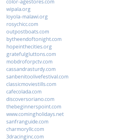
color-agestores.com
wipala.org
loyola-malawi.org
rosychicc.com
outpostboats.com
bytheendoftonight.com
hopeinthecities.org
gratefulgluttons.com
mobdroforpctv.com
cassandrasturdy.com
sanbenitoolivefestival.com
classicmoviestills.com
cafecolada.com
discoversoriano.com
thebeginnerspoint.com
www.comingholidays.net
sanfranguide.com
charmoryllc.com
3dracinginc.com