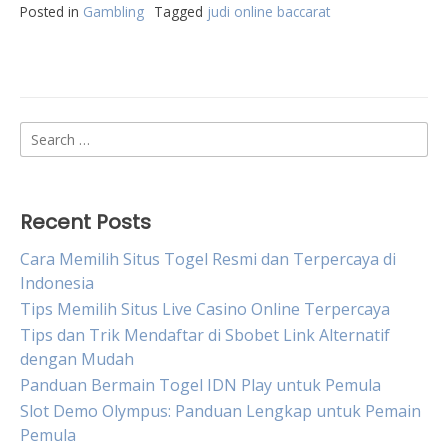
Posted in
Gambling
Tagged
judi online baccarat
Search
for:
Recent Posts
Cara Memilih Situs Togel Resmi dan Terpercaya di
Indonesia
Tips Memilih Situs Live Casino Online Terpercaya
Tips dan Trik Mendaftar di Sbobet Link Alternatif
dengan Mudah
Panduan Bermain Togel IDN Play untuk Pemula
Slot Demo Olympus: Panduan Lengkap untuk Pemain
Pemula