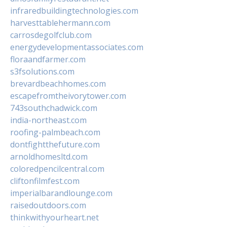
infraredbuildingtechnologies.com
harvesttablehermann.com
carrosdegolfclub.com
energydevelopmentassociates.com
floraandfarmer.com
s3fsolutions.com
brevardbeachhomes.com
escapefromtheivorytower.com
743southchadwick.com
india-northeast.com
roofing-palmbeach.com
dontfightthefuture.com
arnoldhomesltd.com
coloredpencilcentral.com
cliftonfilmfest.com
imperialbarandlounge.com
raisedoutdoors.com
thinkwithyourheart.net