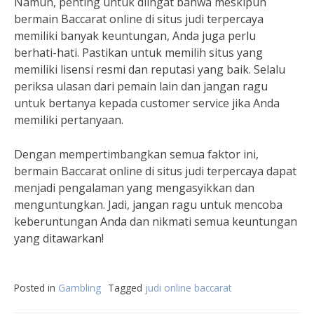
Namun, penting untuk diingat bahwa meskipun
bermain Baccarat online di situs judi terpercaya
memiliki banyak keuntungan, Anda juga perlu
berhati-hati. Pastikan untuk memilih situs yang
memiliki lisensi resmi dan reputasi yang baik. Selalu
periksa ulasan dari pemain lain dan jangan ragu
untuk bertanya kepada customer service jika Anda
memiliki pertanyaan.
Dengan mempertimbangkan semua faktor ini,
bermain Baccarat online di situs judi terpercaya dapat
menjadi pengalaman yang mengasyikkan dan
menguntungkan. Jadi, jangan ragu untuk mencoba
keberuntungan Anda dan nikmati semua keuntungan
yang ditawarkan!
Posted in
Gambling
Tagged
judi online baccarat