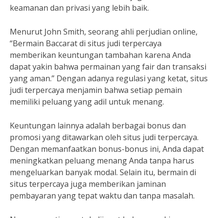
keamanan dan privasi yang lebih baik.
Menurut John Smith, seorang ahli perjudian online,
“Bermain Baccarat di situs judi terpercaya
memberikan keuntungan tambahan karena Anda
dapat yakin bahwa permainan yang fair dan transaksi
yang aman.” Dengan adanya regulasi yang ketat, situs
judi terpercaya menjamin bahwa setiap pemain
memiliki peluang yang adil untuk menang.
Keuntungan lainnya adalah berbagai bonus dan
promosi yang ditawarkan oleh situs judi terpercaya.
Dengan memanfaatkan bonus-bonus ini, Anda dapat
meningkatkan peluang menang Anda tanpa harus
mengeluarkan banyak modal. Selain itu, bermain di
situs terpercaya juga memberikan jaminan
pembayaran yang tepat waktu dan tanpa masalah.