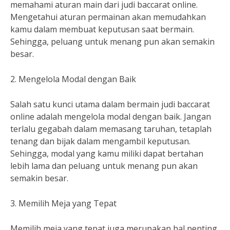
memahami aturan main dari judi baccarat online.
Mengetahui aturan permainan akan memudahkan
kamu dalam membuat keputusan saat bermain.
Sehingga, peluang untuk menang pun akan semakin
besar.
2. Mengelola Modal dengan Baik
Salah satu kunci utama dalam bermain judi baccarat
online adalah mengelola modal dengan baik. Jangan
terlalu gegabah dalam memasang taruhan, tetaplah
tenang dan bijak dalam mengambil keputusan.
Sehingga, modal yang kamu miliki dapat bertahan
lebih lama dan peluang untuk menang pun akan
semakin besar.
3. Memilih Meja yang Tepat
Memilih meja yang tepat juga merupakan hal penting