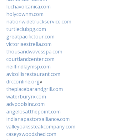
luchavolcanica.com
holycownm.com
nationwidetruckservice.com
turtleclubpg.com
greatpacifictour.com
victoriaestrella.com
thousandwavesspa.com
courtlandcenter.com
neilfindlaymsp.com
avicollisrestaurant.com
drcconline.org
v
theplacebarandgrill.com
waterburyrx.com
advpoolsinc.com
angelosatthepoint.com
indianapastorsalliance.com
valleyoakssteakcompany.com
caseyswoodshed.com