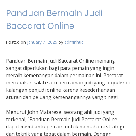
Panduan Bermain Judi
Baccarat Online
Posted on
January 7, 2025
by
adminhud
Panduan Bermain Judi Baccarat Online memang
sangat diperlukan bagi para pemain yang ingin
meraih kemenangan dalam permainan ini. Baccarat
merupakan salah satu permainan judi yang populer di
kalangan penjudi online karena kesederhanaan
aturan dan peluang kemenangannya yang tinggi.
Menurut John Matarese, seorang ahli judi yang
terkenal, “Panduan Bermain Judi Baccarat Online
dapat membantu pemain untuk memahami strategi
dan teknik yang tepat dalam bermain. Dengan