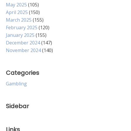
May 2025
(105)
April 2025
(150)
March 2025
(155)
February 2025
(120)
January 2025
(155)
December 2024
(147)
November 2024
(140)
Categories
Gambling
Sidebar
Links