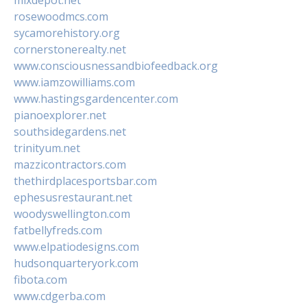
mixdepot.net
rosewoodmcs.com
sycamorehistory.org
cornerstonerealty.net
www.consciousnessandbiofeedback.org
www.iamzowilliams.com
www.hastingsgardencenter.com
pianoexplorer.net
southsidegardens.net
trinityum.net
mazzicontractors.com
thethirdplacesportsbar.com
ephesusrestaurant.net
woodyswellington.com
fatbellyfreds.com
www.elpatiodesigns.com
hudsonquarteryork.com
fibota.com
www.cdgerba.com