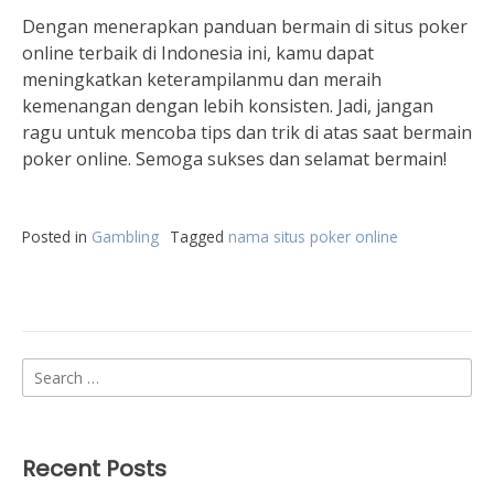
Dengan menerapkan panduan bermain di situs poker
online terbaik di Indonesia ini, kamu dapat
meningkatkan keterampilanmu dan meraih
kemenangan dengan lebih konsisten. Jadi, jangan
ragu untuk mencoba tips dan trik di atas saat bermain
poker online. Semoga sukses dan selamat bermain!
Posted in
Gambling
Tagged
nama situs poker online
Search
for:
Recent Posts