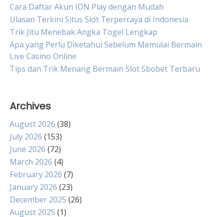
Cara Daftar Akun IDN Play dengan Mudah
Ulasan Terkini Situs Slot Terpercaya di Indonesia
Trik Jitu Menebak Angka Togel Lengkap
Apa yang Perlu Diketahui Sebelum Memulai Bermain
Live Casino Online
Tips dan Trik Menang Bermain Slot Sbobet Terbaru
Archives
August 2026
(38)
July 2026
(153)
June 2026
(72)
March 2026
(4)
February 2026
(7)
January 2026
(23)
December 2025
(26)
August 2025
(1)