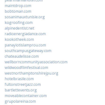
pearlmanilahotel.com
maintdrop.com
bobtoman.com
sosanimauxtunisie.org
kogroofing.com
alpinedentist.net
radioenergiadance.com
kookotheek.com
panayiotislamprou.com
southcampusgateway.com
chateaudelisse.com
wellborncommunityassociation.com
wildwoodfilmfestival.com
westnorthamptonshirejpu.org
hotelbrasile.com
fultonstreetjazz.com
bartlettevents.org
moveablecontainer.com
grupolareina.com