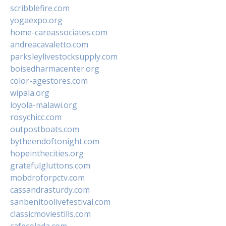
scribblefire.com
yogaexpo.org
home-careassociates.com
andreacavaletto.com
parksleylivestocksupply.com
boisedharmacenter.org
color-agestores.com
wipala.org
loyola-malawi.org
rosychicc.com
outpostboats.com
bytheendoftonight.com
hopeinthecities.org
gratefulgluttons.com
mobdroforpctv.com
cassandrasturdy.com
sanbenitoolivefestival.com
classicmoviestills.com