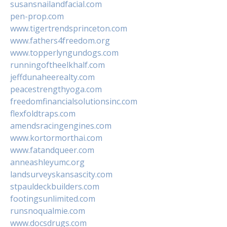
susansnailandfacial.com
pen-prop.com
www.tigertrendsprinceton.com
www.fathers4freedom.org
www.topperlyngundogs.com
runningoftheelkhalf.com
jeffdunaheerealty.com
peacestrengthyoga.com
freedomfinancialsolutionsinc.com
flexfoldtraps.com
amendsracingengines.com
www.kortormorthai.com
www.fatandqueer.com
anneashleyumc.org
landsurveyskansascity.com
stpauldeckbuilders.com
footingsunlimited.com
runsnoqualmie.com
www.docsdrugs.com