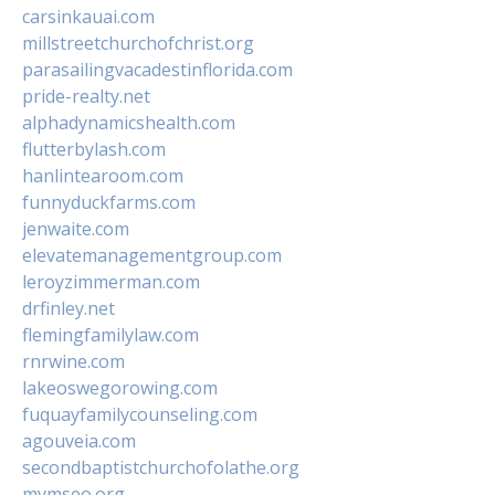
carsinkauai.com
millstreetchurchofchrist.org
parasailingvacadestinflorida.com
pride-realty.net
alphadynamicshealth.com
flutterbylash.com
hanlintearoom.com
funnyduckfarms.com
jenwaite.com
elevatemanagementgroup.com
leroyzimmerman.com
drfinley.net
flemingfamilylaw.com
rnrwine.com
lakeoswegorowing.com
fuquayfamilycounseling.com
agouveia.com
secondbaptistchurchofolathe.org
mymseo.org