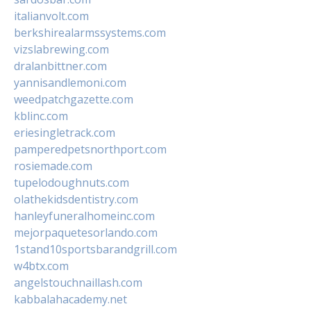
italianvolt.com
berkshirealarmssystems.com
vizslabrewing.com
dralanbittner.com
yannisandlemoni.com
weedpatchgazette.com
kblinc.com
eriesingletrack.com
pamperedpetsnorthport.com
rosiemade.com
tupelodoughnuts.com
olathekidsdentistry.com
hanleyfuneralhomeinc.com
mejorpaquetesorlando.com
1stand10sportsbarandgrill.com
w4btx.com
angelstouchnaillash.com
kabbalahacademy.net