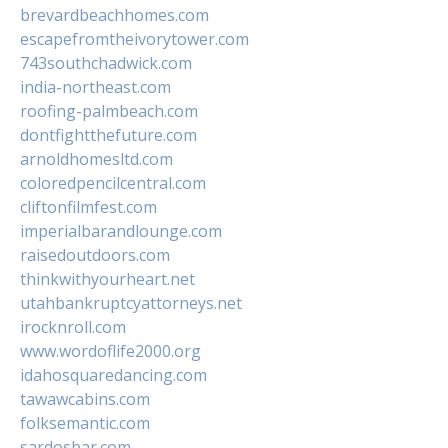
brevardbeachhomes.com
escapefromtheivorytower.com
743southchadwick.com
india-northeast.com
roofing-palmbeach.com
dontfightthefuture.com
arnoldhomesltd.com
coloredpencilcentral.com
cliftonfilmfest.com
imperialbarandlounge.com
raisedoutdoors.com
thinkwithyourheart.net
utahbankruptcyattorneys.net
irocknroll.com
www.wordoflife2000.org
idahosquaredancing.com
tawawcabins.com
folksemantic.com
sardosbar.com