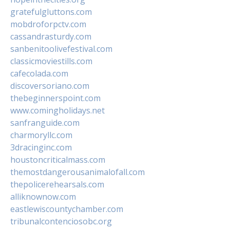
gratefulgluttons.com
mobdroforpctv.com
cassandrasturdy.com
sanbenitoolivefestival.com
classicmoviestills.com
cafecolada.com
discoversoriano.com
thebeginnerspoint.com
www.comingholidays.net
sanfranguide.com
charmoryllc.com
3dracinginc.com
houstoncriticalmass.com
themostdangerousanimalofall.com
thepolicerehearsals.com
alliknownow.com
eastlewiscountychamber.com
tribunalcontenciosobc.org