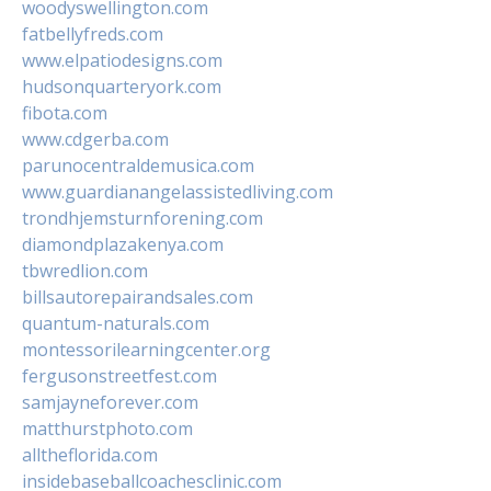
woodyswellington.com
fatbellyfreds.com
www.elpatiodesigns.com
hudsonquarteryork.com
fibota.com
www.cdgerba.com
parunocentraldemusica.com
www.guardianangelassistedliving.com
trondhjemsturnforening.com
diamondplazakenya.com
tbwredlion.com
billsautorepairandsales.com
quantum-naturals.com
montessorilearningcenter.org
fergusonstreetfest.com
samjayneforever.com
matthurstphoto.com
alltheflorida.com
insidebaseballcoachesclinic.com