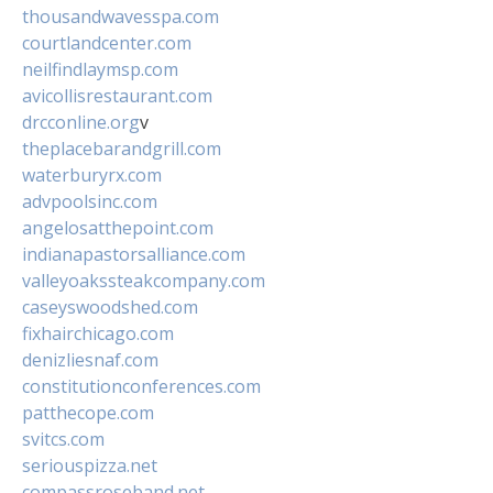
thousandwavesspa.com
courtlandcenter.com
neilfindlaymsp.com
avicollisrestaurant.com
drcconline.org
v
theplacebarandgrill.com
waterburyrx.com
advpoolsinc.com
angelosatthepoint.com
indianapastorsalliance.com
valleyoakssteakcompany.com
caseyswoodshed.com
fixhairchicago.com
denizliesnaf.com
constitutionconferences.com
patthecope.com
svitcs.com
seriouspizza.net
compassroseband.net