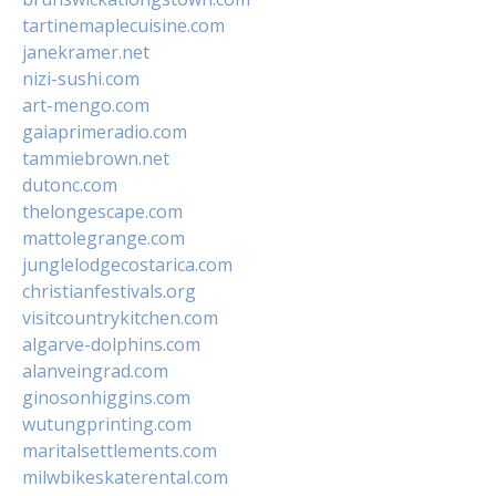
tartinemaplecuisine.com
janekramer.net
nizi-sushi.com
art-mengo.com
gaiaprimeradio.com
tammiebrown.net
dutonc.com
thelongescape.com
mattolegrange.com
junglelodgecostarica.com
christianfestivals.org
visitcountrykitchen.com
algarve-dolphins.com
alanveingrad.com
ginosonhiggins.com
wutungprinting.com
maritalsettlements.com
milwbikeskaterental.com