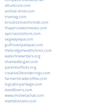
altumcore.com
animal-drive.com
tnamag.com
brooksshoesforkids.com
thayersselectmeats.com
aporiasolutions.com
segwaywpa.com
gulfcoastpalapas.com
thebridgehealthclinics.com
waterlinewriters.org
shameddogan.com
parentsoftots.org
creative3drenderings.com
farmerstradecoffee.com
logcabinyardage.com
davidboers.com
www.imobetachat.com
mattdickstein.com