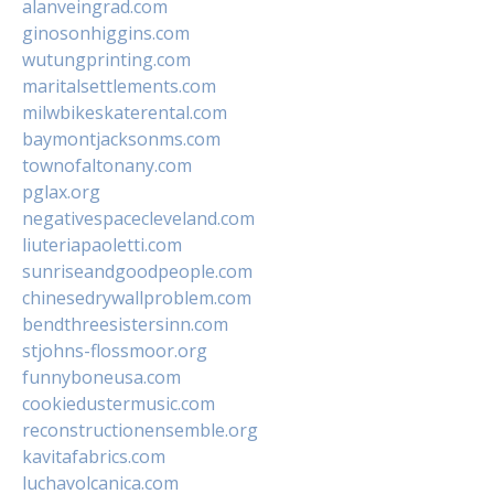
alanveingrad.com
ginosonhiggins.com
wutungprinting.com
maritalsettlements.com
milwbikeskaterental.com
baymontjacksonms.com
townofaltonany.com
pglax.org
negativespacecleveland.com
liuteriapaoletti.com
sunriseandgoodpeople.com
chinesedrywallproblem.com
bendthreesistersinn.com
stjohns-flossmoor.org
funnyboneusa.com
cookiedustermusic.com
reconstructionensemble.org
kavitafabrics.com
luchavolcanica.com