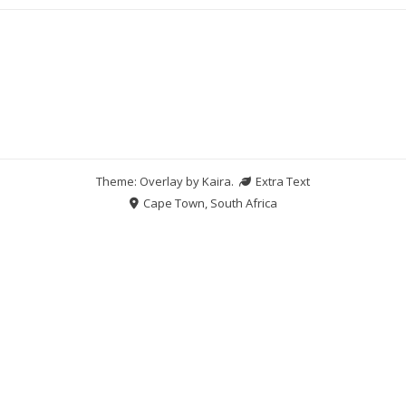
Theme: Overlay by
Kaira
.
Extra Text
Cape Town, South Africa