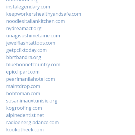
instalegendary.com
keepworkershealthyandsafe.com
noodlesitaliankitchen.com
nydreamact.org
unagisushimetairie.com
jewelflashtattoos.com
getpcfixtoday.com
bbrtbandra.org
bluebonnetcountry.com
epicclipart.com
pearlmanilahotel.com
maintdrop.com
bobtoman.com
sosanimauxtunisie.org
kogroofing.com
alpinedentist.net
radioenergiadance.com
kookotheek.com