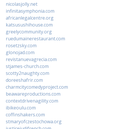
nicolasjolly.net
infinitasymphonia.com
africanlegalcentre.org
katsusushihouse.com
greelycommunity.org
ruedumainerestaurant.com
rosetzsky.com
glonojad.com
revistanuevagrecia.com
stjames-church.com
scotty2naughty.com
doreeshafrir.com
charmcitycomedyproject.com
beawareproductions.com
contextdrivenagility.com
ibikeoulu.com
coffinshakers.com
stmaryofczestochowa.org
justicejudifrench.com