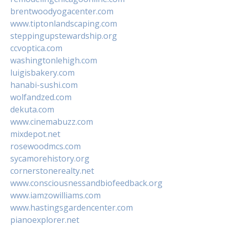
brentwoodyogacenter.com
www.tiptonlandscaping.com
steppingupstewardship.org
ccvoptica.com
washingtonlehigh.com
luigisbakery.com
hanabi-sushi.com
wolfandzed.com
dekuta.com
www.cinemabuzz.com
mixdepot.net
rosewoodmcs.com
sycamorehistory.org
cornerstonerealty.net
www.consciousnessandbiofeedback.org
www.iamzowilliams.com
www.hastingsgardencenter.com
pianoexplorer.net