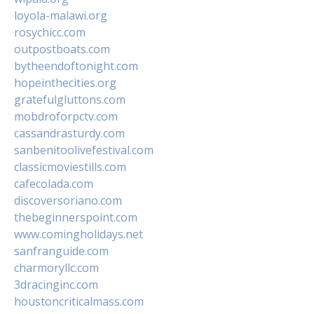
loyola-malawi.org
rosychicc.com
outpostboats.com
bytheendoftonight.com
hopeinthecities.org
gratefulgluttons.com
mobdroforpctv.com
cassandrasturdy.com
sanbenitoolivefestival.com
classicmoviestills.com
cafecolada.com
discoversoriano.com
thebeginnerspoint.com
www.comingholidays.net
sanfranguide.com
charmoryllc.com
3dracinginc.com
houstoncriticalmass.com