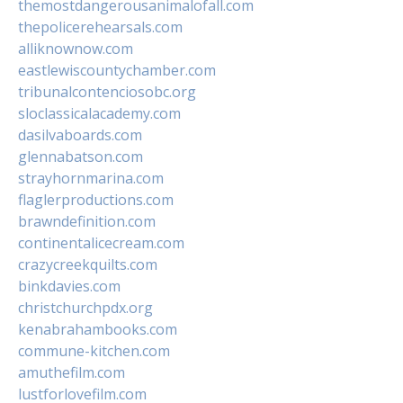
themostdangerousanimalofall.com
thepolicerehearsals.com
alliknownow.com
eastlewiscountychamber.com
tribunalcontenciosobc.org
sloclassicalacademy.com
dasilvaboards.com
glennabatson.com
strayhornmarina.com
flaglerproductions.com
brawndefinition.com
continentalicecream.com
crazycreekquilts.com
binkdavies.com
christchurchpdx.org
kenabrahambooks.com
commune-kitchen.com
amuthefilm.com
lustforlovefilm.com