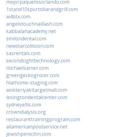
mejorpaquetesorlando.com
1stand10sportsbarandgrill.com
w4btx.com
angelstouchnaillash.com
kabbalahacademy.net
smilondental.com
newstarcollision.com
sasrentals.com
secondsighttechnology.com
michaelsarver.com
greengeckogrocer.com
hlathome-staging.com
wokteriyakitargetmall.com
lexingtondentalcenter.com
sydneyellis.com
crowndialysis.org
restauranttrainingprogram.com
allamericanpoolservice.net
jewishpenicillin.com