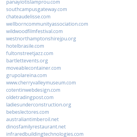
panayiotislamprou.com
southcampusgateway.com
chateaudelisse.com
wellborncommunityassociation.com
wildwoodfilmfestival.com
westnorthamptonshirejpu.org
hotelbrasile.com
fultonstreetjazz.com
bartlettevents.org
moveablecontainer.com
grupolareina.com
www.cherryvalleymuseum.com
cotentinwebdesign.com
oldetradingpost.com
ladiesunderconstruction.org
bebeslectores.com
australiantimberoil.net
dinosfamilyrestaurant.net
infraredbuildingtechnologies.com