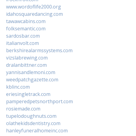
www.wordoflife2000.org
idahosquaredancing.com
tawawcabins.com
folksemantic.com
sardosbar.com
italianvolt.com
berkshirealarmssystems.com
vizslabrewing.com
dralanbittner.com
yannisandlemoni.com
weedpatchgazette.com
kblinc.com
eriesingletrack.com
pamperedpetsnorthport.com
rosiemade.com
tupelodoughnuts.com
olathekidsdentistry.com
hanleyfuneralhomeinc.com