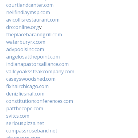
courtlandcenter.com
neilfindlaymsp.com
avicollisrestaurant.com
drcconline.org
v
theplacebarandgrill.com
waterburyrx.com
advpoolsinc.com
angelosatthepoint.com
indianapastorsalliance.com
valleyoakssteakcompany.com
caseyswoodshed.com
fixhairchicago.com
denizliesnaf.com
constitutionconferences.com
patthecope.com
svitcs.com
seriouspizza.net
compassroseband.net