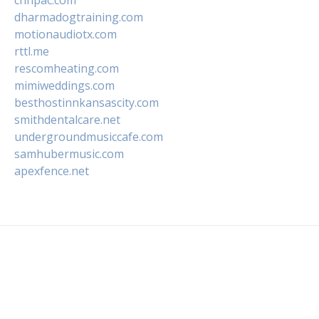
chhpac.com
dharmadogtraining.com
motionaudiotx.com
rttl.me
rescomheating.com
mimiweddings.com
besthostinnkansascity.com
smithdentalcare.net
undergroundmusiccafe.com
samhubermusic.com
apexfence.net