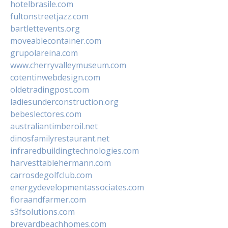
hotelbrasile.com
fultonstreetjazz.com
bartlettevents.org
moveablecontainer.com
grupolareina.com
www.cherryvalleymuseum.com
cotentinwebdesign.com
oldetradingpost.com
ladiesunderconstruction.org
bebeslectores.com
australiantimberoil.net
dinosfamilyrestaurant.net
infraredbuildingtechnologies.com
harvesttablehermann.com
carrosdegolfclub.com
energydevelopmentassociates.com
floraandfarmer.com
s3fsolutions.com
brevardbeachhomes.com