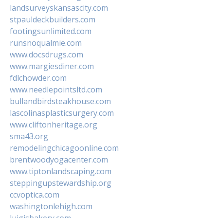
landsurveyskansascity.com
stpauldeckbuilders.com
footingsunlimited.com
runsnoqualmie.com
www.docsdrugs.com
www.margiesdiner.com
fdlchowder.com
www.needlepointsltd.com
bullandbirdsteakhouse.com
lascolinasplasticsurgery.com
www.cliftonheritage.org
sma43.org
remodelingchicagoonline.com
brentwoodyogacenter.com
www.tiptonlandscaping.com
steppingupstewardship.org
ccvoptica.com
washingtonlehigh.com