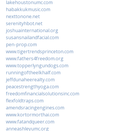
lakehoustonumc.com
habakkukmusic.com
nexttonone.net
serenityhbot.net
joshuainternational.org
susansnailandfacial.com
pen-prop.com
www.tigertrendsprinceton.com
www.fathers4freedom.org
www.topperlyngundogs.com
runningoftheelkhalf.com
jeffdunaheerealty.com
peacestrengthyoga.com
freedomfinancialsolutionsinc.com
flexfoldtraps.com
amendsracingengines.com
www.kortormorthai.com
www.fatandqueer.com
anneashleyumc.org