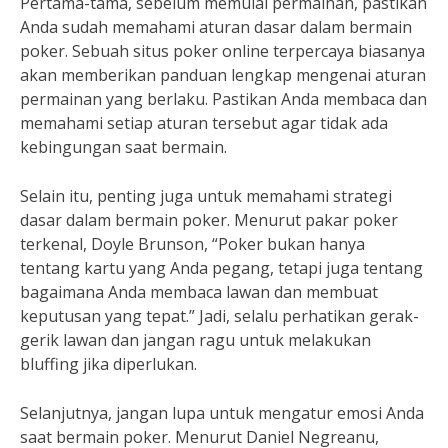
Pertama-tama, sebelum memulai permainan, pastikan
Anda sudah memahami aturan dasar dalam bermain
poker. Sebuah situs poker online terpercaya biasanya
akan memberikan panduan lengkap mengenai aturan
permainan yang berlaku. Pastikan Anda membaca dan
memahami setiap aturan tersebut agar tidak ada
kebingungan saat bermain.
Selain itu, penting juga untuk memahami strategi
dasar dalam bermain poker. Menurut pakar poker
terkenal, Doyle Brunson, “Poker bukan hanya
tentang kartu yang Anda pegang, tetapi juga tentang
bagaimana Anda membaca lawan dan membuat
keputusan yang tepat.” Jadi, selalu perhatikan gerak-
gerik lawan dan jangan ragu untuk melakukan
bluffing jika diperlukan.
Selanjutnya, jangan lupa untuk mengatur emosi Anda
saat bermain poker. Menurut Daniel Negreanu,