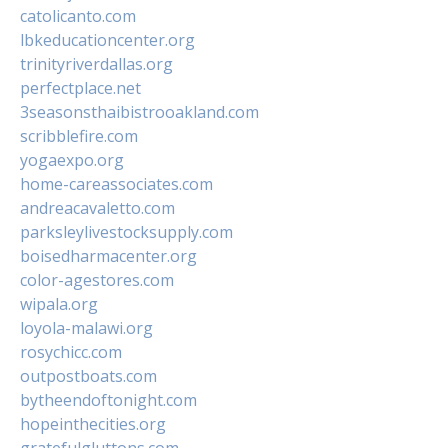
catolicanto.com
lbkeducationcenter.org
trinityriverdallas.org
perfectplace.net
3seasonsthaibistrooakland.com
scribblefire.com
yogaexpo.org
home-careassociates.com
andreacavaletto.com
parksleylivestocksupply.com
boisedharmacenter.org
color-agestores.com
wipala.org
loyola-malawi.org
rosychicc.com
outpostboats.com
bytheendoftonight.com
hopeinthecities.org