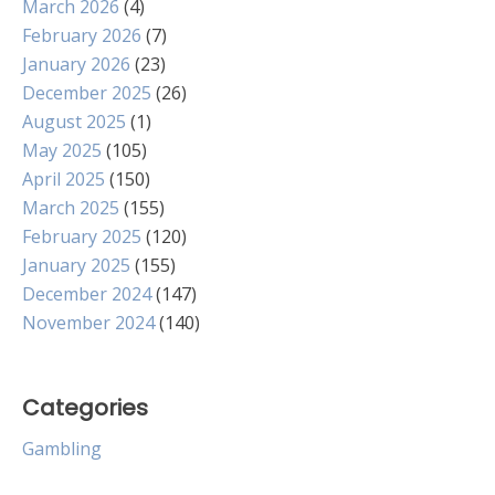
March 2026
(4)
February 2026
(7)
January 2026
(23)
December 2025
(26)
August 2025
(1)
May 2025
(105)
April 2025
(150)
March 2025
(155)
February 2025
(120)
January 2025
(155)
December 2024
(147)
November 2024
(140)
Categories
Gambling