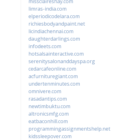
missclaireshay.com
limras-india.com
elperiodicodelara.com
richiesbodyandpaint.net
licindiachennai.com
daughterdarlings.com
infodeets.com
hotsalsainteractive.com
serenitysalonanddayspa.org
cedarcafeonline.com
acfurnituregiant.com
undertenminutes.com
omnivere.com
rasadantips.com
newtimbuktu.com
altronicsmfg.com
eatbaconhill.com
programmingassignmentshelp.net
kidssleepover.com