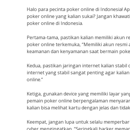
Halo para pecinta poker online di Indonesia! Ap
poker online yang kalian sukai? Jangan khawa
poker online di Indonesia.
Pertama-tama, pastikan kalian memiliki akun re
poker online terkemuka, “Memiliki akun resmi
keamanan dan kenyamanan saat bermain poker
Kedua, pastikan jaringan internet kalian stabi
internet yang stabil sangat penting agar kalia
online.”
Ketiga, gunakan device yang memiliki layar y
pemain poker online berpengalaman menyaranka
kalian bisa melihat kartu dengan jelas dan tida
Keempat, jangan lupa untuk selalu memperbarui
cyber mengingatkan, “Seringkali hacker memanf