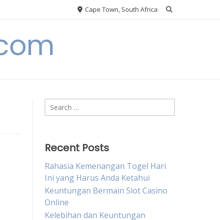
Cape Town, South Africa
.com
Search
for:
Recent Posts
Rahasia Kemenangan Togel Hari
Ini yang Harus Anda Ketahui
Keuntungan Bermain Slot Casino
Online
Kelebihan dan Keuntungan