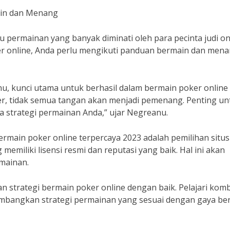
ain dan Menang
u permainan yang banyak diminati oleh para pecinta judi on
r online, Anda perlu mengikuti panduan bermain dan men
u, kunci utama untuk berhasil dalam bermain poker online
er, tidak semua tangan akan menjadi pemenang. Penting un
a strategi permainan Anda,” ujar Negreanu.
bermain poker online terpercaya 2023 adalah pemilihan situ
 memiliki lisensi resmi dan reputasi yang baik. Hal ini akan
mainan.
n strategi bermain poker online dengan baik. Pelajari komb
 kembangkan strategi permainan yang sesuai dengan gaya be