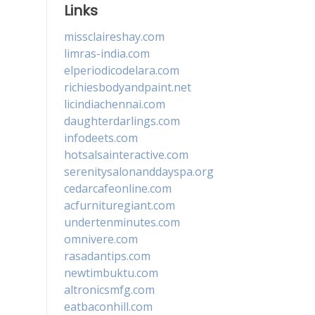
Links
missclaireshay.com
limras-india.com
elperiodicodelara.com
richiesbodyandpaint.net
licindiachennai.com
daughterdarlings.com
infodeets.com
hotsalsainteractive.com
serenitysalonanddayspa.org
cedarcafeonline.com
acfurnituregiant.com
undertenminutes.com
omnivere.com
rasadantips.com
newtimbuktu.com
altronicsmfg.com
eatbaconhill.com