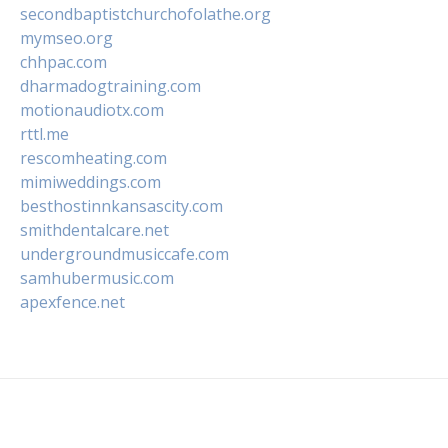
secondbaptistchurchofolathe.org
mymseo.org
chhpac.com
dharmadogtraining.com
motionaudiotx.com
rttl.me
rescomheating.com
mimiweddings.com
besthostinnkansascity.com
smithdentalcare.net
undergroundmusiccafe.com
samhubermusic.com
apexfence.net