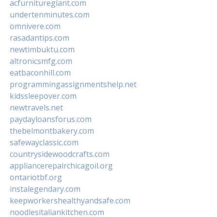
acfurnituregiant.com
undertenminutes.com
omnivere.com
rasadantips.com
newtimbuktu.com
altronicsmfg.com
eatbaconhill.com
programmingassignmentshelp.net
kidssleepover.com
newtravels.net
paydayloansforus.com
thebelmontbakery.com
safewayclassic.com
countrysidewoodcrafts.com
appliancerepairchicagoil.org
ontariotbf.org
instalegendary.com
keepworkershealthyandsafe.com
noodlesitaliankitchen.com