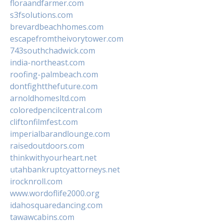
floraandfarmer.com
s3fsolutions.com
brevardbeachhomes.com
escapefromtheivorytower.com
743southchadwick.com
india-northeast.com
roofing-palmbeach.com
dontfightthefuture.com
arnoldhomesltd.com
coloredpencilcentral.com
cliftonfilmfest.com
imperialbarandlounge.com
raisedoutdoors.com
thinkwithyourheart.net
utahbankruptcyattorneys.net
irocknroll.com
www.wordoflife2000.org
idahosquaredancing.com
tawawcabins.com