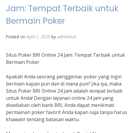
Jam: Tempat Terbaik untuk
Bermain Poker
Posted on
April 1, 2025
by
adminhud
Situs Poker BRI Online 24 Jam: Tempat Terbaik untuk
Bermain Poker
Apakah Anda seorang penggemar poker yang ingin
bermain kapan pun dan di mana pun? Jika iya, maka
Situs Poker BRI Online 24 Jam adalah tempat terbaik
untuk Anda! Dengan layanan online 24 jam yang
disediakan oleh bank BRI, Anda dapat menikmati
permainan poker favorit Anda kapan saja tanpa harus
khawatir tentang batasan waktu.