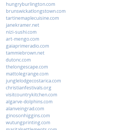
hungryburlington.com
brunswickatlongstown.com
tartinemaplecuisine.com
janekramer.net
nizi-sushi.com
art-mengo.com
gaiaprimeradio.com
tammiebrown.net
dutonc.com
thelongescape.com
mattolegrange.com
junglelodgecostarica.com
christianfestivals.org
visitcountrykitchen.com
algarve-dolphins.com
alanveingrad.com
ginosonhiggins.com
wutungprinting.com
maritalsettlements.com