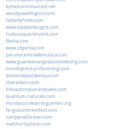
ephesusrestaurant.net
woodyswellington.com
fatbellyfreds.com
www.elpatiodesigns.com
hudsonquarteryork.com
fibota.com
www.cdgerba.com
parunocentraldemusica.com
www.guardianangelassistedliving.com
trondhjemsturnforening.com
diamondplazakenya.com
tbwredlion.com
billsautorepairandsales.com
quantum-naturals.com
montessorilearningcenter.org
fergusonstreetfest.com
samjayneforever.com
matthurstphoto.com