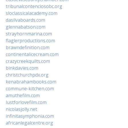
tribunalcontenciosobc.org
sloclassicalacademy.com
dasilvaboards.com
glennabatson.com
strayhornmarina.com
flaglerproductions.com
brawndefinition.com
continentalicecream.com
crazycreekquilts.com
binkdavies.com
christchurchpdx.org
kenabrahambooks.com
commune-kitchen.com
amuthefilm.com
lustforlovefilm.com
nicolasjolly.net
infinitasymphonia.com
africanlegalcentre.org