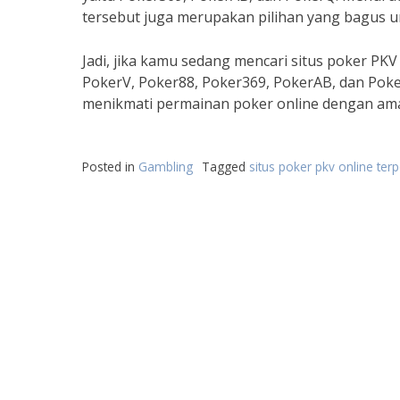
tersebut juga merupakan pilihan yang bagus un
Jadi, jika kamu sedang mencari situs poker PK
PokerV, Poker88, Poker369, PokerAB, dan Poke
menikmati permainan poker online dengan am
Posted in
Gambling
Tagged
situs poker pkv online ter