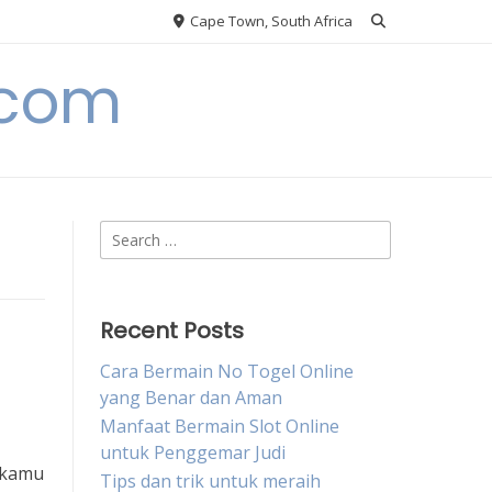
Cape Town, South Africa
.com
Search
for:
Recent Posts
Cara Bermain No Togel Online
yang Benar dan Aman
Manfaat Bermain Slot Online
untuk Penggemar Judi
, kamu
Tips dan trik untuk meraih