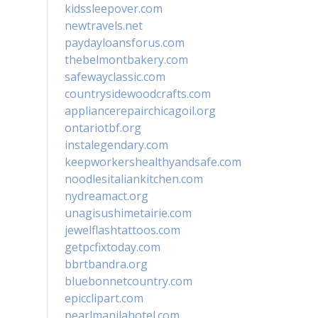
kidssleepover.com
newtravels.net
paydayloansforus.com
thebelmontbakery.com
safewayclassic.com
countrysidewoodcrafts.com
appliancerepairchicagoil.org
ontariotbf.org
instalegendary.com
keepworkershealthyandsafe.com
noodlesitaliankitchen.com
nydreamact.org
unagisushimetairie.com
jewelflashtattoos.com
getpcfixtoday.com
bbrtbandra.org
bluebonnetcountry.com
epicclipart.com
pearlmanilahotel.com