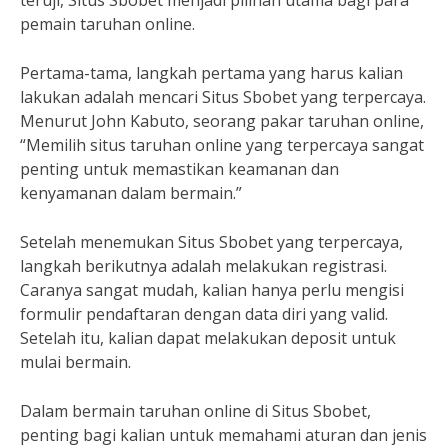
teruji, Situs Sbobet menjadi pilihan utama bagi para
pemain taruhan online.
Pertama-tama, langkah pertama yang harus kalian
lakukan adalah mencari Situs Sbobet yang terpercaya.
Menurut John Kabuto, seorang pakar taruhan online,
“Memilih situs taruhan online yang terpercaya sangat
penting untuk memastikan keamanan dan
kenyamanan dalam bermain.”
Setelah menemukan Situs Sbobet yang terpercaya,
langkah berikutnya adalah melakukan registrasi.
Caranya sangat mudah, kalian hanya perlu mengisi
formulir pendaftaran dengan data diri yang valid.
Setelah itu, kalian dapat melakukan deposit untuk
mulai bermain.
Dalam bermain taruhan online di Situs Sbobet,
penting bagi kalian untuk memahami aturan dan jenis