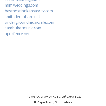
mimiweddings.com
besthostinnkansascity.com
smithdentalcare.net
undergroundmusiccafe.com
samhubermusic.com
apexfence.net
Theme: Overlay by
Kaira
.
Extra Text
Cape Town, South Africa