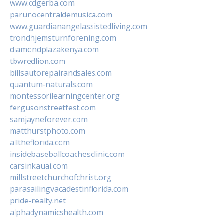
www.cdgerba.com
parunocentraldemusica.com
www.guardianangelassistedliving.com
trondhjemsturnforening.com
diamondplazakenya.com
tbwredlion.com
billsautorepairandsales.com
quantum-naturals.com
montessorilearningcenter.org
fergusonstreetfest.com
samjayneforever.com
matthurstphoto.com
alltheflorida.com
insidebaseballcoachesclinic.com
carsinkauai.com
millstreetchurchofchrist.org
parasailingvacadestinflorida.com
pride-realty.net
alphadynamicshealth.com