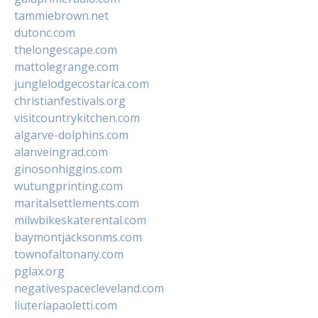
tammiebrown.net
dutonc.com
thelongescape.com
mattolegrange.com
junglelodgecostarica.com
christianfestivals.org
visitcountrykitchen.com
algarve-dolphins.com
alanveingrad.com
ginosonhiggins.com
wutungprinting.com
maritalsettlements.com
milwbikeskaterental.com
baymontjacksonms.com
townofaltonany.com
pglax.org
negativespacecleveland.com
liuteriapaoletti.com