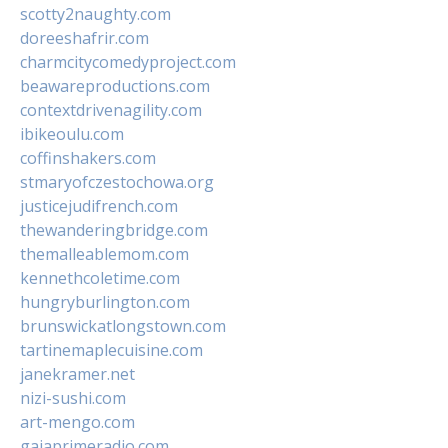
scotty2naughty.com
doreeshafrir.com
charmcitycomedyproject.com
beawareproductions.com
contextdrivenagility.com
ibikeoulu.com
coffinshakers.com
stmaryofczestochowa.org
justicejudifrench.com
thewanderingbridge.com
themalleablemom.com
kennethcoletime.com
hungryburlington.com
brunswickatlongstown.com
tartinemaplecuisine.com
janekramer.net
nizi-sushi.com
art-mengo.com
gaiaprimeradio.com