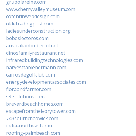
grupolareina.com
www.cherryvalleymuseum.com
cotentinwebdesign.com
oldetradingpost.com
ladiesunderconstruction.org
bebeslectores.com
australiantimberoil.net
dinosfamilyrestaurant.net
infraredbuildingtechnologies.com
harvesttablehermann.com
carrosdegolfclub.com
energydevelopmentassociates.com
floraandfarmer.com
s3fsolutions.com
brevardbeachhomes.com
escapefromtheivorytower.com
743southchadwick.com
india-northeast.com
roofing-palmbeach.com