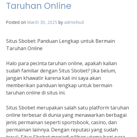
Taruhan Online
Posted on
March 30, 2025
by
adminhud
Situs Sbobet: Panduan Lengkap untuk Bermain
Taruhan Online
Halo para pecinta taruhan online, apakah kalian
sudah familiar dengan Situs Sbobet? Jika belum,
jangan khawatir karena kali ini saya akan
memberikan panduan lengkap untuk bermain
taruhan online di situs ini.
Situs Sbobet merupakan salah satu platform taruhan
online terbesar di dunia yang menawarkan berbagai
jenis permainan seperti sportsbook, casino, dan
permainan lainnya. Dengan reputasi yang sudah