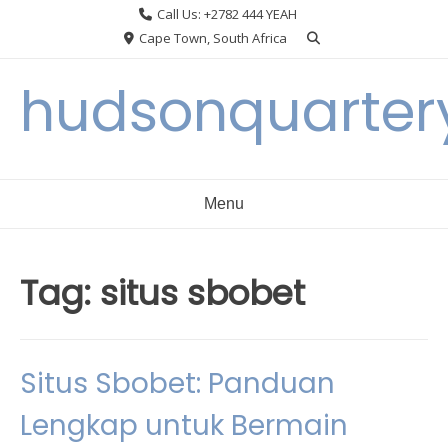
Skip
Call Us: +2782 444 YEAH
to
Cape Town, South Africa
content
hudsonquarter
Menu
Tag:
situs sbobet
Situs Sbobet: Panduan
Lengkap untuk Bermain