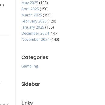
May 2025
(105)
ra
April 2025
(150)
March 2025
(155)
February 2025
(120)
January 2025
(155)
December 2024
(147)
November 2024
(140)
Categories
Gambling
k
Sidebar
Links