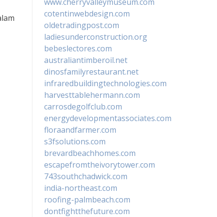
www.cherryvalleymuseum.com
cotentinwebdesign.com
alam
oldetradingpost.com
ladiesunderconstruction.org
bebeslectores.com
australiantimberoil.net
dinosfamilyrestaurant.net
infraredbuildingtechnologies.com
harvesttablehermann.com
carrosdegolfclub.com
energydevelopmentassociates.com
floraandfarmer.com
s3fsolutions.com
brevardbeachhomes.com
escapefromtheivorytower.com
743southchadwick.com
india-northeast.com
roofing-palmbeach.com
dontfightthefuture.com