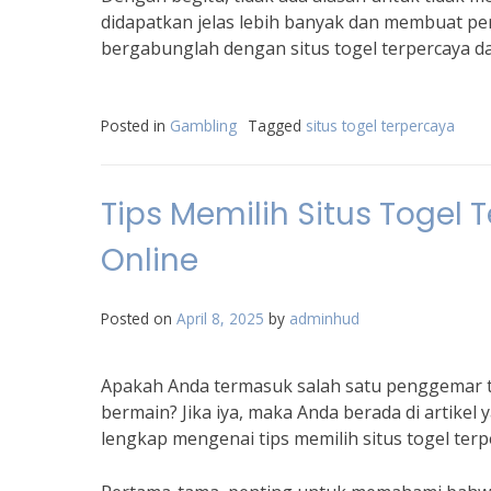
didapatkan jelas lebih banyak dan membuat p
bergabunglah dengan situs togel terpercaya d
Posted in
Gambling
Tagged
situs togel terpercaya
Tips Memilih Situs Togel
Online
Posted on
April 8, 2025
by
adminhud
Apakah Anda termasuk salah satu penggemar tog
bermain? Jika iya, maka Anda berada di artikel 
lengkap mengenai tips memilih situs togel terp