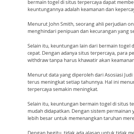
bermain togel di situs terpercaya dapat memb
keuntungannya adalah keamanan dan kepercaya
Menurut John Smith, seorang ahli perjudian onl
menghindari penipuan dan kecurangan yang sering
Selain itu, keuntungan lain dari bermain togel
cepat. Dengan adanya situs terpercaya, para 
withdraw tanpa harus khawatir akan keamanan
Menurut data yang diperoleh dari Asosiasi Judi
terus meningkat setiap tahunnya. Hal ini men
terpercaya semakin meningkat.
Selain itu, keuntungan bermain togel di situs 
mudah didapatkan. Dengan sistem permainan ya
lebih besar untuk memenangkan taruhan mere
Dengan begitu, tidak ada alasan untuk tidak me