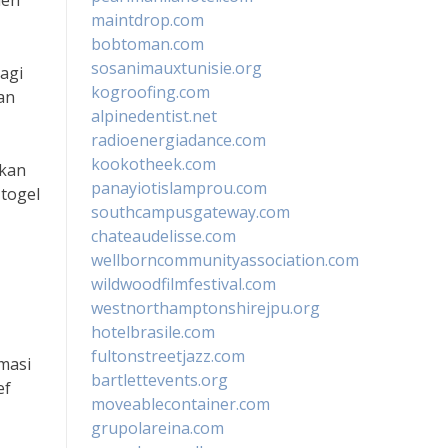
leh
maintdrop.com
bobtoman.com
sosanimauxtunisie.org
agi
kogroofing.com
an
alpinedentist.net
radioenergiadance.com
kookotheek.com
kkan
panayiotislamprou.com
togel
southcampusgateway.com
chateaudelisse.com
wellborncommunityassociation.com
wildwoodfilmfestival.com
westnorthamptonshirejpu.org
hotelbrasile.com
fultonstreetjazz.com
rmasi
bartlettevents.org
ef
moveablecontainer.com
grupolareina.com