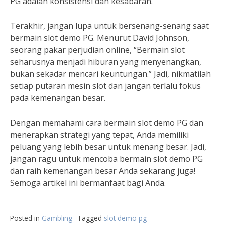
PG adalah konsistensi dan kesabaran.”
Terakhir, jangan lupa untuk bersenang-senang saat
bermain slot demo PG. Menurut David Johnson,
seorang pakar perjudian online, “Bermain slot
seharusnya menjadi hiburan yang menyenangkan,
bukan sekadar mencari keuntungan.” Jadi, nikmatilah
setiap putaran mesin slot dan jangan terlalu fokus
pada kemenangan besar.
Dengan memahami cara bermain slot demo PG dan
menerapkan strategi yang tepat, Anda memiliki
peluang yang lebih besar untuk menang besar. Jadi,
jangan ragu untuk mencoba bermain slot demo PG
dan raih kemenangan besar Anda sekarang juga!
Semoga artikel ini bermanfaat bagi Anda.
Posted in
Gambling
Tagged
slot demo pg