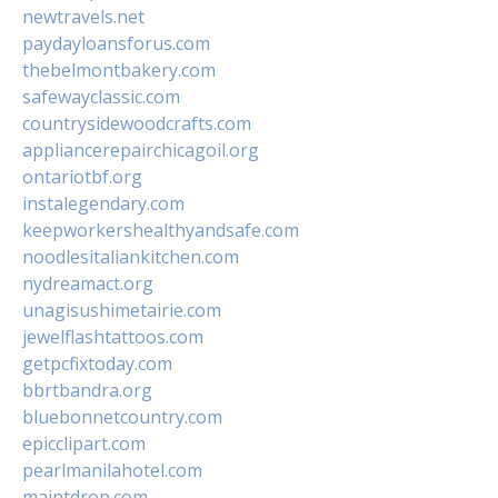
newtravels.net
paydayloansforus.com
thebelmontbakery.com
safewayclassic.com
countrysidewoodcrafts.com
appliancerepairchicagoil.org
ontariotbf.org
instalegendary.com
keepworkershealthyandsafe.com
noodlesitaliankitchen.com
nydreamact.org
unagisushimetairie.com
jewelflashtattoos.com
getpcfixtoday.com
bbrtbandra.org
bluebonnetcountry.com
epicclipart.com
pearlmanilahotel.com
maintdrop.com