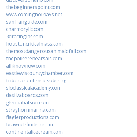
thebeginnerspoint.com
www.comingholidays.net
sanfranguide.com
charmoryllc.com
3dracinginc.com
houstoncriticalmass.com
themostdangerousanimalofall.com
thepolicerehearsals.com
alliknownow.com
eastlewiscountychamber.com
tribunalcontenciosobc.org
sloclassicalacademy.com
dasilvaboards.com
glennabatson.com
strayhornmarina.com
flaglerproductions.com
brawndefinition.com
continentalicecream.com