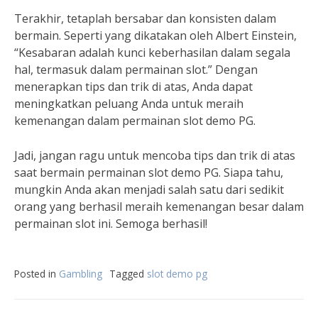
Terakhir, tetaplah bersabar dan konsisten dalam
bermain. Seperti yang dikatakan oleh Albert Einstein,
“Kesabaran adalah kunci keberhasilan dalam segala
hal, termasuk dalam permainan slot.” Dengan
menerapkan tips dan trik di atas, Anda dapat
meningkatkan peluang Anda untuk meraih
kemenangan dalam permainan slot demo PG.
Jadi, jangan ragu untuk mencoba tips dan trik di atas
saat bermain permainan slot demo PG. Siapa tahu,
mungkin Anda akan menjadi salah satu dari sedikit
orang yang berhasil meraih kemenangan besar dalam
permainan slot ini. Semoga berhasil!
Posted in
Gambling
Tagged
slot demo pg