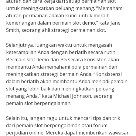
aturan dan cara kerja dari setiap permainan slot
untuk meningkatkan peluang menang. “Memahami
aturan permainan adalah kunci untuk meraih
kemenangan dalam bermain slot demo,” kata Jane
Smith, seorang ahli strategi permainan slot.
Selanjutnya, luangkan waktu untuk mengasah
keterampilan Anda dengan berlatih secara rutin.
Bermain slot demo dari PG secara konsisten akan
membantu Anda memahami pola permainan dan
meningkatkan strategi bermain Anda. “Konsistensi
dalam berlatih akan membantu Anda menjadi pemain
slot yang lebih baik dan meningkatkan peluang
menang Anda,” kata Michael Johnson, seorang
pemain slot berpengalaman.
Selain itu, jangan ragu untuk mencari tips dan trik
dari pemain slot berpengalaman atau forum
perjudian online. Mereka dapat memberikan wawasan