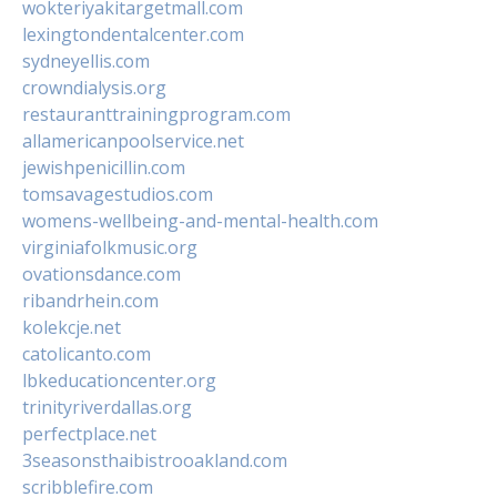
wokteriyakitargetmall.com
lexingtondentalcenter.com
sydneyellis.com
crowndialysis.org
restauranttrainingprogram.com
allamericanpoolservice.net
jewishpenicillin.com
tomsavagestudios.com
womens-wellbeing-and-mental-health.com
virginiafolkmusic.org
ovationsdance.com
ribandrhein.com
kolekcje.net
catolicanto.com
lbkeducationcenter.org
trinityriverdallas.org
perfectplace.net
3seasonsthaibistrooakland.com
scribblefire.com