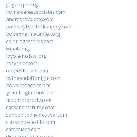
yogaexpo.org
home-careassociates.com
andreacavaletto.com
parksleylivestocksupply.com
boisedharmacenter.org
color-agestores.com
wipala.org
loyola-malawi.org
rosychicc.com
outpostboats.com
bytheendoftonight.com
hopeinthecities.org
gratefulgluttons.com
mobdroforpctv.com
cassandrasturdy.com
sanbenitoolivefestival.com
classicmoviestills.com
cafecolada.com
discoversoriano.com