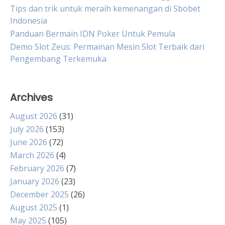
Tips dan trik untuk meraih kemenangan di Sbobet
Indonesia
Panduan Bermain IDN Poker Untuk Pemula
Demo Slot Zeus: Permainan Mesin Slot Terbaik dari
Pengembang Terkemuka
Archives
August 2026
(31)
July 2026
(153)
June 2026
(72)
March 2026
(4)
February 2026
(7)
January 2026
(23)
December 2025
(26)
August 2025
(1)
May 2025
(105)