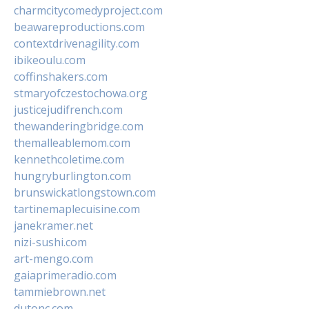
charmcitycomedyproject.com
beawareproductions.com
contextdrivenagility.com
ibikeoulu.com
coffinshakers.com
stmaryofczestochowa.org
justicejudifrench.com
thewanderingbridge.com
themalleablemom.com
kennethcoletime.com
hungryburlington.com
brunswickatlongstown.com
tartinemaplecuisine.com
janekramer.net
nizi-sushi.com
art-mengo.com
gaiaprimeradio.com
tammiebrown.net
dutonc.com