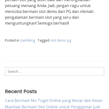
peluang menang Anda. Jadi, jangan ragu untuk
mencoba bermain slot demo dari PG dan nikmati
pengalaman bermain slot yang seru dan
menguntungkan! Semoga berhasil!
Posted in
Gambling
Tagged
slot demo pg
Search
for:
Recent Posts
Cara Bermain No Togel Online yang Benar dan Aman
Manfaat Bermain Slot Online untuk Penggemar Judi