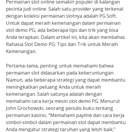
Permainan slot online semakin populer di kalangan
pecinta judi online. Salah satu provider yang terkenal
dengan koleksi permainan slotnya adalah PG Soft.
Untuk dapat meraih kemenangan dalam permainan
slot demo PG, ada beberapa tips dan trik yang bisa
Anda terapkan. Dalam artikel ini, kita akan membahas
Rahasia Slot Demo PG: Tips dan Trik untuk Meraih
Kemenangan.
Pertama-tama, penting untuk memahami bahwa
permainan slot didasarkan pada keberuntungan.
Namun, ada beberapa strategi yang dapat membantu
meningkatkan peluang Anda untuk meraih
kemenangan. Salah satunya adalah dengan
memahami cara kerja mesin slot demo PG. Menurut
John Grochowski, seorang penulis buku tentang
permainan kasino, “Memahami payline dan cara kerja
simbol-simbol dalam permainan slot dapat membantu
Anda mengatur strategi taruhan yang lebih baik.”