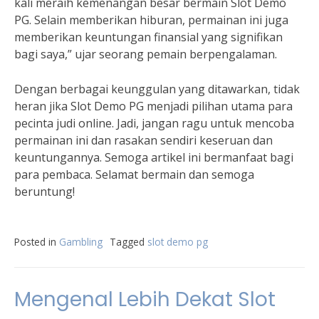
kali meraih kemenangan besar bermain Slot Demo
PG. Selain memberikan hiburan, permainan ini juga
memberikan keuntungan finansial yang signifikan
bagi saya,” ujar seorang pemain berpengalaman.
Dengan berbagai keunggulan yang ditawarkan, tidak
heran jika Slot Demo PG menjadi pilihan utama para
pecinta judi online. Jadi, jangan ragu untuk mencoba
permainan ini dan rasakan sendiri keseruan dan
keuntungannya. Semoga artikel ini bermanfaat bagi
para pembaca. Selamat bermain dan semoga
beruntung!
Posted in
Gambling
Tagged
slot demo pg
Mengenal Lebih Dekat Slot