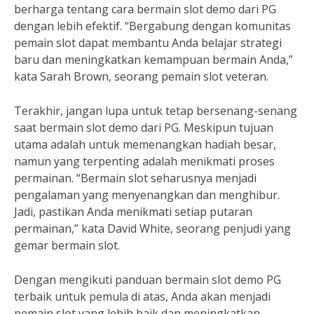
berharga tentang cara bermain slot demo dari PG
dengan lebih efektif. “Bergabung dengan komunitas
pemain slot dapat membantu Anda belajar strategi
baru dan meningkatkan kemampuan bermain Anda,”
kata Sarah Brown, seorang pemain slot veteran.
Terakhir, jangan lupa untuk tetap bersenang-senang
saat bermain slot demo dari PG. Meskipun tujuan
utama adalah untuk memenangkan hadiah besar,
namun yang terpenting adalah menikmati proses
permainan. “Bermain slot seharusnya menjadi
pengalaman yang menyenangkan dan menghibur.
Jadi, pastikan Anda menikmati setiap putaran
permainan,” kata David White, seorang penjudi yang
gemar bermain slot.
Dengan mengikuti panduan bermain slot demo PG
terbaik untuk pemula di atas, Anda akan menjadi
pemain slot yang lebih baik dan meningkatkan