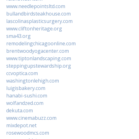
www.needlepointsltd.com
bullandbirdsteakhouse.com
lascolinasplasticsurgery.com
www.cliftonheritage.org
sma43.org
remodelingchicagoonline.com
brentwoodyogacenter.com
www.tiptonlandscaping.com
steppingupstewardship.org
ccvoptica.com
washingtonlehigh.com
luigisbakery.com
hanabi-sushi.com
wolfandzed.com
dekuta.com
www.cinemabuzz.com
mixdepot.net
rosewoodmcs.com