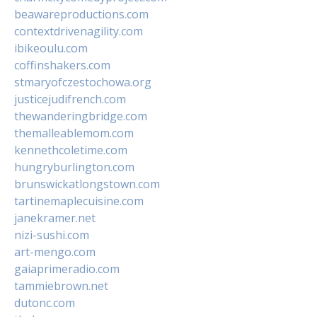
beawareproductions.com
contextdrivenagility.com
ibikeoulu.com
coffinshakers.com
stmaryofczestochowa.org
justicejudifrench.com
thewanderingbridge.com
themalleablemom.com
kennethcoletime.com
hungryburlington.com
brunswickatlongstown.com
tartinemaplecuisine.com
janekramer.net
nizi-sushi.com
art-mengo.com
gaiaprimeradio.com
tammiebrown.net
dutonc.com