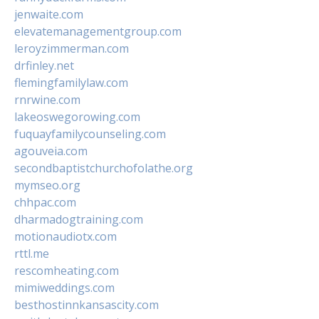
jenwaite.com
elevatemanagementgroup.com
leroyzimmerman.com
drfinley.net
flemingfamilylaw.com
rnrwine.com
lakeoswegorowing.com
fuquayfamilycounseling.com
agouveia.com
secondbaptistchurchofolathe.org
mymseo.org
chhpac.com
dharmadogtraining.com
motionaudiotx.com
rttl.me
rescomheating.com
mimiweddings.com
besthostinnkansascity.com