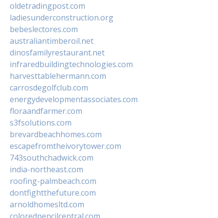
oldetradingpost.com
ladiesunderconstruction.org
bebeslectores.com
australiantimberoil.net
dinosfamilyrestaurant.net
infraredbuildingtechnologies.com
harvesttablehermann.com
carrosdegolfclub.com
energydevelopmentassociates.com
floraandfarmer.com
s3fsolutions.com
brevardbeachhomes.com
escapefromtheivorytower.com
743southchadwick.com
india-northeast.com
roofing-palmbeach.com
dontfightthefuture.com
arnoldhomesltd.com
coloredpencilcentral.com