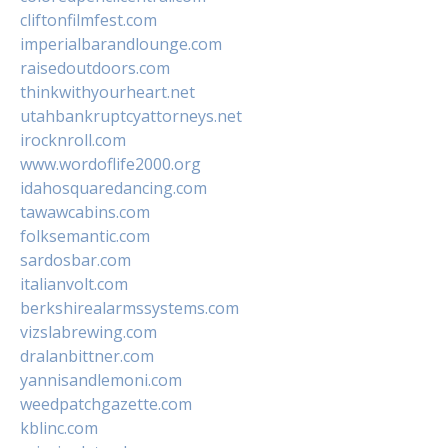
cliftonfilmfest.com
imperialbarandlounge.com
raisedoutdoors.com
thinkwithyourheart.net
utahbankruptcyattorneys.net
irocknroll.com
www.wordoflife2000.org
idahosquaredancing.com
tawawcabins.com
folksemantic.com
sardosbar.com
italianvolt.com
berkshirealarmssystems.com
vizslabrewing.com
dralanbittner.com
yannisandlemoni.com
weedpatchgazette.com
kblinc.com