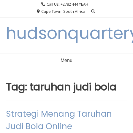
Skip
Call Us: +2782 444 YEAH
to
Cape Town, South Africa
content
hudsonquarter
Menu
Tag:
taruhan judi bola
Strategi Menang Taruhan
Judi Bola Online