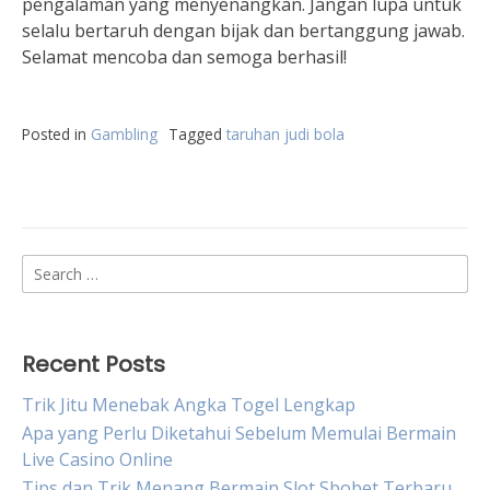
pengalaman yang menyenangkan. Jangan lupa untuk
selalu bertaruh dengan bijak dan bertanggung jawab.
Selamat mencoba dan semoga berhasil!
Posted in
Gambling
Tagged
taruhan judi bola
Search
for:
Recent Posts
Trik Jitu Menebak Angka Togel Lengkap
Apa yang Perlu Diketahui Sebelum Memulai Bermain
Live Casino Online
Tips dan Trik Menang Bermain Slot Sbobet Terbaru