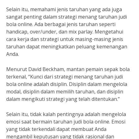
Selain itu, memahami jenis taruhan yang ada juga
sangat penting dalam strategi menang taruhan judi
bola online. Ada berbagai jenis taruhan seperti
handicap, over/under, dan mix parlay. Mengetahui
cara kerja dan strategi untuk masing-masing jenis
taruhan dapat meningkatkan peluang kemenangan
Anda.
Menurut David Beckham, mantan pemain sepak bola
terkenal, “Kunci dari strategi menang taruhan judi
bola online adalah disiplin. Disiplin dalam mengelola
modal, disiplin dalam memilih taruhan, dan disiplin
dalam mengikuti strategi yang telah ditentukan.”
Selain itu, tidak kalah pentingnya adalah mengelola
emosi saat bermain taruhan judi bola online. Emosi
yang tidak terkendali dapat membuat Anda
mengambil keputusan yang tidak rasional dan