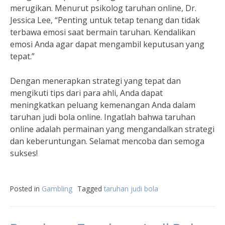
merugikan. Menurut psikolog taruhan online, Dr.
Jessica Lee, “Penting untuk tetap tenang dan tidak
terbawa emosi saat bermain taruhan. Kendalikan
emosi Anda agar dapat mengambil keputusan yang
tepat.”
Dengan menerapkan strategi yang tepat dan
mengikuti tips dari para ahli, Anda dapat
meningkatkan peluang kemenangan Anda dalam
taruhan judi bola online. Ingatlah bahwa taruhan
online adalah permainan yang mengandalkan strategi
dan keberuntungan. Selamat mencoba dan semoga
sukses!
Posted in
Gambling
Tagged
taruhan judi bola