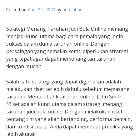
Posted on
April 25, 2025
by
adminhud
Strategi Menang Taruhan Judi Bola Online memang
menjadi kunci utama bagi para pemain yang ingin
sukses dalam dunia taruhan online. Dengan
persaingan yang semakin ketat, diperlukan strategi
yang tepat agar dapat memenangkan taruhan
dengan mudah.
Salah satu strategi yang dapat digunakan adalah
melakukan riset terlebih dahulu sebelum memasang
taruhan. Menurut ahli taruhan online, John Smith,
“Riset adalah kunci utama dalam strategi menang
taruhan judi bola online. Dengan melakukan riset
tentang tim yang akan bertanding, performa pemain,
dan kondisi cuaca, Anda dapat membuat prediksi yang
lebih akurat.”