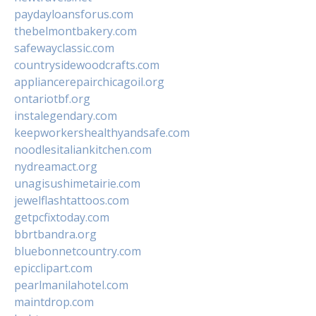
paydayloansforus.com
thebelmontbakery.com
safewayclassic.com
countrysidewoodcrafts.com
appliancerepairchicagoil.org
ontariotbf.org
instalegendary.com
keepworkershealthyandsafe.com
noodlesitaliankitchen.com
nydreamact.org
unagisushimetairie.com
jewelflashtattoos.com
getpcfixtoday.com
bbrtbandra.org
bluebonnetcountry.com
epicclipart.com
pearlmanilahotel.com
maintdrop.com