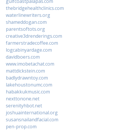
gulfcoastpalapas.com
thebridgehealthclinics.com
waterlinewriters.org
shameddogan.com
parentsoftots.org
creative3drenderings.com
farmerstradecoffee.com
logcabinyardage.com
davidboers.com
www.imobetachat.com
mattdickstein.com
badlydrawntoy.com
lakehoustonumc.com
habakkukmusic.com
nexttonone.net
serenityhbot.net
joshuainternational.org
susansnailandfacial.com
pen-prop.com