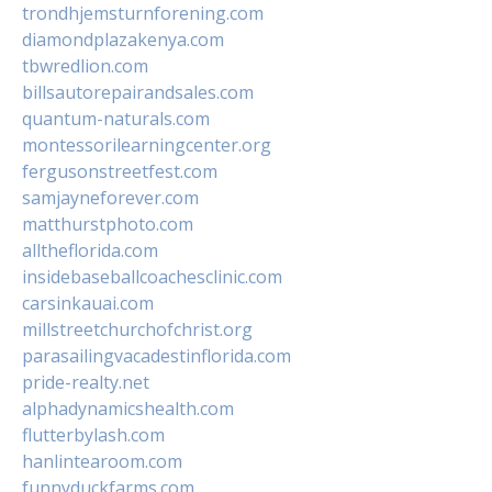
trondhjemsturnforening.com
diamondplazakenya.com
tbwredlion.com
billsautorepairandsales.com
quantum-naturals.com
montessorilearningcenter.org
fergusonstreetfest.com
samjayneforever.com
matthurstphoto.com
alltheflorida.com
insidebaseballcoachesclinic.com
carsinkauai.com
millstreetchurchofchrist.org
parasailingvacadestinflorida.com
pride-realty.net
alphadynamicshealth.com
flutterbylash.com
hanlintearoom.com
funnyduckfarms.com