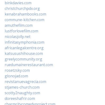
binkdavies.com
christchurchpdx.org
kenabrahambooks.com
commune-kitchen.com
amuthefilm.com
lustforlovefilm.com
nicolasjolly.net
infinitasymphonia.com
africanlegalcentre.org
katsusushihouse.com
greelycommunity.org
ruedumainerestaurant.com
rosetzsky.com
glonojad.com
revistanuevagrecia.com
stjames-church.com
scotty2naughty.com
doreeshafrir.com
charmcitycomedyproject.com