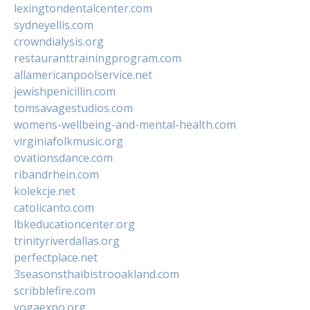
lexingtondentalcenter.com
sydneyellis.com
crowndialysis.org
restauranttrainingprogram.com
allamericanpoolservice.net
jewishpenicillin.com
tomsavagestudios.com
womens-wellbeing-and-mental-health.com
virginiafolkmusic.org
ovationsdance.com
ribandrhein.com
kolekcje.net
catolicanto.com
lbkeducationcenter.org
trinityriverdallas.org
perfectplace.net
3seasonsthaibistrooakland.com
scribblefire.com
yogaexpo.org