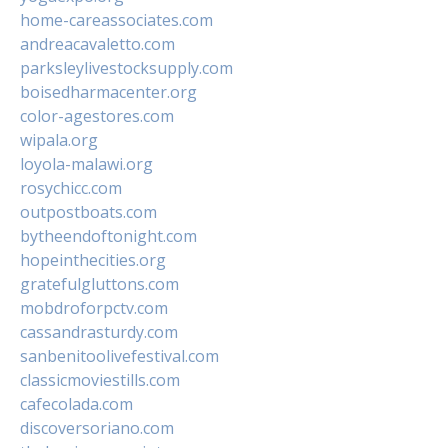
home-careassociates.com
andreacavaletto.com
parksleylivestocksupply.com
boisedharmacenter.org
color-agestores.com
wipala.org
loyola-malawi.org
rosychicc.com
outpostboats.com
bytheendoftonight.com
hopeinthecities.org
gratefulgluttons.com
mobdroforpctv.com
cassandrasturdy.com
sanbenitoolivefestival.com
classicmoviestills.com
cafecolada.com
discoversoriano.com