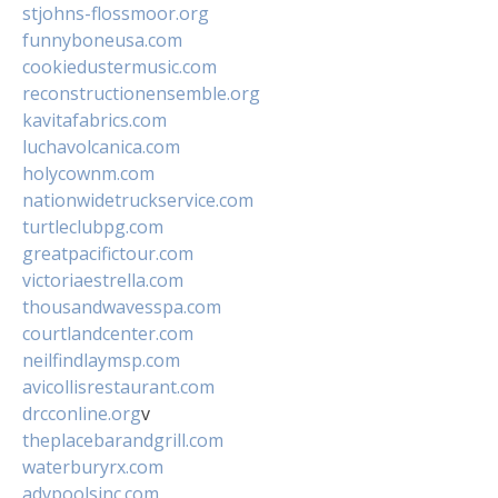
stjohns-flossmoor.org
funnyboneusa.com
cookiedustermusic.com
reconstructionensemble.org
kavitafabrics.com
luchavolcanica.com
holycownm.com
nationwidetruckservice.com
turtleclubpg.com
greatpacifictour.com
victoriaestrella.com
thousandwavesspa.com
courtlandcenter.com
neilfindlaymsp.com
avicollisrestaurant.com
drcconline.org
v
theplacebarandgrill.com
waterburyrx.com
advpoolsinc.com