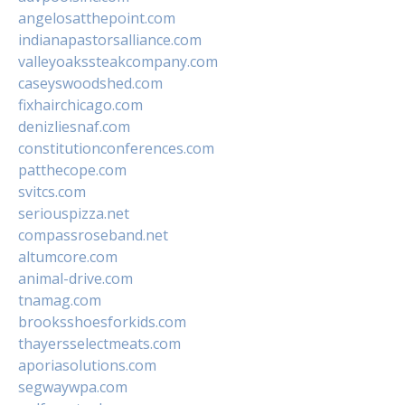
angelosatthepoint.com
indianapastorsalliance.com
valleyoakssteakcompany.com
caseyswoodshed.com
fixhairchicago.com
denizliesnaf.com
constitutionconferences.com
patthecope.com
svitcs.com
seriouspizza.net
compassroseband.net
altumcore.com
animal-drive.com
tnamag.com
brooksshoesforkids.com
thayersselectmeats.com
aporiasolutions.com
segwaywpa.com