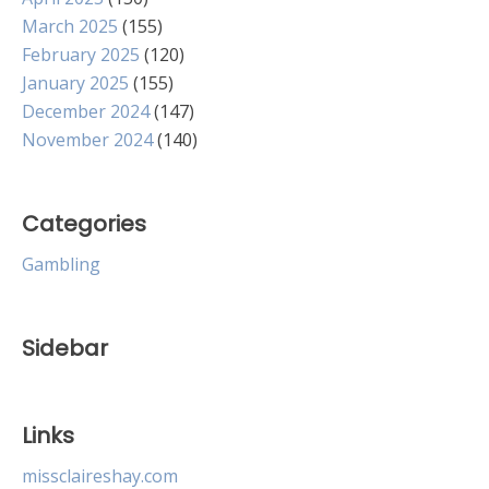
March 2025
(155)
February 2025
(120)
January 2025
(155)
December 2024
(147)
November 2024
(140)
Categories
Gambling
Sidebar
Links
missclaireshay.com