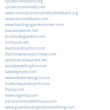
sycamorehistory.org
cornerstonerealty.net
www.consciousnessandbiofeedback.org
www.iamzowilliams.com
www.hastingsgardencenter.com
pianoexplorer.net
southsidegardens.net
trinityum.net
mazzicontractors.com
thethirdplacesportsbar.com
ephesusrestaurant.net
woodyswellington.com
fatbellyfreds.com
www.elpatiodesigns.com
hudsonquarteryork.com
fibota.com
www.cdgerba.com
parunocentraldemusica.com
www.guardianangelassistedliving.com