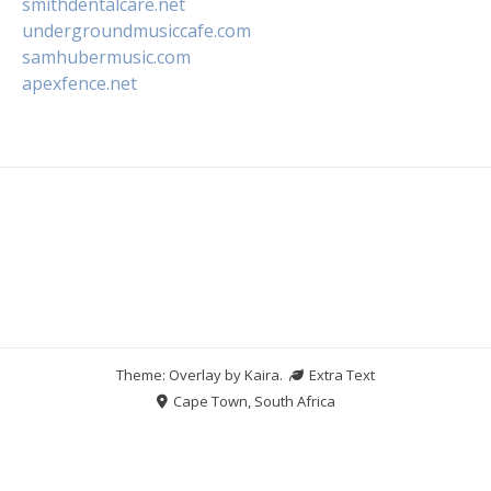
smithdentalcare.net
undergroundmusiccafe.com
samhubermusic.com
apexfence.net
Theme: Overlay by
Kaira
.
Extra Text
Cape Town, South Africa